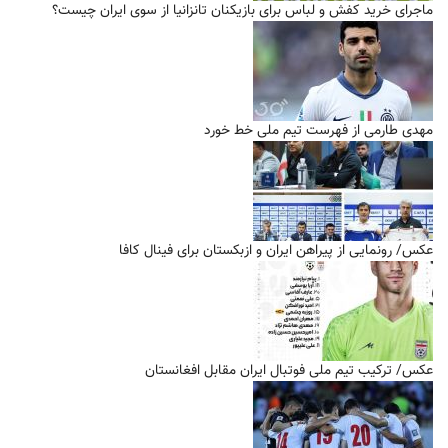
ماجرای خرید کفش و لباس برای بازیکنان تانزانیا از سوی ایران چیست؟
مهدی طارمی از فهرست تیم ملی خط خورد
عکس/ رونمایی از پیراهن ایران و ازبکستان برای فینال کافا
عکس/ ترکیب تیم ملی فوتبال ایران مقابل افغانستان