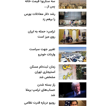
سه سناریو؛ قیمت خانه
پس از...
رشد دلار معادلات بورس
را برهم زد
ترامپ: حمله به ایران
روی میز است
تغییر جهت سیاست
واردات خودرو
زمان ثبت‌نام مسکن
استیجاری تهران
مشخص شد
راز بسته شدن
حساب‌های ترامپ برملا
شد
روبیو درباره قدرت نظامی