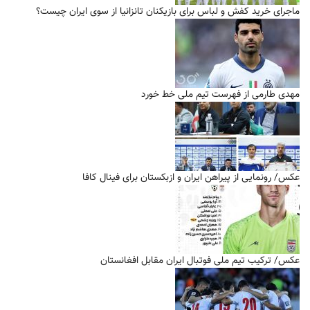
ماجرای خرید کفش و لباس برای بازیکنان تانزانیا از سوی ایران چیست؟
مهدی طارمی از فهرست تیم ملی خط خورد
عکس/ رونمایی از پیراهن ایران و ازبکستان برای فینال کافا
عکس/ ترکیب تیم ملی فوتبال ایران مقابل افغانستان