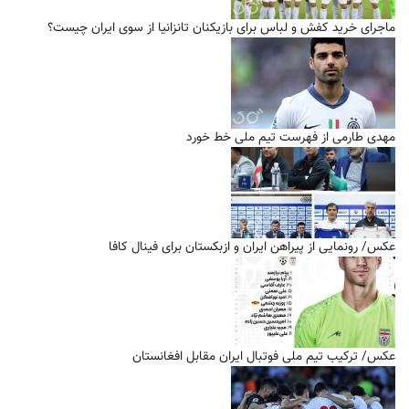
ماجرای خرید کفش و لباس برای بازیکنان تانزانیا از سوی ایران چیست؟
مهدی طارمی از فهرست تیم ملی خط خورد
عکس/ رونمایی از پیراهن ایران و ازبکستان برای فینال کافا
عکس/ ترکیب تیم ملی فوتبال ایران مقابل افغانستان