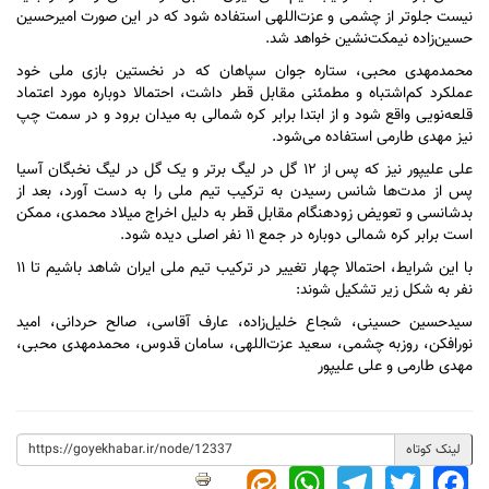
نیست جلوتر از چشمی و عزت‌اللهی استفاده شود که در این صورت امیرحسین
حسین‌زاده نیمکت‌نشین خواهد شد.
محمدمهدی محبی، ستاره جوان سپاهان که در نخستین بازی ملی خود
عملکرد کم‌اشتباه و مطمئنی مقابل قطر داشت، احتمالا دوباره مورد اعتماد
قلعه‌نویی واقع شود و از ابتدا برابر کره شمالی به میدان برود و در سمت چپ
نیز مهدی طارمی استفاده می‌شود.
علی علیپور نیز که پس از ۱۲ گل در لیگ برتر و یک گل در لیگ نخبگان آسیا
پس از مدت‌ها شانس رسیدن به ترکیب تیم ملی را به دست آورد، بعد از
بدشانسی و تعویض زودهنگام مقابل قطر به دلیل اخراج میلاد محمدی، ممکن
است برابر کره شمالی دوباره در جمع ۱۱ نفر اصلی دیده شود.
با این شرایط، احتمالا چهار تغییر در ترکیب تیم ملی ایران شاهد باشیم تا ۱۱
نفر به شکل زیر تشکیل شوند:
سیدحسین حسینی، شجاع خلیل‌زاده، عارف آقاسی، صالح حردانی، امید
نورافکن، روزبه چشمی، سعید عزت‌اللهی، سامان قدوس، محمدمهدی محبی،
مهدی طارمی و علی علیپور
لینک کوتاه
WhatsApp
Telegram
Twitter
Facebook