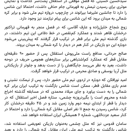
سیدحسین حسینی که فصل موفقی در استقلال پشت‌سر گذاشت و نمایش
موثری برای رسیدن تیمش به قهرمانی جام حذفی داشت، احتمالا این شانس
را دارد تا جانشین علیرضا بیرانوند در چارچوب دروازه تیم ملی شود و برابر کره
شمالی به میدان برود که این شانس برای پیام نیازمند نیز وجود دارد.
زوج شجاع خلیل‌زاده و عارف آقاسی که در فصل منجر به قهرمانی تراکتور
درخشان ظاهر شدند و عملکرد کم‌نقصی در خط دفاعی این تیم داشتند، در
بازی گذشته تیم ملی برابر قطر در ترکیب قرار گرفتند که پیش‌بینی می‌شود
دوباره این دو بازیکن در کنار هم در دیدار با کره شمالی به میدان بروند.
صالح حردانی، مدافع راست ملی‌پوش استقلال پس از حضور ۹۰ دقیقه‌ای
مقابل قطر که عملکرد کم‌اشتباهی برابر ستاره‌های هجومی حریف در دوحه
داشت، بعید به نظر می‌رسد جایگاهش را از دست بدهد و جلوتر از بازیکنانی
مثل آریا یوسفی و صادق محرمی در ترکیب قرار خواهد گرفت.
امید نورافکن که دوباره در اردوی تیم ملی حضور دارد، پس از نیمکت نشینی و
عدم بازی مقابل قطر، ممکن است شانس بازگشت به ترکیب ایران برابر کره
شمالی را به دست بیاورد و جای میلاد محمدی که در مسابقه گذشته اخراج
شده و محروم است را بگیردروزبه چشمی، ستاره فصل اخیر استقلال که در
دیدار با قطر از ابتدای نیمه دوم وارد زمین شد و در ۴۵ دقیقه درخشان کار
کرد، شانس رسیدن به جمع ۱۱ نفر اصلی مقابل کره شمالی را دارد و احتمالا در
کنار سعید عزت‌اللهی، شماره ۶ همیشگی ایران استفاده خواهد شد.
سامان قدوس نیز که مثل چشمی به‌عنوان بازیکن تعویضی استفاده شد،
شانس بازگشت به ترکیب تیم ملی ایران مقابل کره شمالی را دارد و بعید