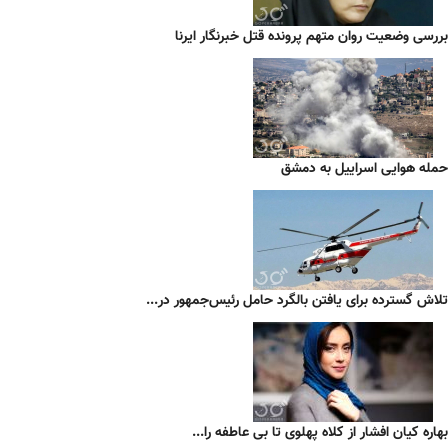
بررسی وضعیت روان متهم پرونده قتل خبرنگار ایرنا
حمله هوایی اسراییل به دمشق
تلاش گسترده برای یافتن بالگرد حامل رئیس‌جمهور در...
بهاره کیان افشار از کلاه پهلوی تا بی عاطفه را...