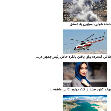
حمله هوایی اسراییل به دمشق
تلاش گسترده برای یافتن بالگرد حامل رئیس‌جمهور در...
بهاره کیان افشار از کلاه پهلوی تا بی عاطفه را...