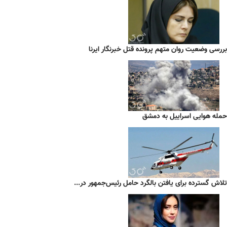
بررسی وضعیت روان متهم پرونده قتل خبرنگار ایرنا
حمله هوایی اسراییل به دمشق
تلاش گسترده برای یافتن بالگرد حامل رئیس‌جمهور در...