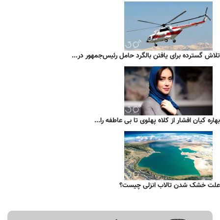
تلاش گسترده برای یافتن بالگرد حامل رئیس‌جمهور در...
بهاره کیان افشار از کلاه پهلوی تا بی عاطفه را...
علت خشک شدن تالاب انزلی چیست؟