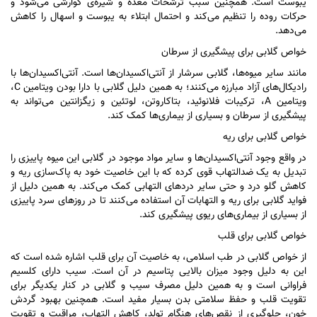
یبوست است. همچنین سبب ترشحات معده و شیره‌ی گوارشی می‌شود و
حرکات روده را تنظیم می‌کند و احتمال ابتلاء به یبوست و اسهال را کاهش
می‌دهد.
خواص گلابی برای پیشگیری از سرطان
مانند سایر میوه‌ها، گلابی سرشار از آنتی‌اکسیدان‌ها است. آنتی‌اکسیدان‌ها با
رادیکال‌های آزاد مبارزه می‌کنند؛ به همین دلیل گلابی با دارا بودن ویتامین C،
ویتامین A، ترکیبات فلانوئید، بتاکاروتن، لوتئین و زیگزانتین می‌تواند به
پیشگیری از سرطان و بسیاری از بیماری‌ها کمک کند.
خواص گلابی برای ریه
در واقع وجود آنتی‌اکسیدان‌ها و سایر مواد موجود در گلابی این میوه پاییزی را
تبدیل به یک ضدالتهاب قوی کرده که با این خاصیت خود به پاک‌سازی ریه و
کاهش گلو درد و حتی سایر درد‌های التهابی کمک می‌کند. به همین دلیل از
فواید گلابی برای ریه و التهابات آن استفاده می‌کنند تا در روز‌های سرد پاییزی
از بسیاری از بیماری‌های ریوی پیشگیری کند.
خواص گلابی برای قلب
از خواص گلابی در طب اسلامی، به خاصیت آن برای قلب اشاره شده است که
این به دلیل وجود میزان بالایی پتاسیم در آن است. سیب دارای کلسیم
فراوانی است و به همین دلیل مصرف سیب و گلابی در کنار یکدیگر برای
تقویت قلب و حفظ سلامتی بدن بسیار مفید است. همچنین بهبود گردش
خون، جلوگیری از نقص‌های هنگام تولد، کاهش التهاب، مراقبت و تقویت