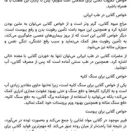
خواص کمپوت گلابی برای سلامتی آشنا شویم؛ پس تا پایان این مطلب با ما
همراه باشید.
خواص گلابی در طب ایرانی
مزاج میوه گلابی، گرم و‌تر است و از خواص گلابی می‌توان به ملین بودن
اشاره کرد و همچنین این میوه باعث تأمین رطوبت بدن و رفع یبوست است،
دیگر خواص گلابی این است که از بروز بیماری‌های عصبی جلوگیری می‌کند،
به تأمین رطوبت مغز کمک می‌نماید و سبب رفع تشنگی، تنگی نفس و
سوزش مثانه نیز می‌شود.
از مضرات گلابی در طب ایرانی می‌توان تنها به خوردن گلابی با معده خالی
اشاره کرد. همچنین در طب سنتی آماده است که پس از مصرف گلابی، آب
ننوشید.
خواص گلابی برای سنگ کلیه
یکی از خواص گلابی برای سنگ کلیه است، زیرا نه‌تنها حاوی مقادیر زیادی آب
است و به کارکرد کلیه‌ها و دفع سنگ و حتی بهبود عفونت مجاری ادراری کمک
می‌کند؛ بلکه می‌توانید با استفاده از جوشانده برگ گلابی، به دفع سنگ کلیه،
دفع سنگ مثانه و همچنین بهبود ورم پروستات خود کمک نمائید.
خواص گلابی برای یبوست
فیبر موجود در گلابی مواد غذایی را جمع می‌کند و به‌صورت توده در می‌آورد،
در نتیجه غذا راحت‌تر از میان روده عبور می‌کند که مهم‌ترین فواید گلابی برای