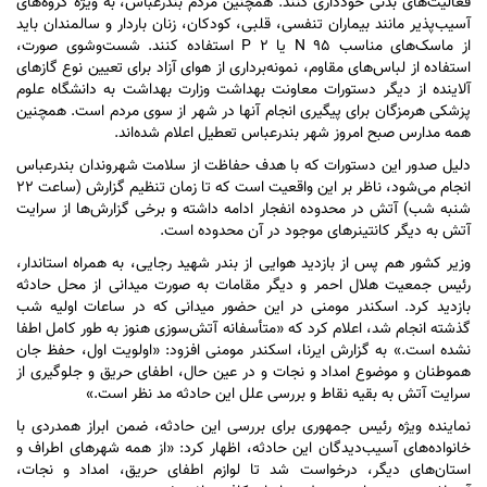
فعالیت‌های بدنی خودداری کنند. همچنین مردم بندرعباس، به ویژه گروه‌های
آسیب‌پذیر مانند بیماران تنفسی، قلبی، کودکان، زنان باردار و سالمندان باید
از ماسک‌های مناسب N ۹۵ یا P ۲ استفاده کنند. شست‌وشوی صورت،
استفاده از لباس‌های مقاوم، نمونه‌برداری از هوای آزاد برای تعیین نوع گاز‌های
آلاینده از دیگر دستورات معاونت بهداشت وزارت بهداشت به دانشگاه علوم
پزشکی هرمزگان برای پیگیری انجام آنها در شهر از سوی مردم است. همچنین
همه مدارس صبح امروز شهر بندرعباس تعطیل اعلام شده‌اند.
دلیل صدور این دستورات که با هدف حفاظت از سلامت شهروندان بندرعباس
انجام می‌شود، ناظر بر این واقعیت است که تا زمان تنظیم گزارش (ساعت ۲۲
شنبه شب) آتش در محدوده انفجار ادامه داشته و برخی گزارش‌ها از سرایت
آتش به دیگر کانتینر‌های موجود در آن محدوده است.
وزیر کشور هم پس از بازدید هوایی از بندر شهید رجایی، به همراه استاندار،
رئیس جمعیت هلال احمر و دیگر مقامات به صورت میدانی از محل حادثه
بازدید کرد. اسکندر مومنی در این حضور میدانی که در ساعات اولیه شب
گذشته انجام شد، اعلام کرد که «متأسفانه آتش‌سوزی هنوز به طور کامل اطفا
نشده است.» به گزارش ایرنا، اسکندر مومنی افزود: «اولویت اول، حفظ جان
هموطنان و موضوع امداد و نجات و در عین حال، اطفای حریق و جلوگیری از
سرایت آتش به بقیه نقاط و بررسی علل این حادثه مد نظر است.»
نماینده ویژه رئیس جمهوری برای بررسی این حادثه، ضمن ابراز همدردی با
خانواده‌های آسیب‌دیدگان این حادثه، اظهار کرد: «از همه شهر‌های اطراف و
استان‌های دیگر، درخواست شد تا لوازم اطفای حریق، امداد و نجات،