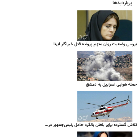
پربازدیدها
بررسی وضعیت روان متهم پرونده قتل خبرنگار ایرنا
حمله هوایی اسراییل به دمشق
تلاش گسترده برای یافتن بالگرد حامل رئیس‌جمهور در...