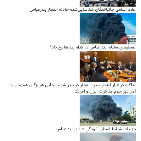
اعلام اسامی جانباختگان شناسایی‌شده حادثه انفجار بندرعباس
انفجار‌های مشابه بندرعباس در کدام بندر‌ها رخ داد؟
مذاکره در غبار انفجار بندر؛ انفجار در بندر شهید رجایی هرمزگان همزمان با
آغاز دور سوم مذاکرات ایران و آمریکا
جزییات شرایط اضطرار آلودگی هوا در بندرعباس