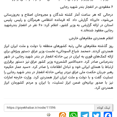
۶ مفقودی در انفجار بندر شهید رجایی
درحالی که هر ساعت آمار کشته شدگان و مجروحان اصلاح و به‌روزرسانی
می‌شود، «ایرنا» گزارش داد که فرمانده انتظامی هرمزگان و رئیس پلیس
استان در ارائه گزارشی به وزیر کشور، اعلام کرد: «۶ نفر در انفجار بندرشهید
رجایی مفقود شده‌اند.»
اعلام همدردی مقام‌های خارجی
روز گذشته مقام‌های عالی رتبه کشور‌های منطقه با دولت و ملت ایران ابراز
همدردی کردند. «محمد شیاع السودانی» نخست وزیر عراق دستور ویژه‌ای برای
ارائه کمک‌های فوری به ایران در پی حادثه انفجار در بندر شهید رجایی در شهر
بندرعباس صادر کرد. «عبدالامیر الشمری» وزیر کشور عراق نیز دستور برقراری
ارتباط با همتای ایرانی خود و تبادل اطلاعات را صادر کرد. «سید عمار حکیم»
رهبر جریان حکمت ملی عراق نیزدر پیامی حادثه انفجار در بندر شهید رجایی را
تسلیت گفت و با دولت و ملت ایران ابراز همدردی کرد. وزارت خارجه امارات
نیز با صدور بیانیه‌ای ضمن ابراز تسلیت، با ایران و مردم کشورمان ابراز
همدردی کرد.
لینک کوتاه
WhatsApp
Telegram
Twitter
Facebook