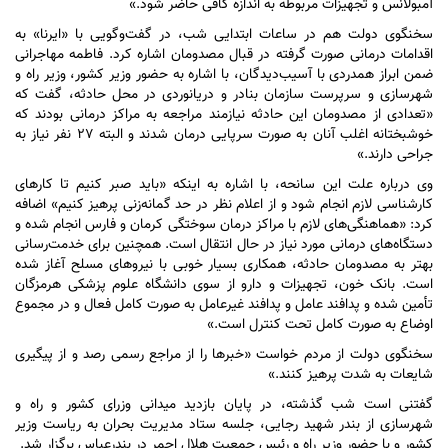
آمبولانس و تجهیزات مربوطه به اندازه کافی حاضر شود.»
سخنگوی دولت هم در ساعات ابتدایی شب، در گفت‌و‌گویی با «ایرنا» به
اقدامات درمانی صورت گرفته در قبال مصدومان اشاره کرد. فاطمه مهاجرانی
ضمن ابراز همدردی با آسیب‌دیدگان، با اشاره به حضور وزیر کشور، وزیر راه و
شهرسازی و سرپرست سازمان بنادر و دریانوردی در محل حادثه، گفت که
«تعدادی از مصدومان این حادثه نیازمند مراجعه به مراکز درمانی بودند که
خوشبختانه اغلب آنان به صورت سرپایی درمان شدند و البته ۲۷ نفر نیاز به
جراحی دارند.»
وی درباره علت این سانحه، با اشاره به اینکه «باید صبر کنیم تا کار‌های
کارشناسی لازم انجام شود و از اعلام نظر در حد گمانه‌زنی پرهیز کنیم» اضافه
کرد: «هماهنگی‌های لازم با مراکز درمان سوختگی کرمان و فارس انجام شده و
دستگاه‌های درمانی مورد نیاز در حال انتقال است. همچنین برای خدمت‌رسانی
بهتر به مصدومان حادثه، همکاری بسیار خوبی با نیرو‌های مسلح آغاز شده
است. بانک خون، تجهیزات و دارو از سوی دانشگاه علوم پزشکی هرمزگان
تأمین شده و پدافند عامل و پدافند غیرعامل به صورت کامل فعال و در مجموع
اوضاع به صورت کامل تحت کنترل است.»
سخنگوی دولت از مردم خواست «خبر‌ها را از مراجع رسمی رصد و از پیگیری
شایعات به شدت پرهیز کنند.»
گفتنی است شب گذشته، در پایان بازدید میدانی وزرای کشور و راه و
شهرسازی از بندر شهید رجایی، جلسه ستاد مدیریت بحران به ریاست وزیر
کشور و با حضور وزیر راه و رئیس جمعیت هلال احمر در بندرعباس برگزار شد.