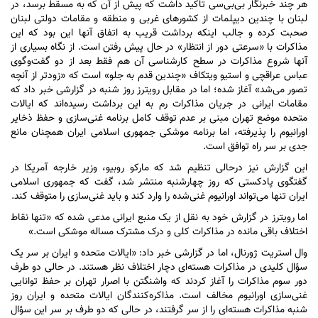
هر چند خبرنگار بی‌بی‌سی تاکید داشت که پیش از آن که به مسقط برسد، در
لبنان با چندین دیپلمات از کشور‌های غربی و منطقه و مقامات دولتی لبنان
صحبت کرده و جالب اینکه برداشت قریب به اتفاق آنها این بود که این
مذاکرات با «سرعتی دور از انتظار» در حال پیش رفتن است. از نگاه بسیاری از
آنها شروع مذاکرات در سطح کارشناسی آن هم فقط بعد از دو گفت‌وگوی
عباس عراقچی و استیو ویتکاف «چندین قدم به جلو» است که «زودتر از آنچه
تصور می‌شد» آغاز شده؛ اما در مقابل رویترز روز شنبه در گزارشی خبر داد که
مقامات ایرانی در جریان مذاکرات رم به این برداشت رسیده‌اند که ایالات
متحده موضع تهران مبنی بر عدم توقف کامل برنامه غنی‌سازی و حفظ ذخایر
اورانیوم را پذیرفته، اما برنامه موشکی جمهوری اسلامی ایران همچنان مانع
جدی بر سر راه توافق است.
این گزارش نیز درحالی تنظیم شد که مارکو روبیو، وزیر خارجه آمریکا در
گفتگوی پادکستی که روز چهارشنبه منتشر شد، گفت که جمهوری اسلامی
ایران تنها می‌تواند اورانیوم غنی‌شده را وارد کند و باید غنی‌سازی را متوقف کند.
اما رویترز در گزارش خود به نقل از یک منبع ایرانی مدعی شده که «تنها نقاط
اختلاف باقی مانده در مذاکرات کلی و درک مشترک مساله موشکی است.»
وال استریت ژورنال، اما در گزارشی خبر داد: «ایالات متحده و ایران بر سر یک
سؤال کلیدی در مذاکرات هسته‌ای دچار اختلاف نظر هستند. در حالی دو طرف
دور سوم مذاکرات را آغاز کردند که واشنگتن با اصرار تهران بر حفظ توانایی
غنی‌سازی اورانیوم مخالف است. مذاکره‌کنندگان ایالات متحده و ایران روز
شنبه مذاکرات هسته‌ای را از سر گرفتند، در حالی که دو طرف بر سر این سؤال