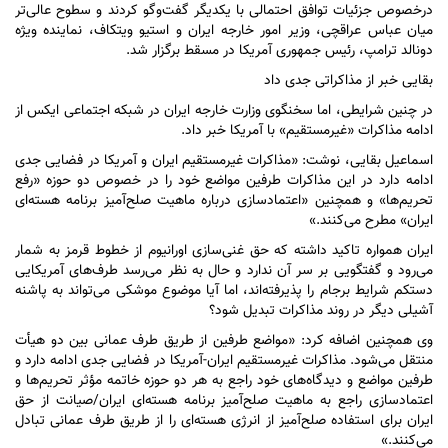
درخصوص جزئیات توافق احتمالی با یکدیگر گفت‌و‌گو کردند و سطوح عالی‌تر
میان عباس عراقچی، وزیر امور خارجه ایران و استیو ویتکاف، نماینده ویژه
دونالد ترامپ، رئیس جمهوری آمریکا در مسقط برگزار شد.
بقایی خبر از مذاکراتی جدی داد
در چنین شرایطی، اما سخنگوی وزارت خارجه ایران در شبکه اجتماعی ایکس از
ادامه مذاکرات «غیرمستقیم» با آمریکا خبر داد.
اسماعیل بقایی، نوشت: «مذاکرات غیرمستقیم ایران و آمریکا در فضایی جدی
ادامه دارد در این مذاکرات طرفین مواضع خود را در خصوص دو حوزه «رفع
تحریم‌ها» و همچنین «اعتمادسازی درباره ماهیت صلح‌آمیز برنامه هسته‌ای
ایران» مطرح می‌کنند.»
ایران همواره تاکید داشته که حق غنی‌سازی اورانیوم از خطوط قرمز به شمار
می‌رود و گفتگویی بر سر آن ندارد و حال به نظر می‌رسد طرف‌های آمریکایی
دستکم شرایط برجام را پذیرفته‌اند، اما آیا موضوع موشکی می‌تواند به پاشنه
آشیلی دیگر در روند مذاکرات تبدیل شود؟
وی همچنین اضافه کرد: «مواضع طرفین از طریق طرف عمانی بین دو هیأت
منتقل می‌شود. مذاکرات غیرمستقیم ایران-آمریکا در فضایی جدی ادامه دارد و
طرفین مواضع و دیدگاه‌های خود راجع به هر دو حوزه خاتمه مؤثر تحریم‌ها و
اعتمادسازی راجع به ماهیت صلح‌آمیز برنامه هسته‌ای ایران/صیانت از حق
ایران برای استفاده صلح‌آمیز از انرژی هسته‌ای را از طریق طرف عمانی تبادل
می‌کنند.»