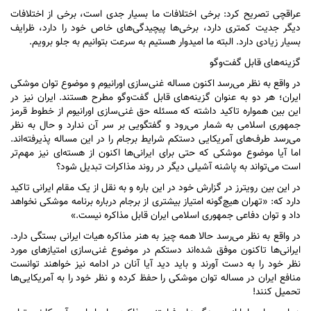
عراقچی تصریح کرد: برخی اختلافات ما بسیار جدی است، برخی از اختلافات
دیگر جدیت کمتری دارد، برخی‌ها پیچیدگی‌های خاص خود را دارد، ظرایف
بسیار زیادی دارد. البته ما امیدوار هستیم به سرعت بتوانیم به جلو برویم.
گزینه‌های قابل گفت‌و‌گو
در واقع به نظر می‌رسد اکنون مساله غنی‌سازی اورانیوم و موضوع توان موشکی
ایران؛ هر دو به عنوان گزینه‌های قابل گفت‌و‌گو مطرح هستند. ایران نیز در
این بین همواره تاکید داشته که مسئله حق غنی‌سازی اورانیوم از خطوط قرمز
جمهوری اسلامی به شمار می‌رود و گفتگویی بر سر آن ندارد و حال به نظر
می‌رسد طرف‌های آمریکایی دستکم شرایط برجام را در این مساله پذیرفته‌اند.
اما آیا موضوع موشکی که حتی برای ایرانی‌ها اکنون از هسته‌ای نیز مهم‌تر
است می‌تواند به پاشنه آشیلی دیگر در روند مذاکرات تبدیل شود؟
در این بین رویترز در گزارش خود در این باره و به نقل از یک مقام ایرانی تاکید
دارد که: «تهران هیچ‌گونه امتیاز بیشتری از برجام درباره برنامه موشکی نخواهد
داد و توان دفاعی جمهوری اسلامی ایران قابل مذاکره نیست.»
در واقع به نظر می‌رسد حالا همه چیز به هنر مذاکره هیات ایرانی بستگی دارد.
ایرانی‌ها تاکنون موفق شده‌اند دستکم در موضوع غنی‌سازی امتیاز‌های مورد
نظر خود را به دست آورند و باید دید آیا آنان در ادامه نیز خواهند توانست
منافع ایران در مساله توان موشکی را حفظ کرده و نظر خود را به آمریکایی‌ها
تحمیل کنند!