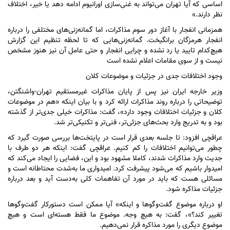
اساسی که آیا تهران می‌تواند به غنی‌سازی اورانیوم ادامه دهد یا خیر، اختلاف
نظر دارند.»
همزمانی انفجار با آغاز دور سوم مذاکرات، اما گمانه‌زنی‌های مختلفی را درباره
انفجار هرمزگان برانگیخت. گمانه‌زنی‌هایی که تا لحظه تنظیم این گزارش
هیچ‌کدام تایید یا رد نشده و چرایی انفجار و حتی عامل آن نیز هنوز مشخص
نیست و از سوی مقامات اعلام نشده است
وجود اختلافات جدی در جزئیات و موضوعات کلان
وزیر خارجه ایران نیز پس از پایان مذاکرات غیرمستقیم تهران-واشنگتن،
توضیحاتی را درباره روند مذاکرات ارائه کرد و با بیان اینکه «هم در موضوعات
کلان و جزئیات اختلافات وجود دارد»، گفت: مذاکرات خیلی جدی‌تر از گذشته
بود و به تدریج وارد بحث‌های جزئی‌تر، فنی‌تر و تکنیکی‌تر شد.
عراقچی افزود: تا جلسه بعدی قرار است در پایتخت‌ها بررسی صورت گیرد که
چطور می‌توانیم اختلافات را کم کنیم. عراقچی گفت: اینکه هر دو طرف با
جدیت وارد مذاکرات شدند، کاملا مشهود بود و این، فضایی را ایجاد می‌کند که
امیدوار باشیم که می‌شود پیشرفت کرد. امیدواری ما به‌شدت محتاطانه است و
مسائلی هست که باید در مورد آن تفاهمات کلی به‌دست آید و بعد درباره
جزئیات مذاکره شود.
او درباره موضوع گفت‌و‌گو‌ها و اینکه» آیا ممکن است دستورکار گفت‌و‌گو‌ها
تغییر کند؟»، گفت: به هیچ وجه. موضوع ما فقط هسته‌ای است و هیچ
موضوع دیگری را مورد مذاکره قرار نمی‌دهیم.