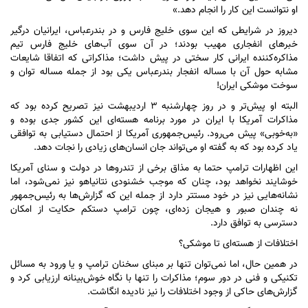
او نتوانست این کار را انجام دهد.»
دیروز در شرایطی که این سوی خلیج فارس و در بندرعباس، ایرانیان درگیر
خبر‌های انفجاری مهیب بودند؛ در آن سوی آب‌های خلیج فارس تیم
مذاکره‌کننده ایرانی کار سختی در پیش داشت؛ مذاکراتی که اتفاقا شایعات
مشابه حول آن با مساله انفجار بندرعباس یکی بود از جمله مساله توان و
سوخت موشکی ایران!
البته او پیش‌تر و در روز چهارشنبه ۳ اردیبهشت نیز تصریح کرده بود که
مذاکرات آمریکا با ایران در مورد برنامه هسته‌ای این کشور جدی بوده و
«به‌خوبی» پیش می‌رود. رئیس‌جمهوری آمریکا از احتمال دستیابی به توافقی
یاد کرده بود که به گفته او می‌تواند جان انسان‌های زیادی را نجات دهد.
این اظهارات ترامپ حتما به مذاق برخی از تندرو‌ها در دولت و سنای آمریکا
خوشایند نخواهد بود، چنان که موجب خشنودی نتانیاهو نیز نمی‌شود، اما
نشانه‌هایی نیز در خود مستتر دارد از جمله این که گزارش‌ها به رئیس‌جمهور
نه چندان صبور و هیجان زده‌ای، چون ترامپ دستکم حکایت از امکان
دسترسی به توافق دارد.
اختلافات از هسته‌ای تا موشکی؟
در همین حال، اما نمی‌توان تنها بر مبنای سخنان ترامپ و یا ورود به مسائل
تکنیکی و فنی در دور سوم؛ مذاکرات را تنها با نگاه خوش‌بینانه ارزیابی کرد و
گزارش‌های حاکی از وجود اختلافات را نیز نادیده انگاشت.