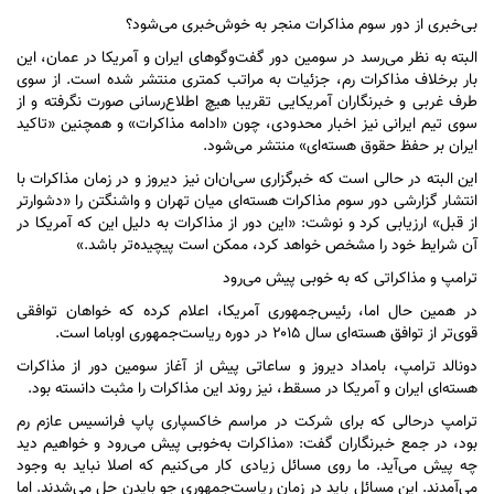
بی‌خبری از دور سوم مذاکرات منجر به خوش‌خبری می‌شود؟
البته به نظر می‌رسد در سومین دور گفت‌و‌گو‌های ایران و آمریکا در عمان، این
بار برخلاف مذاکرات رم، جزئیات به مراتب کمتری منتشر شده است. از سوی
طرف غربی و خبرنگاران آمریکایی تقریبا هیچ اطلاع‌رسانی صورت نگرفته و از
سوی تیم ایرانی نیز اخبار محدودی، چون «ادامه مذاکرات» و همچنین «تاکید
ایران بر حفظ حقوق هسته‌ای» منتشر می‌شود.
این البته در حالی است که خبرگزاری سی‌ان‌ان نیز دیروز و در زمان مذاکرات با
انتشار گزارشی دور سوم مذاکرات هسته‌ای میان تهران و واشنگتن را «دشوارتر
از قبل» ارزیابی کرد و نوشت: «این دور از مذاکرات به دلیل این که آمریکا در
آن شرایط خود را مشخص خواهد کرد، ممکن است پیچیده‌تر باشد.»
ترامپ و مذاکراتی که به خوبی پیش می‌رود
در همین حال اما، رئیس‌جمهوری آمریکا، اعلام کرده که خواهان توافقی
قوی‌تر از توافق هسته‌ای سال ۲۰۱۵ در دوره ریاست‌جمهوری اوباما است.
دونالد ترامپ، بامداد دیروز و ساعاتی پیش از آغاز سومین دور از مذاکرات
هسته‌ای ایران و آمریکا در مسقط، نیز روند این مذاکرات را مثبت دانسته بود.
ترامپ درحالی که برای شرکت در مراسم خاکسپاری پاپ فرانسیس عازم رم
بود، در جمع خبرنگاران گفت: «مذاکرات به‌خوبی پیش می‌رود و خواهیم دید
چه پیش می‌آید. ما روی مسائل زیادی کار می‌کنیم که اصلا نباید به وجود
می‌آمدند. این مسائل باید در زمان ریاست‌جمهوری جو بایدن حل می‌شدند. اما