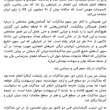
منطقه اعزام شده‌اند این انفجار در شرایطی رخ داد که بندر رجایی، دارای
تاسیسات مهمی است که سالانه بیش از ۷۰ میلیون تن کالا را برای ایران
جابه‌جا می‌کند.
این همزمانی با آغاز دور سوم مذاکرات، اما گمانه‌زنی‌های مختلفی را درباره
انفجار هرمزگان برانگیخت. گمانه‌زنی‌هایی که تا لحظه تنظیم این گزارش
هیچ‌کدام تایید یا رد نشده و چرایی انفجار و حتی عامل آن نیز هنوز مشخص
نیست و این البته باز در حالی است که دستکم تعداد مصدومان این حادثه
تاکنون از ۶۰۰ نفر نیز فراتر رفته است. اما در شرایطی که این سوی خلیج
فارس و در بندرعباس، ایرانیان درگیر خبر‌های انفجاری مهیب بودند؛ در آن
سوی آب‌های خلیج فارس تیم مذاکره‌کننده ایرانی کار سختی در پیش داشت؛
مذاکراتی که اتفاقا شایعات مشابه حول آن با مساله انفجار بندرعباس یکی بود
از جمله مساله توان و سوخت موشکی ایران!
مذاکرات در راند سوم فنی و سیاسی شد
پیشتر نیز پس از پایان دور دوم مذاکرات در رُم، پایتخت ایتالیا اعلام شده بود
که مذاکرات در دو سطح فنی و ارشد چهارشنبه، سوم اردیبهشت برگزار خواهد
شود؛ اما بعدتر وزارت خارجه کشورمان اعلام کرد مذاکرات فنی به درخواست
عمان به تعویق افتاده و به شنبه ۶ اردیبهشت موکول شده است. در نتیجه
دیروز مذاکرات هم در سطح فنی و هم در سطح مقامات ارشد میان ایران و
آمریکا برگزار شد.
به این ترتیب کارشناسان فنی دو کشور نیز برای نخستین بار در این مذاکرات