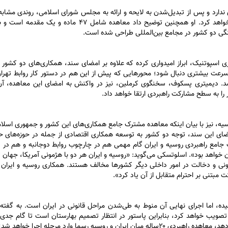
ی ندارد و پس از تبدیل‌شدن به لایحه و ارائه به مجلس شورای اسلامی، روندی مشابه
تصویب موافقت‌نامه قبلی میان دو کشور در سال ۲۰۰۱ را طی خواهد کرد. او همچنین توضیح داد معاهده شامل ۴۷
گی دو کشور در مجامع بین‌المللی طراحی شده است.
اسپوتنیک، ابراز امیدواری کرده که علاوه بر امضای سند، همکاری‌های دو کشور د
 سرعت بیشتری دنبال شود؛ محور‌هایی که پیش از این هم در دستور کار روابط تهرا
د شد. دیمیتری پسکوف، سخنگوی کرملین، نیز در واکنش به امضای این معاهده، آن
ا به سطح مشارکت راهبردی ارتقا خواهد داد.
روسیه، نیز با بیان اینکه معاهده مشترک جامع همکاری‌های این کشور و جمهوری اسلا
امضای این سند، توجه دو کشور به توسعه همکاری اقتصادی از جمله در حوزه‌های ح
 جامع راهبردی روسیه و ایران گام مهمی هم در چارچوب روابط دوجانبه و هم در د
زن خواهد بود». اسلوتسکی می‌گوید: «روسیه و ایران هر دو با هژمونی آمریکا، جهان
ونی و دخالت در امور داخلی دیگر کشور‌ها مخالف هستند. همکاری روسیه و ایران 
 مبتنی بر احترام متقابل از آن یاد کرد».
ده، اما اجرای نهایی آن منوط به طی‌شدن مراحل قانونی در ایران است. به گفته و
تصویب خواهد کرد، بنابراین پاستور در انتظار تصمیم بهارستان است تا گام جدی 
اجرای این معاهده را بردارد. اگر این اتفاق در هفته‌های آینده رخ دهد، معاهده راهبردی ۲۰‌ساله میان ایران و روسیه رسما وارد مرحله اج