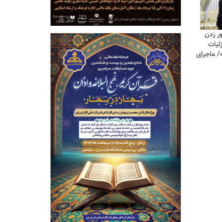
ور زدن
ئیات
/ ماجرای