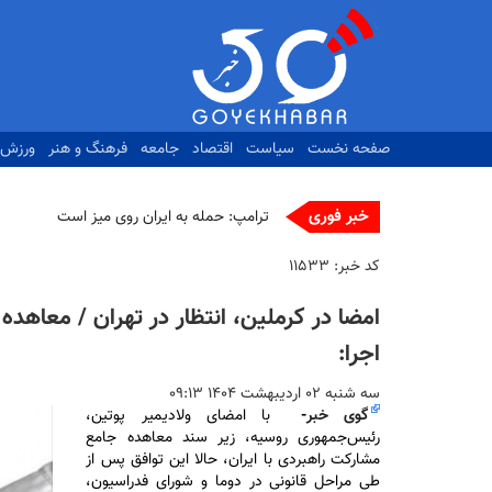
رفتن
به
محتوای
اصلی
صفحه نخست
سیاست
اقتصاد
جامعه
فرهنگ و هنر
ورزش
خبر فوری
|
کد خبر:
۱۱۵۳۳
امضا در کرملین، انتظار در تهران / معاهده
اجرا:
سه شنبه ۰۲ ارديبهشت ۱۴۰۴ ۰۹:۱۳
گوی خبر
-
با امضای ولادیمیر پوتین،
رئیس‌جمهوری روسیه، زیر سند معاهده جامع
مشارکت راهبردی با ایران، حالا این توافق پس از
طی مراحل قانونی در دوما و شورای فدراسیون،