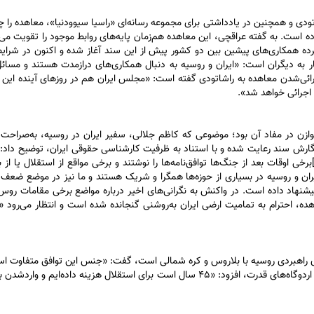
ودی و همچنین در یادداشتی برای مجموعه رسانه‌ای «راسیا سیوودنیا»، معاهده را چ
ده است. به گفته عراقچی، این معاهده هم‌زمان پایه‌های روابط موجود را تقویت می‌
 کرده همکاری‌های پیشین بین دو کشور پیش از این سند آغاز شده و اکنون در شرای
ر به دیگران است: «ایران و روسیه به دنبال همکاری‌های درازمدت هستند و مسا
اجرائی‌شدن معاهده به راشاتودی گفته است: «مجلس ایران هم در روز‌های آینده این 
اجرائی خواهد شد».
وازن در مفاد آن بود؛ موضوعی که کاظم جلالی، سفیر ایران در روسیه، به‌صراحت د
گارش سند رعایت شده و با استناد به ظرفیت کارشناسی حقوقی ایران، توضیح داد: «
اوقات بعد از جنگ‌ها توافق‌نامه‌ها را نوشتند و برخی مواقع از استقلال یا از 
یران و روسیه در بسیاری از حوزه‌ها همگرا و شریک هستند و ما نیز در موضع ضعف 
یشنهاد داده است. در واکنش به نگرانی‌های اخیر درباره مواضع برخی مقامات روس 
هده، احترام به تمامیت ارضی ایران به‌روشنی گنجانده شده است و انتظار می‌رود «
ای راهبردی روسیه با بلاروس و کره شمالی است، گفت: «جنس این توافق متفاوت است
تأکید بر استقلال ایران در سیاست خارجی و پرهیز از عضویت در اردوگاه‌های قدرت، افزود: «۴۵ سال است برای استقلال هزینه داده‌ایم