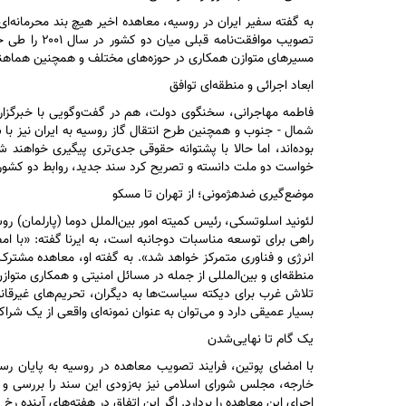
به گفته سفیر ایران در روسیه، معاهده اخیر هیچ بند محرمانه‌ا
مسیر‌های متوازن همکاری در حوزه‌های مختلف و همچنین هماهن
ابعاد اجرائی و منطقه‌ای توافق
فاطمه مهاجرانی، سخنگوی دولت، هم در گفت‌وگویی با خبرگزاری 
شمال - جنوب و همچنین طرح انتقال گاز روسیه به ایران نیز با
بوده‌اند، اما حالا با پشتوانه حقوقی جدی‌تری پیگیری خواهن
خواست دو ملت دانسته و تصریح کرد سند جدید، روابط دو کشور ر
موضع‌گیری ضد‌هژمونی؛ از تهران تا مسکو
لئونید اسلوتسکی، رئیس کمیته امور بین‌الملل دوما (پارلمان) 
راهی برای توسعه مناسبات دوجانبه است، به ایرنا گفته: «با 
انرژی و فناوری متمرکز خواهد شد». به گفته او، معاهده مشترک
منطقه‌ای و بین‌المللی از جمله در مسائل امنیتی و همکاری متوا
تلاش غرب برای دیکته سیاست‌ها به دیگران، تحریم‌های غیرقان
بسیار عمیقی دارد و می‌توان به عنوان نمونه‌ای واقعی از یک شراکت
یک گام تا نهایی‌شدن
با امضای پوتین، فرایند تصویب معاهده در روسیه به پایان رسی
خارجه، مجلس شورای اسلامی نیز به‌زودی این سند را بررسی و 