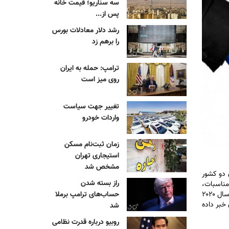
سه سناریو؛ قیمت خانه
پس از...
رشد دلار معادلات بورس
را برهم زد
ترامپ: حمله به ایران
روی میز است
تغییر جهت سیاست
واردات خودرو
زمان ثبت‌نام مسکن
استیجاری تهران
مشخص شد
 یاد می‌شود، در‌واقع نسخه به‌روزشده توافقی است که نخستین بار در اواخر دهه ۱۳۷۰ میان دو کشور
راز بسته شدن
ش مناسبات،
با تفصیل بیشتری تنظیم شده و از اوایل تابستان ۱۴۰۳ به تأیید طرفین رسیده بود. بقایی همچنین گفته این معاهده، در ادامه مذاکراتی است که از سال ۲۰۲۰
حساب‌های ترامپ برملا
خبر داده
شد
روبیو درباره قدرت نظامی