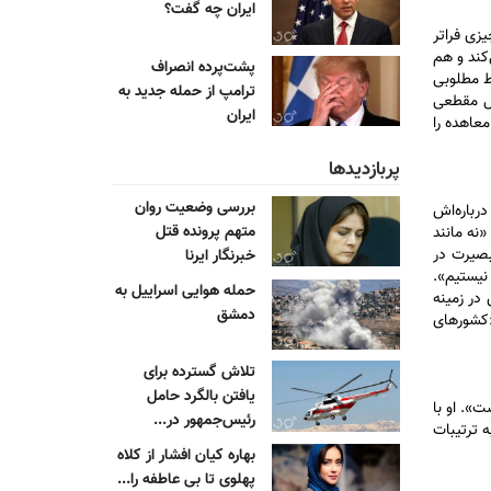
ایران چه گفت؟
یزی فراتر
کند و هم
پشت‌پرده انصراف
ط مطلوبی
ترامپ از حمله جدید به
ئل مقطعی
ایران
معاهده را
پربازدیدها
بررسی وضعیت روان
رباره‌اش
متهم پرونده قتل
نه مانند
بصیرت در
خبرنگار ایرنا
نیستیم».
حمله هوایی اسراییل به
در زمینه
دمشق
کشور‌های
تلاش گسترده برای
یافتن بالگرد حامل
». او با
رئیس‌جمهور در...
 و وارد‌شدن به ترتیبات
بهاره کیان افشار از کلاه
پهلوی تا بی عاطفه را...