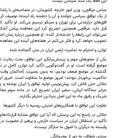
این فقط یک سند سیاسی نیست
عباس عراقچی، وزیر امور خارجه کشورمان، در مصاحبه‌ای با راشات
از یک توافق سیاسی خوانده و آن را «نقشه راه آینده» توصیف کر
افق‌های درازمدتی برای تهران و مسکو ترسیم می‌کند. او تأکید
قرار دارد. عراقچی همچنین تصریح کرد این معاهده پیامی آشکا
نمی‌تواند این رابطه را خدشه‌دار کند». او همچنین درباره زمان 
تصویب خواهد کرد و فکر می‌کنم در هفته‌های آینده این معاهده 
توازن و احترام به تمامیت ارضی ایران در متن گنجانده شده
یکی از محور‌های مهم و پرسش‌برانگیز این توافق، بحث رعایت ت
موضع گرفته است. او در گفت‌وگویی تأکید کرد توازن کامل در ن
گذشته در موضع ضعف بودیم، نه بدون بصیرت. [حاکمان وقت]برخی 
حاکمیت برخوردار نبودند؛ امروز موضع ما متفاوت است. امروز ا
جلالی حتی فاش کرد پیش‌نویس اولیه توافق را ایران نوشته و پ
جزایر سه‌گانه ایرانی، سفیر ایران تصریح کرد در ماده سوم معا
شریک و رفیق ما» به این اصل بنیادین احترام بگذارند.
تفاوت این توافق با همکاری‌های امنیتی روسیه با دیگر کشور‌ها
جلالی در پاسخ به این پرسش که آیا این توافق مشابه قرارداد‌ه
وابسته به دیگران با اصول ما سازگار نیست».
سندی شفاف، به دور از محرمانگی