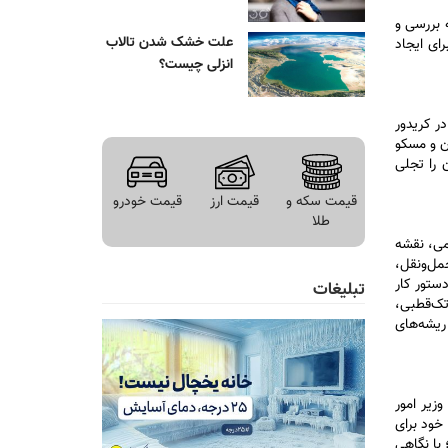
 بررسی و
علت خشک شدن تالاب
 ماده و یک مقدمه است و برای ایجاد
انزلی چیست؟
ر کریدور
ن و مسکو
 را تجلی
قیمت سکه و
قیمت ارز
قیمت خودرو
طلا
می، نقشه
مل‌ونقل،
ستور کار
تبلیغات
 تک‌قطبی،
ریشه‌های
زیر امور
خود برای
را خواهد شد؛ با نگاهی