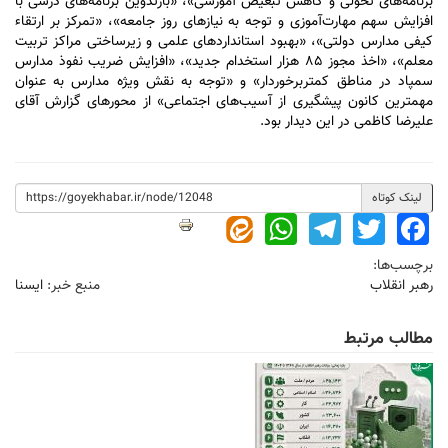
برنامه‌های تحولی و کاهش تبعیض آموزشی»، «بازتدوین برنامه‌های درسی با
افزایش سهم مهارت‌آموزی و توجه به نیاز‌های روز جامعه»، «تمرکز بر ارتقاء
کیفی مدارس دولتی»، «بهبود استاندارد‌های علمی و زیرساختی مراکز تربیت
معلم»، «اخذ مجوز ۸۵ هزار استخدام جدید»، «افزایش ضریب نفوذ مدارس
سمپاد در مناطق کمتربرخوردار» و «توجه به نقش ویژه مدارس به عنوان
مهمترین کانون پیشگیری از آسیب‌های اجتماعی» از محور‌های گزارش آقای
علیرضا کاظمی در این دیدار بود.
لینک کوتاه
WhatsApp
Telegram
Twitter
Facebook
برچسب‌ها:
رهبر انقلاب
منبع خبر:
ایسنا
مطالب مرتبط