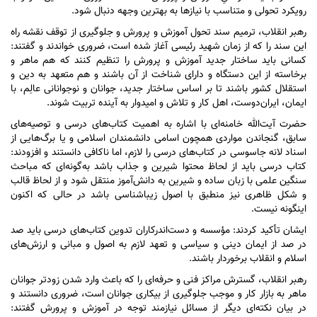
رویکرد تحولی و متناسب با نیاز‌ها به بهترین وجهه دنبال شود.
رهبر انقلاب، ترمیم سند تحول آموزش و پرورش و جلوگیری از توقف نقشه راه
این سند را که از زمان شهید رئیسی آغاز شده است، ضروری خواندند و گفتند:
کسانی باید ساختار جدید آموزش و پرورش را تنظیم کنند که هم ماهر و
برخاسته از این دستگاه و دارای شناخت از آن باشند و هم متعهد به دین و
استقلال کشور باشند تا بر اساس ساختار جدید، جوانان و نوجوانانی عالِم، با
ایمان، ایران‌دوست، اهل کار و تلاش و امیدوار به آینده تربیت شوند.
حضرت آیت‌الله خامنه‌ای با اشاره به اهمیت کتاب‌های درسی و توصیه‌های
سابق، گنجاندن مواردی همچون اسامی دانشمندان اسلامی و یا برگ‌هایی از
اسناد لانه جاسوسی در کتاب‌های درسی را لازم، اما ناکافی دانستند و افزودند:
کتاب درسی باید از لحاظ محتوا شیرین و جذاب باشد به‌گونه‌ای که مباحث
سنگین علمی با زبان ساده و شیرین به دانش‌آموز منتقل شود و از لحاظ قالب
و شکل ظاهری نیز منطبق با اصول زیباشناسی باشد در حالی که اکنون
اینگونه نیست.
ایشان تأکید کردند: مؤسسه و دست‌اندرکاران تدوین کتاب‌های درسی باید صد
در صد از ایمان دینی و سیاسی و تعهد لازم به اصول و مبانی و ارزش‌های
اسلام و انقلاب برخوردار باشند.
رهبر انقلاب، گسترش مراکز فنی و حرفه‌ای را که باعث وارد شدن زودتر جوانان
ماهر به بازار کار و موجب جلوگیری از بیکاری جوانان است، ضروری دانستند و
در بیان نکته‌ای دیگر از مسائل نیازمند توجه در آموزش و پرورش گفتند: