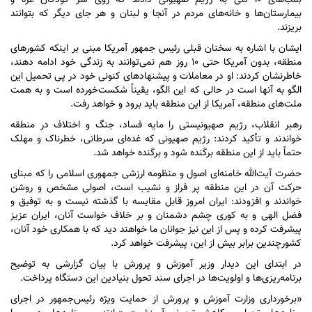
بمب‌های ۱۰ تُنی به رژیم صهیونی دادند که روی سر کودکان غزه و
بیمارستان‌ها و خانه‌های مردم در آنجا و لبنان و هر جای دیگر که بتوانند
بریزند.
ایشان با اشاره به سخنان قبلی رئیس جمهور آمریکا مبنی بر اینکه کشور‌های
منطقه، بدون آمریکا حتی ۱۰ روز هم نمی‌توانند به زندگی خود ادامه دهند،
خاطرنشان کردند: او در معاملات و پیشنهاد‌های کنونی خود در پی تحمیل این
الگو به آنها است در حالی که این الگو، یقیناً شکست‌خورده است و به همت
ملت‌های منطقه، آمریکا از این منطقه باید برود و خواهد رفت.
رهبر انقلاب، رژیم صهیونیستی را مایه فساد، جنگ و اختلاف در منطقه
خواندند و تأکید کردند: رژیم صهیونی که غده‌ای سرطانی، خطرناک و مهلک
حتماً باید از این منطقه برکَنده شود و برکَنده خواهد شد.
حضرت آیت‌الله خامنه‌ای اصول و منظومه ارزشی جمهوری اسلامی را که مبنای
حرکت آن در این منطقه پر فراز و نشیب است، اصولی مشخص و روشن
خواندند و افزودند: ایران امروز قابل مقایسه با گذشته نیست و به توفیق و
فضل الهی و به کوری چشم دشمنان و بر خلاف خواست آنان، ایران عزیز
پیشرفت کرده و پس از این نیز جوانان ما خواهند دید که با همکاری خود آنان،
کشورچندین برابر بیش از این، پیشرفت خواهد کرد.
در ابتدای این دیدار وزیر آموزش و پرورش با بیان گزارشی به توضیح
برنامه‌ریزی‌ها و اولویت‌ها در اجرای سند تحول بنیادین این دستگاه پرداخت.
«برخورداری وزارت آموزش و پرورش از حمایت ویژه رئیس‌جمهور در اجرای