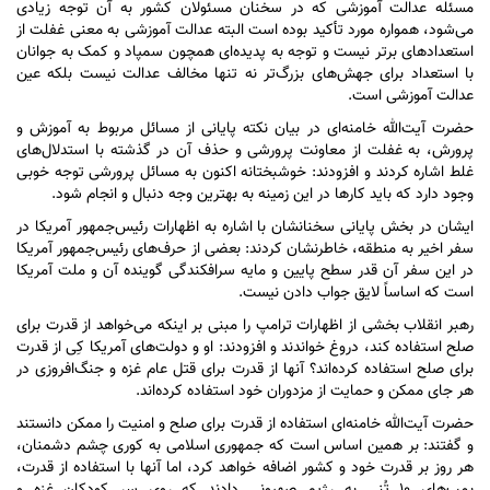
مسئله عدالت آموزشی که در سخنان مسئولان کشور به آن توجه زیادی
می‌شود، همواره مورد تأکید بوده است البته عدالت آموزشی به معنی غفلت از
استعداد‌های برتر نیست و توجه به پدیده‌ای همچون سمپاد و کمک به جوانان
با استعداد برای جهش‌های بزرگ‌تر نه تنها مخالف عدالت نیست بلکه عین
عدالت آموزشی است.
حضرت آیت‌الله خامنه‌ای در بیان نکته پایانی از مسائل مربوط به آموزش و
پرورش، به غفلت از معاونت پرورشی و حذف آن در گذشته با استدلال‌های
غلط اشاره کردند و افزودند: خوشبختانه اکنون به مسائل پرورشی توجه خوبی
وجود دارد که باید کار‌ها در این زمینه به بهترین وجه دنبال و انجام شود.
ایشان در بخش پایانی سخنانشان با اشاره به اظهارات رئیس‌جمهور آمریکا در
سفر اخیر به منطقه، خاطرنشان کردند: بعضی از حرف‌های رئیس‌جمهور آمریکا
در این سفر آن قدر سطح پایین و مایه سرافکندگی گوینده آن و ملت آمریکا
است که اساساً لایق جواب دادن نیست.
رهبر انقلاب بخشی از اظهارات ترامپ را مبنی بر اینکه می‌خواهد از قدرت برای
صلح استفاده کند، دروغ خواندند و افزودند: او و دولت‌های آمریکا کِی از قدرت
برای صلح استفاده کرده‌اند؟ آنها از قدرت برای قتل عام غزه و جنگ‌افروزی در
هر جای ممکن و حمایت از مزدوران خود استفاده کرده‌اند.
حضرت آیت‌الله خامنه‌ای استفاده از قدرت برای صلح و امنیت را ممکن دانستند
و گفتند: بر همین اساس است که جمهوری اسلامی به کوری چشم دشمنان،
هر روز بر قدرت خود و کشور اضافه خواهد کرد، اما آنها با استفاده از قدرت،