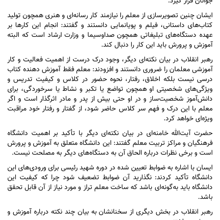
جوانان قرار گیرد.
ایشان چنین تصویرسازی از معلم را نیازمند کار رسانه‌ای و هنری همچون تولید
کتاب‌های داستانی، فیلم و پویانمایی دانستند و گفتند: انجام این کار‌ها بر
عهده دستگاه‌های تبلیغاتی همچون صداوسیما و وزارت ارشاد است که البته
آموزش و پرورش باید این کار را دنبال کند.
رهبر انقلاب در بیان نکته‌ای دیگر، وجود درک درست از اهمیت فعالیت و کار
آموزشی معلمان را ضروری دانستند و افزودند: معلم فقط آموزش دهنده کتاب
درسی نیست بلکه اخلاق، رفتار، نحوه حضور در کلاس و کیفیت تدریس و
ویژگی‌های شخصیتی او همچون تواضع یا تکبر و نشاط یا سرخوردگی، برای
دانش‌آموز شخصیت‌ساز و در او حتی بیش از پدر و مادر اثرگذار است و اگر
معلم با این درک و فهم سر کلاس حاضر شود، از گفتار و رفتار خود مراقبت
ویژه‌ای خواهد کرد.
حضرت آیت‌الله خامنه‌ای در بیان نکته‌ای دیگر با تأکید بر اهمیت دانشگاه
فرهنگیان و مراکز تربیت معلم گفتند: این دانشگاه متعلق به آموزش و پرورش
است و برخی نظرات درباره الحاق آن به دستگاه‌های دیگر به مصلحت نیست.
ایسان با اشاره به ضوابط تعیین شده در دوره شهید رئیسی برای ورودی‌های این
دانشگاه تأکید کردند: نگذارید آن ضوابط تضعیف شود چرا که کیفیت این
دانشگاه باید به‌گونه‌ای باشد که ساخت معلم تراز و مورد نیاز از آن قابل تحقق
باشد.
رهبر انقلاب در بخش دیگری از سخنانشان به بیان چند نکته درباره آموزش و