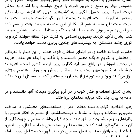
ایشان همچنین با اشاره به اظهارات اخیر رئیس‌جمهور آمریکا، ادعای او در
خصوص برقراری صلح از طریق قدرت را دروغ خواندند و با اشاره به تلاش
دولت آمریکا برای تحمیل الگویی به کشور‌های عربی که لازمه آن وابستگی
مستمر به آمریکا است، افزودند: مطمئناً این الگو شکست خورده است و به
همت ملت‌های منطقه هم آمریکا از این منطقه خواهد رفت و هم غده
سرطانی رژیم صهیونی که مایه فساد و جنگ و اختلاف است، ریشه‌کن خواهد
شد. ایشان تأکید کردند: جمهوری اسلامی به قدرت خود اضافه خواهد کرد و به
کوری چشم دشمنان، به پیشرفت‌های چندین برابری دست خواهد یافت.
حضرت آیت‌الله خامنه‌ای در ابتدای سخنان خود، هدف از این دیدار را قدردانی
از معلمان و تکریم جایگاه معلم دانستند و با تأکید بر اینکه هر مقدار هزینه
در بخش آموزش در واقع سرمایه گذاری برای آینده کشور است، افزودند:
خوشبختانه رئیس‌جمهور محترم به مسائل آموزش و پرورش اهتمام ویژه‌ای
ابراز می‌کنند و وزیر محترم نیز از مدیران برجسته و آشنا با مسائل این دستگاه
است.
ایشان تحقق اهداف و افکار خوب را در گرو پیگیری مجدانه آنها دانستند و در
ادامه به بیان چند نکته درباره معلمان پرداختند.
رهبر انقلاب، گرامی‌داشت معلم اعم از مساعدت‌های معیشتی تا ساخت
تصویری مبتکرانه و زیبا، با نشاط و دوست‌داشتنی از معلم در افکار عمومی را
وظیفه‌ای مهم برشمردند و افزودند: نتیجه گرامی‌داشت معلم و چهره‌نگاری از
آن باید به‌گونه‌ای باشد که جامعه، معلم را شخصیتی جذاب، فعال، پر تلاش،
با افتخار و سرافراز ببیند و شغل معلمی در صدر فهرست مشاغل مورد علاقه