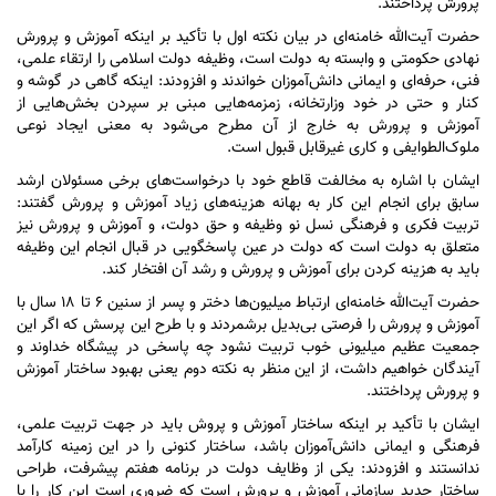
پرورش پرداختند.
حضرت آیت‌الله خامنه‌ای در بیان نکته اول با تأکید بر اینکه آموزش و پرورش
نهادی حکومتی و وابسته به دولت است، وظیفه دولت اسلامی را ارتقاء علمی،
فنی، حرفه‌ای و ایمانی دانش‌آموزان خواندند و افزودند: اینکه گاهی در گوشه و
کنار و حتی در خود وزارتخانه، زمزمه‌هایی مبنی بر سپردن بخش‌هایی از
آموزش و پرورش به خارج از آن مطرح می‌شود به معنی ایجاد نوعی
ملوک‌الطوایفی و کاری غیرقابل قبول است.
ایشان با اشاره به مخالفت قاطع خود با درخواست‌های برخی مسئولان ارشد
سابق برای انجام این کار به بهانه هزینه‌های زیاد آموزش و پرورش گفتند:
تربیت فکری و فرهنگی نسل نو وظیفه و حق دولت، و آموزش و پرورش نیز
متعلق به دولت است که دولت در عین پاسخگویی در قبال انجام این وظیفه
باید به هزینه کردن برای آموزش و پرورش و رشد آن افتخار کند.
حضرت آیت‌الله خامنه‌ای ارتباط میلیون‌ها دختر و پسر از سنین ۶ تا ۱۸ سال با
آموزش و پرورش را فرصتی بی‌بدیل برشمردند و با طرح این پرسش که اگر این
جمعیت عظیم میلیونی خوب تربیت نشود چه پاسخی در پیشگاه خداوند و
آیندگان خواهیم داشت، از این منظر به نکته دوم یعنی بهبود ساختار آموزش
و پرورش پرداختند.
ایشان با تأکید بر اینکه ساختار آموزش و پروش باید در جهت تربیت علمی،
فرهنگی و ایمانی دانش‌آموزان باشد، ساختار کنونی را در این زمینه کارآمد
ندانستند و افزودند: یکی از وظایف دولت در برنامه هفتم پیشرفت، طراحی
ساختار جدید سازمانیِ آموزش و پرورش است که ضروری است این کار را با