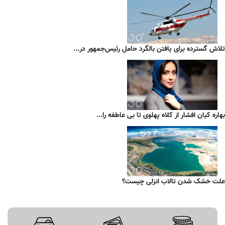
تلاش گسترده برای یافتن بالگرد حامل رئیس‌جمهور در...
بهاره کیان افشار از کلاه پهلوی تا بی عاطفه را...
علت خشک شدن تالاب انزلی چیست؟