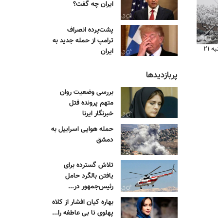
ایران چه گفت؟
پشت‌پرده انصراف
ترامپ از حمله جدید به
جزییات تعطیلی روز یکشنبه ۲۱
ایران
پربازدیدها
بررسی وضعیت روان
متهم پرونده قتل
خبرنگار ایرنا
حمله هوایی اسراییل به
دمشق
تلاش گسترده برای
یافتن بالگرد حامل
رئیس‌جمهور در...
بهاره کیان افشار از کلاه
پهلوی تا بی عاطفه را...