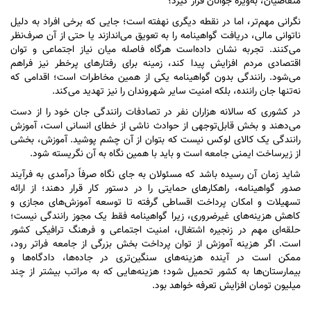
متقاضیان، به‌ویژه جوانان قرار گیرد؟
نگرانی مهم‌تر، اما در نقطه دیگری نهفته است؛ جایی که برخی افراد به دلیل
ناتوانی مالی، دریافت گواهینامه را به تعویق می‌اندازند یا حتی از آن صرف‌نظر
می‌کنند. تجربه نشان داده‌است هرگاه فاصله میان نیاز اجتماعی و توان
اقتصادی مردم افزایش پیدا کند، زمینه برای رفتار‌های پرخطر نیز فراهم
می‌شود. رانندگی بدون گواهینامه یکی از همین مخاطرات است؛ اقدامی که
نه‌تنها جان راننده، بلکه امنیت سایر شهروندان را نیز تهدید می‌کند.
در کشوری که سالانه هزاران نفر در تصادفات رانندگی جان خود را از دست
می‌دهند و بخش قابل‌توجهی از حوادث ناشی از خطای انسانی است، آموزش
رانندگی یک کالای لوکس نیست که بتوان از آن چشم پوشید. آموزش، بخشی
از زیرساخت ایمنی جامعه است و باید با همین نگاه به آن نگریسته شود.
شاید زمان آن رسیده باشد که مسئولان به جای نگاه صرفاً درآمدی به فرآیند
صدور گواهینامه، راهکار‌های حمایتی را در دستور کار قرار دهند؛ از ارائه
تسهیلات و امکان پرداخت اقساطی گرفته تا توسعه آموزش‌های مجازی و
کاهش هزینه‌های غیرضروری، زیرا گواهینامه فقط یک مجوز رانندگی نیست؛
حلقه‌ای مهم در زنجیره اشتغال، امنیت اجتماعی و فرهنگ ترافیکی کشور
است. اگر هزینه آموزش از توان پرداخت بخش بزرگی از جامعه فراتر رود،
ممکن است در آینده هزینه‌های سنگین‌تری در جاده‌ها، دادگاه‌ها و
بیمارستان‌ها به کشور تحمیل شود؛ هزینه‌هایی که به مراتب بیشتر از چند
میلیون تومان افزایش تعرفه خواهد بود.