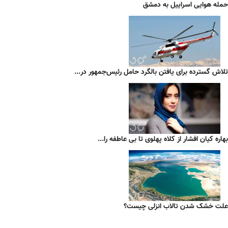
حمله هوایی اسراییل به دمشق
تلاش گسترده برای یافتن بالگرد حامل رئیس‌جمهور در...
بهاره کیان افشار از کلاه پهلوی تا بی عاطفه را...
علت خشک شدن تالاب انزلی چیست؟