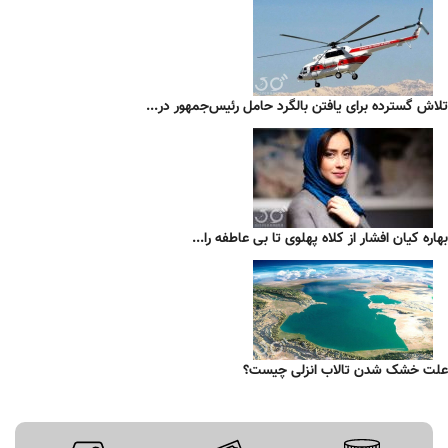
تلاش گسترده برای یافتن بالگرد حامل رئیس‌جمهور در...
بهاره کیان افشار از کلاه پهلوی تا بی عاطفه را...
علت خشک شدن تالاب انزلی چیست؟