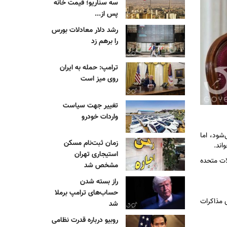
سه سناریو؛ قیمت خانه
پس از...
رشد دلار معادلات بورس
را برهم زد
ترامپ: حمله به ایران
روی میز است
تغییر جهت سیاست
واردات خودرو
هسته‌ای نزدیک می‌شود، اما
زمان ثبت‌نام مسکن
اند.
استیجاری تهران
لات متحده
مشخص شد
راز بسته شدن
حساب‌های ترامپ برملا
ی مذاکرات
شد
روبیو درباره قدرت نظامی