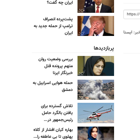
ایران چه گفت؟
پشت‌پرده انصراف
ترامپ از حمله جدید به
خبر:
ایسنا
ایران
پربازدیدها
بررسی وضعیت روان
متهم پرونده قتل
خبرنگار ایرنا
حمله هوایی اسراییل به
دمشق
تلاش گسترده برای
یافتن بالگرد حامل
رئیس‌جمهور در...
بهاره کیان افشار از کلاه
پهلوی تا بی عاطفه را...