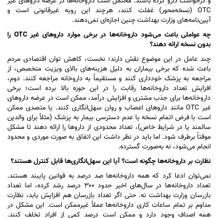
و درخواست دارو کرده باشند. محتمل است داروخانه‌ها در عرضه دارو‌های غیر
OTC (نسخه‌محور) غفلت کنند، هرچند این رویه غیرقانونی است و
آیین‌نامه‌های وزارت بهداشت چنین اجازه‌ای نمی‌دهند.
چه عواملی باعث می‌شود داروخانه‌ها در برخی موارد دارو‌های غیر OTC را
بدون نسخه ارائه دهند؟
چند عامل در این موضوع نقش دارند؛ نخست، کاهش توان اقتصادی مردم
باعث شده که برخی بیماران به دلیل هزینه‌های بالای ویزیت متخصص، از
مراجعه به پزشک خودداری کنند و مستقیماً به داروخانه مراجعه کنند. دوم،
افزایش تعداد داروخانه‌ها رقابت را در این حوزه بالا برده است؛ برخی
داروخانه‌ها برای جذب مشتری و افزایش درآمد، ممکن است در عرضه دارو‌های
غیر OTC مانند دارو‌های اعصاب و روان سهل‌انگاری کنند. یا متصدی ممکن
است با فرض اتمام نسخه یا عدم دسترسی بیمار به پزشک (مثلاً برای والدین
سالمند یا در شرایط خاص)، تعداد محدودی از دارو‌ها را ارائه دهند تا مشکل
موقتاً برطرف شود. اما باید در نظر داشت این اتفاق به صورت موردی و محدود
انجام می‌شود، نه به‌صورت گسترده.
نظارت بر داروخانه‌ها چگونه است؟ آیا این سهل‌انگاری‌ها قابل کنترل هستند؟
نمی‌توان ادعا کرد که همه داروخانه‌ها صد درصد به قوانین پایبند هستند.
تعداد داروخانه‌ها در سال‌های اخیر حدود ۳۰۰ درصد رشد کرده، اما تعداد
بازرسان وزارت بهداشت نه. حتی اگر تعداد بازرسان هم افزایش یابد، نظارت
مداوم بر تمام ساعات کاری داروخانه‌ها عملاً غیرممکن است. این مشکل در
همه اصناف وجود دارد و ممکن است درصد کمی از افراد تخلف کنند.