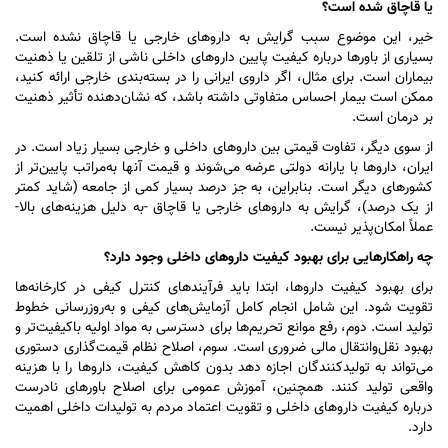
یا قاچاق شده است؟
خیر، این موضوع سبب گرایش به دارو‌های خارجی یا قاچاق نشده است.
بسیاری از باور‌ها درباره کیفیت پایین دارو‌های داخلی ناشی از تلقین یا ذهنیت
بیماران است. برای مثال، اگر داروی ایرانی را در بسته‌بندی خارجی ارائه کنید،
ممکن است بیمار احساس متفاوتی داشته باشد، که نشان‌دهنده تأثیر ذهنیت
بر درمان است.
از سوی دیگر، تفاوت قیمتی بین دارو‌های داخلی و خارجی بسیار زیاد است. در
ایران، دارو‌ها با یارانه دولتی عرضه می‌شوند و قیمت آنها به‌مراتب پایین‌تر از
کشور‌های دیگر است. بنابراین، به جز درصد بسیار کمی از جامعه (شاید کمتر
از یک درصد)، گرایش به دارو‌های خارجی یا قاچاق -به دلیل هزینه‌های بالا-
عملاً امکان‌پذیر نیست.
چه راهکار‌هایی برای بهبود کیفیت دارو‌های داخلی وجود دارد؟
برای بهبود کیفیت داروها، ابتدا باید فرآیند‌های کنترل کیفی در کارخانه‌ها
تقویت شود. این شامل انجام کامل آزمایش‌های کیفی و به‌روزرسانی خطوط
تولید است. دوم، رفع موانع تحریم‌ها برای دسترسی به مواد اولیه باکیفیت‌تر و
بهبود نقل‌وانتقال مالی ضروری است. سوم، اصلاح نظام قیمت‌گذاری دستوری
می‌تواند به تولیدکنندگان اجازه دهد بدون کاهش کیفیت، دارو‌ها را با هزینه
واقعی تولید کنند. همچنین، آموزش عمومی برای اصلاح باور‌های نادرست
درباره کیفیت دارو‌های داخلی و تقویت اعتماد مردم به تولیدات داخلی اهمیت
دارد.