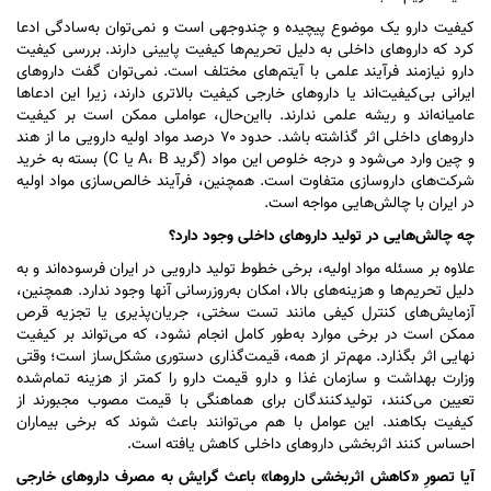
کیفیت دارو یک موضوع پیچیده و چندوجهی است و نمی‌توان به‌سادگی ادعا
کرد که دارو‌های داخلی به دلیل تحریم‌ها کیفیت پایینی دارند. بررسی کیفیت
دارو نیازمند فرآیند علمی با آیتم‌های مختلف است. نمی‌توان گفت دارو‌های
ایرانی بی‌کیفیت‌اند یا دارو‌های خارجی کیفیت بالاتری دارند، زیرا این ادعا‌ها
عامیانه‌اند و ریشه علمی ندارند. بااین‌حال، عواملی ممکن است بر کیفیت
دارو‌های داخلی اثر گذاشته باشد. حدود ۷۰ درصد مواد اولیه دارویی ما از هند
و چین وارد می‌شود و درجه خلوص این مواد (گرید A، B یا C) بسته به خرید
شرکت‌های داروسازی متفاوت است. همچنین، فرآیند خالص‌سازی مواد اولیه
در ایران با چالش‌هایی مواجه است.
چه چالش‌هایی در تولید دارو‌های داخلی وجود دارد؟
علاوه بر مسئله مواد اولیه، برخی خطوط تولید دارویی در ایران فرسوده‌اند و به
دلیل تحریم‌ها و هزینه‌های بالا، امکان به‌روزرسانی آنها وجود ندارد. همچنین،
آزمایش‌های کنترل کیفی مانند تست سختی، جریان‌پذیری یا تجزیه قرص
ممکن است در برخی موارد به‌طور کامل انجام نشود، که می‌تواند بر کیفیت
نهایی اثر بگذارد. مهم‌تر از همه، قیمت‌گذاری دستوری مشکل‌ساز است؛ وقتی
وزارت بهداشت و سازمان غذا و دارو قیمت دارو را کمتر از هزینه تمام‌شده
تعیین می‌کنند، تولیدکنندگان برای هماهنگی با قیمت مصوب مجبورند از
کیفیت بکاهند. این عوامل با هم می‌توانند باعث شوند که برخی بیماران
احساس کنند اثربخشی دارو‌های داخلی کاهش یافته است.
آیا تصورِ «کاهش اثربخشی داروها» باعث گرایش به مصرف دارو‌های خارجی