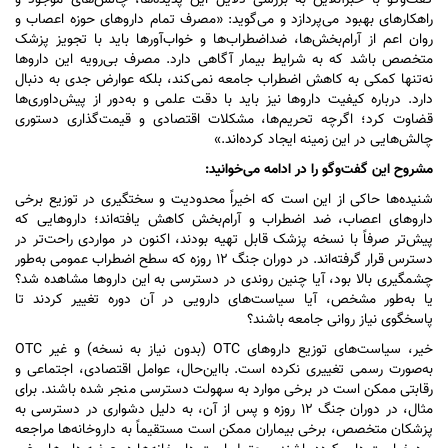
گفت‌و‌گو با خبرآنلاین به بررسی دلایل این پدیده‌ها، چالش‌های موجود و
راهکار‌های بهبود می‌پردازد و می‌گوید: «مصرف تمام دارو‌های حوزه اعصاب و
روان اعم از آرام‌بخش‌ها، ضداضطراب‌ها و خواب‌آور‌ها باید با تجویز پزشک
متخصص باشد که به شرایط بیمار آگاهی دارد. مصرف بی‌رویه این دارو‌ها
نه‌تنها کمکی به کاهش اضطراب جامعه نمی‌کند، بلکه عوارض جدی به دنبال
دارد. درباره کیفیت دارو‌ها نیز باید با دقت علمی و به‌دور از پیش‌داوری‌ها
قضاوت کرد؛ اگرچه تحریم‌ها، مشکلات اقتصادی و قیمت‌گذاری دستوری
چالش‌هایی در این زمینه ایجاد کرده‌اند.»
مشروح این گفت‌و‌گو را در ادامه می‌خوانید:
شنیده‌ها حاکی از این است که اخیراً محدودیت و سختگیری در توزیع برخی
دارو‌های اعصاب، ضد اضطراب و آرام‌بخش کاهش یافته‌اند؛ دارو‌هایی که
پیش‌تر صرفاً با نسخه پزشک قابل تهیه بودند، اکنون در مواردی راحت‌تر در
دسترس قرار گرفته‌اند. در دوران جنگ ۱۲ روزه که سطح اضطراب عمومی به‌طور
چشمگیری بالا بود، آیا چنین روندی در دسترسی به این دارو‌ها مشاهده شد؟
یا به‌طور مشخص، آیا سیاست‌های دارویی در آن دوره تغییر کردند تا
پاسخگوی نیاز روانی جامعه باشند؟
خیر، سیاست‌های توزیع دارو‌های OTC (بدون نیاز به نسخه) و غیر OTC
به‌صورت رسمی تغییری نکرده است. بااین‌حال، عوامل اقتصادی، اجتماعی و
رقابتی ممکن است در برخی موارد به سهولت دسترسی منجر شده باشند. برای
مثال، در دوران جنگ ۱۲ روزه و پس از آن، به دلیل دشواری در دسترسی به
پزشکان متخصص، برخی بیماران ممکن است مستقیماً به داروخانه‌ها مراجعه