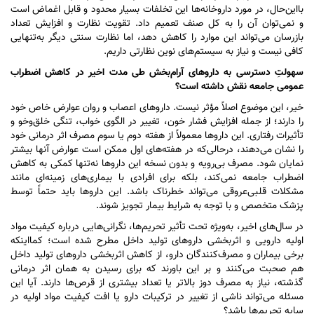
بااین‌حال، در مورد داروخانه‌ها این تخلفات بسیار محدود و قابل اغماض است
و نمی‌توان آن را به کل صنف تعمیم داد. تقویت نظارت و افزایش تعداد
بازرسان می‌تواند این موارد را کاهش دهد، اما نظارت سنتی دیگر به‌تنهایی
کافی نیست و نیاز به سیستم‌های نوین نظارتی داریم.
سهولتِ دسترسی به دارو‌های آرام‌بخش طی مدت اخیر در کاهش اضطراب
عمومی جامعه نقش داشته است؟
خیر، این موضوع اصلاً مؤثر نیست. دارو‌های اعصاب و روان عوارض خاص خود
را دارند؛ از جمله افزایش فشار خون، تغییر در الگوی خواب، تنگی خلق‌وخو و
تأثیرات رفتاری. این دارو‌ها معمولاً از هفته دوم یا سوم مصرف اثر درمانی خود
را نشان می‌دهند، درحالی‌که در هفته‌های اول ممکن است عوارض آنها بیشتر
نمایان شود. مصرف بی‌رویه و بدون نسخه این دارو‌ها نه‌تنها کمکی به کاهش
اضطراب جامعه نمی‌کند، بلکه برای افرادی با بیماری‌های زمینه‌ای مانند
مشکلات قلبی‌عروقی می‌تواند خطرناک باشد. این دارو‌ها باید حتماً توسط
پزشک متخصص و با توجه به شرایط بیمار تجویز شوند.
در سال‌های اخیر، به‌ویژه تحت تأثیر تحریم‌ها، نگرانی‌هایی درباره کیفیت مواد
اولیه دارویی و اثربخشی دارو‌های تولید داخل مطرح شده است؛ کمااینکه
برخی بیماران و مصرف‌کنندگان دارو، از کاهش اثربخشی دارو‌های تولید داخل
هم صحبت می‌کنند و بر این باورند که برای رسیدن به همان اثر درمانی
گذشته، نیاز به مصرف دوز بالاتر یا تعداد بیشتری از قرص‌ها دارند. آیا این
مسئله می‌تواند ناشی از تغییر در ترکیبات دارو یا افت کیفیت مواد اولیه در
سایه تحریم‌ها باشد؟