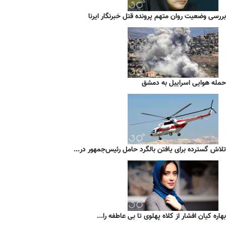
بررسی وضعیت روان متهم پرونده قتل خبرنگار ایرنا
حمله هوایی اسراییل به دمشق
تلاش گسترده برای یافتن بالگرد حامل رئیس‌جمهور در...
بهاره کیان افشار از کلاه پهلوی تا بی عاطفه را...