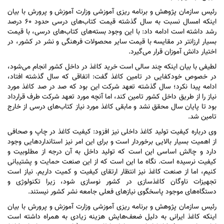
رئیس سازمان پژوهش و برنامه ریزی آموزشی وزارت آموزش و پرورش با بیان
اینکه امسال نسبت به سال گذشته قیمت کتاب‌های درسی حدود ۶۰ درصد
رشد داشته است ادامه داد: با این وجود بسته‌های کتاب‌های درسی، با قیمت
بسیار ارزانتر در مقایسه با قیمت سایر محصولات فرهنگی و نشر در کشور، در
اختیار دانش آموزان قرار می‌گیرد.
لطیفی با بیان اینکه چند سالی است خرید کاغذ در داخل کشور انجام می‌شود،
در خصوص خودکفایی در تامین کاغذ گفت: اتفاقی که سال گذشته افتاد،
ادامه پیدا نکرد؛ سال گذشته تعهد شرکت این بود که صد در صد کاغذ مورد
نیاز را از طریق داخل کشور تامین کند، اما آنچه مورد تعهد شرکت طرف قرارداد
بود تا پایان سال محقق نشد و مابقی کاغذ مورد نیاز کتاب‌های درسی از خارج
تامین شد.
وی درباره کیفیت تولید کاغذ داخلی نیز افزود: کیفیت کاغذ در چاپ و صحافی
از اهمیت بسیار بالایی برخوردار است و برای این امر نیز استاندارد‌هایی وجود
دارد و چالش اساسی این است که تولید داخل به آن درجه از مطلوبیت و
کیفیت نرسیده است. نگاه ما این است که از این صنعت حمایت و پشتیبانی
کنیم، اما از صنعت کاغذ نیز انتظار ارتقای کیفیت و کمیت داریم. نیاز است
تجهیزات ناوگان کاغذسازی در کشور نوسازی شود، زیرا تکنولوژی و
دستگاه‌های موجود پاسخگوی نیاز‌های فعلی جامعه نشر کشور نیستند.
رئیس سازمان پژوهش و برنامه ریزی آموزشی وزارت آموزش و پرورش با بیان
اینکه کاغذ ایرانی به دلیل ضعف‌هایش هزینه زیادی به همراه داشته است