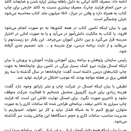
ادامه داد: مصرف کاغذ ایرانی به دلیل باطله بیشتر (پاره شدن و ضایعات کاغذ
در حین انجام فرایند چاپ)، مصرف بیشتری نسبت به کاغذ خارجی برای چاپ
کتاب به همراه دارد و وقتی در تیراژ، ۱۵۸ میلیون جلد کتاب محاسبه می‌شود
خیلی چشمگیر است.
وی با بیان اینکه تامین کتاب در همه کشور‌ها به دو صورت انجام می‌شود
افزود: یا کتاب به مالکیت دانش‌آموز در می‌آید و یا به صورت امانی در اختیار
مدرسه قرار می‌گیرد و بین دانش آموزان می‌چرخد. این رفتار دو زیست‌بوم را
می‌طلبد و از بابت برنامه درسی، نوع مدرسه و ... باید تصمیم جدی گرفته
شود.
رئیس سازمان پژوهش و برنامه ریزی آموزشی وزارت آموزش و پرورش با بیان
اینکه امسال وزارت نیرو کمک بسیار بزرگی در تامین برق چاپخانه‌ها به جهت
چاپ کتاب‌های درسی داشته است گفت: چاپخانه‌ها در سال گذشته با سه روز
قطعی برق در هفته مواجه بودند که موجب اختلال در فرایند تولید شد.
لطیفی با بیان اینکه امسال در شرکت چاپ و نشر ژنراتور وجود دارد گفت:
هزینه زیادی برای خرید گازوییل متحمل شده‌ایم تا فعالیت شرکت متوقف
نشود و تاخیری صورت نگیرد. برای امسال نهایت تلاش این است که فرایند
چاپ سپاری به تاخیر نیفتد، برنامه‌ای طراحی شده که ساعات کاری را به صورت
متوازن توزیع کنیم تا به شبکه فشار نیاید و کار نیز نخوابد. امیدواریم با
مدیریت مناسب ساعات کاری و حجم دستگاه‌ها این چالش پشت سر گذاشته
می‌شود.
وی با بیان اینکه همه دانش‌آموزان ایرانی و غیر ایرانی که در سامانه سیدا ثبت