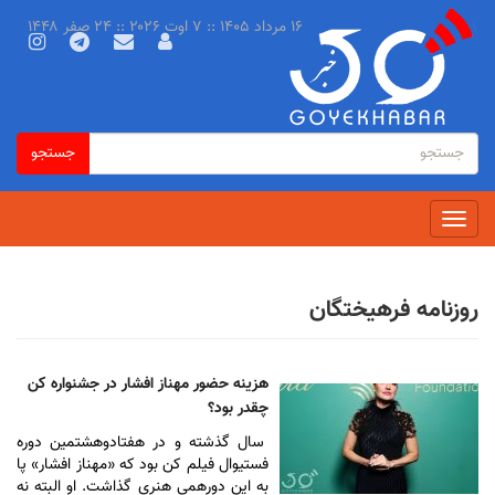
رفتن
۱۶ مرداد ۱۴۰۵ :: ۷ اوت ۲۰۲۶ :: ۲۴ صفر ۱۴۴۸
به
محتوای
اصلی
فرم
جستجو
جستجو
جستجو
Toggle
navigation
روزنامه فرهیختگان
هزینه حضور مهناز افشار در جشنواره کن
چقدر بود؟
سال گذشته و در هفتادوهشتمین دوره
فستیوال فیلم کن بود که «مهناز افشار» پا
به این دورهمی هنری گذاشت. او البته نه