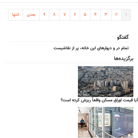
۱
۲
۳
۴
۵
۶
۷
۸
۹
بعدی
انتها
گفتگو
تمام در و دیوارهای این خانه، پر از نقاشیست
برگزیده‌ها
آیا قیمت اوراق مسکن واقعاً ریزش کرده است؟