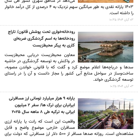
می‌دهد در مناطق شهری کشور طی سال
۱۴۰۳ یارانه نقدی به طور میانگین سهم نزدیک به ۴ درصدی از کل درآمد خانوار
را داشته است.
۰۳ آبان ۱۴۰۴ ۱۰:۳۵
رودخانه‌خواری تحت پوشش قانون/ تاراج
رودخانه‌ها به اسم گردشگری ضربه‌ای
‌کاری به پیکر محیط‌زیست
معاون محیط‌زیست دریایی محیط‌زیست
در واکنش به توسعه گردشگری در حاشیه
سد‌ها و دریاچه‌ها اعلام موضع کرد و گفت که با قانونی خواندن مصوبه،
ساخت‌وساز در سواحل منابع آبی کشور را مجاز دانست و آن را در راستای
توسعه گردشگری خواند.
۰۳ آبان ۱۴۰۴ ۱۰:۲۵
یارانه ۹ هزار میلیارد تومانی ارز مسافرتی
ایرانیان برای ترک ها/ سفر ۲ میلیون
ایرانی به ترکیه طی ۸ ماهه سال ۲۰۲۵
واقعیت این است که رانت یا یارانه ارزی
مسافران خارجی موضوع واضح و قابل
مشاهده‌ای است. روزانه صد‌ها مسافر از ۵۰۰ دلار ارز مسافرتی که دولت برای