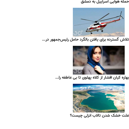
حمله هوایی اسراییل به دمشق
تلاش گسترده برای یافتن بالگرد حامل رئیس‌جمهور در...
بهاره کیان افشار از کلاه پهلوی تا بی عاطفه را...
علت خشک شدن تالاب انزلی چیست؟