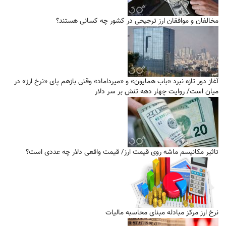
مخالفان و موافقان ارز ترجیحی در کشور چه کسانی هستند؟
آغاز دور تازه نبرد «باب همایون» و «میرداماد» وقتی بازهم پای «نرخ ارز» در
میان است/ روایت چهار دهه تنش بر سر دلار
تاثیر مکانیسم ماشه روی قیمت ارز/ قیمت واقعی دلار چه عددی است؟
نرخ ارز مرکز مبادله مبنای محاسبه مالیات