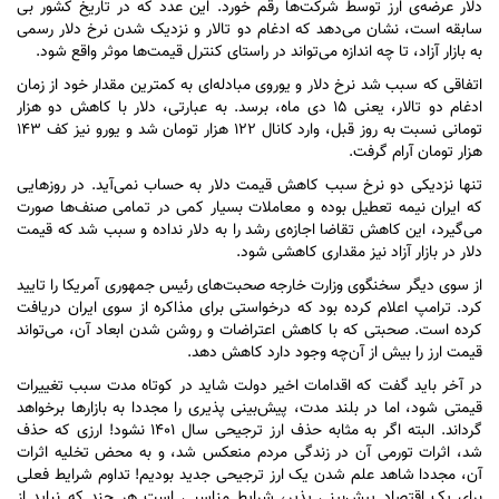
دلار عرضه‌ی ارز توسط شرکت‌ها رقم خورد. این عدد که در تاریخ کشور بی
سابقه است، نشان می‌دهد که ادغام دو تالار و نزدیک شدن نرخ دلار رسمی
به بازار آزاد، تا چه اندازه می‌تواند در راستای کنترل قیمت‌ها موثر واقع شود.
اتفاقی که سبب شد نرخ دلار و یوروی مبادله‌ای به کمترین مقدار خود از زمان
ادغام دو تالار، یعنی ۱۵ دی ماه، برسد. به عبارتی، دلار با کاهش دو هزار
تومانی نسبت به روز قبل، وارد کانال ۱۲۲ هزار تومان شد و یورو نیز کف ۱۴۳
هزار تومان آرام گرفت.
تنها نزدیکی دو نرخ سبب کاهش قیمت دلار به حساب نمی‌آید. در روز‌هایی
که ایران نیمه تعطیل بوده و معاملات بسیار کمی در تمامی صنف‌ها صورت
می‌گیرد، این کاهش تقاضا اجازه‌ی رشد را به دلار نداده و سبب شد که قیمت
دلار در بازار آزاد نیز مقداری کاهشی شود.
از سوی دیگر سخنگوی وزارت خارجه صحبت‌های رئیس جمهوری آمریکا را تایید
کرد. ترامپ اعلام کرده بود که درخواستی برای مذاکره از سوی ایران دریافت
کرده است. صحبتی که با کاهش اعتراضات و روشن شدن ابعاد آن، می‌تواند
قیمت ارز را بیش از آن‌چه وجود دارد کاهش دهد.
در آخر باید گفت که اقدامات اخیر دولت شاید در کوتاه مدت سبب تغییرات
قیمتی شود، اما در بلند مدت، پیش‌بینی پذیری را مجددا به بازار‌ها برخواهد
گرداند. البته اگر به مثابه حذف ارز ترجیحی سال ۱۴۰۱ نشود! ارزی که حذف
شد، اثرات تورمی آن در زندگی مردم منعکس شد، و به محض تخلیه اثرات
آن، مجددا شاهد علم شدن یک ارز ترجیحی جدید بودیم! تداوم شرایط فعلی
برای یک اقتصاد پیش‌بینی پذیر، شرایط مناسبی است هر چند که نباید از