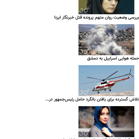
بررسی وضعیت روان متهم پرونده قتل خبرنگار ایرنا
حمله هوایی اسراییل به دمشق
تلاش گسترده برای یافتن بالگرد حامل رئیس‌جمهور در...