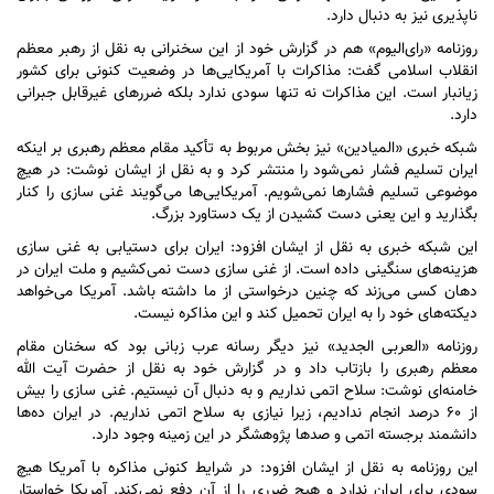
ناپذیری نیز به دنبال دارد.
روزنامه «رای‌الیوم» هم در گزارش خود از این سخنرانی به نقل از رهبر معظم
انقلاب اسلامی گفت: مذاکرات با آمریکایی‌ها در وضعیت کنونی برای کشور
زیانبار است. این مذاکرات نه تنها سودی ندارد بلکه ضرر‌های غیرقابل جبرانی
دارد.
شبکه خبری «المیادین» نیز بخش مربوط به تأکید مقام معظم رهبری بر اینکه
ایران تسلیم فشار نمی‌شود را منتشر کرد و به نقل از ایشان نوشت: در هیچ
موضوعی تسلیم فشار‌ها نمی‌شویم. آمریکایی‌ها می‌گویند غنی سازی را کنار
بگذارید و این یعنی دست کشیدن از یک دستاورد بزرگ.
این شبکه خبری به نقل از ایشان افزود: ایران برای دستیابی به غنی سازی
هزینه‌های سنگینی داده است. از غنی سازی دست نمی‌کشیم و ملت ایران در
دهان کسی می‌زند که چنین درخواستی از ما داشته باشد. آمریکا می‌خواهد
دیکته‌های خود را به ایران تحمیل کند و این مذاکره نیست.
روزنامه «العربی الجدید» نیز دیگر رسانه عرب زبانی بود که سخنان مقام
معظم رهبری را بازتاب داد و در گزارش خود به نقل از حضرت آیت الله
خامنه‌ای نوشت: سلاح اتمی نداریم و به دنبال آن نیستیم. غنی سازی را بیش
از ۶۰ درصد انجام ندادیم، زیرا نیازی به سلاح اتمی نداریم. در ایران ده‌ها
دانشمند برجسته اتمی و صد‌ها پژوهشگر در این زمینه وجود دارد.
این روزنامه به نقل از ایشان افزود: در شرایط کنونی مذاکره با آمریکا هیچ
سودی برای ایران ندارد و هیچ ضرری را از آن دفع نمی‌کند. آمریکا خواستار