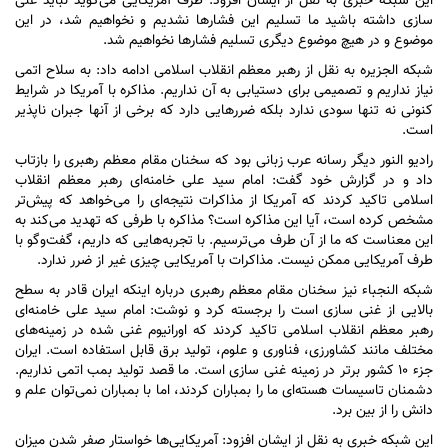
این شبکه خبری به نقل از ایشان افزود: طرف آمریکایی می‌گوید نباید غنی
سازی داشته باشید ما تسلیم این فشار‌ها نشدیم و نخواهیم شد، در این
موضوع و در هیچ موضوع دیگری تسلیم فشار‌ها نخواهیم شد.
شبکه الجزیره به نقل از رهبر معظم انقلاب اسلامی ادامه داد: به سلاح اتمی
نیاز نداریم و تصمیمی برای دستیابی به آن نداریم. مذاکره با آمریکا در شرایط
کنونی نه تنها سودی ندارد بلکه ضرر‌هایی دارد که برخی از آنها جبران ناپذیر
است.
رادیو النور دیگر رسانه عرب زبانی بود که سخنان مقام معظم رهبری را بازتاب
داد و در گزارش خود گفت: امام سید علی خامنه‌ای رهبر معظم انقلاب
اسلامی تاکید کردند که آمریکا از مذاکرات نتیجه‌ای را می‌خواهد که پیش‌تر
مشخص کرده است، آیا این مذاکره است؟ مذاکره با طرفی که تهدید می‌کند به
این معناست که ما از آن طرف می‌ترسیم. با تجربه‌هایی که داریم، گفت‌و‌گو با
طرف آمریکایی ممکن نیست. مذاکرات با آمریکایی چیزی غیر از ضرر ندارد.
شبکه النجباء نیز سخنان مقام معظم رهبری درباره اینکه ایران قادر به سطح
بالایی از غنی سازی است را برجسته کرد و نوشت: امام سید علی خامنه‌ای
رهبر معظم انقلاب اسلامی تاکید کردند که اورانیوم غنی شده در زمینه‌های
مختلف مانند کشاورزی، فناوری و علوم، تولید برق قابل استفاده است. ایران
جزء ۱۰ کشور برتر در زمینه غنی سازی است. ما قصد تولید بمب اتمی نداریم.
دشمنان تاسیسات هسته‌ای ما را بمباران کردند، اما با بمباران نمی‌توان علم و
دانش را از بین برد.
این شبکه خبری به نقل از ایشان افزود: آمریکایی‌ها خواستار صفر شدن میزان