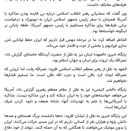
طرف‌های مختلف دانست.
وی گفت که سخنرانی رهبر انقلاب اسلامی درباره بی فایده بودن مذاکره با
آمریکا همزمان با سفر رئیس جمهور اسلامی ایران به نیویورک و درخواست
برخی طرف‌ها برای مذاکره مستقیم با رئیس جمهور آمریکا، نقطه پایانی بر
اینگونه خواسته‌ها بود.
الخاطر اضافه کرد: ما در مرحله مهمی قرار داریم که ایران حفظ توانایی غنی
سازی اورانیوم را بخشی از عزت و اقتدار خود می‌داند.
پایگاه خبری «العهد» لبنان نیز به نقل از حضرت آیت‌الله خامنه‌ای گزارش داد:
نصرالله یک ثروت برای لبنان و جهان اسلام بود.
العهد به نقل از رهبر معظم انقلاب اسلامی افزود: نصرالله رفت، اما ثروتی که
نصرالله ایجاد کرد باقی است و حزب الله باقی است. ما تسلیم فشار‌ها
نخواهیم شد.
پایگاه «الخبر الیمنی» نیز به نقل از مقام معظم رهبری گزارش داد: آمریکا
می‌خواهد خواسته‌های خود را به ایران دیکته کند و این مذاکره نیست. مذاکره
با آمریکایی‌ها با علم به تهدیدات آنها، نشانه ضعف و نابود کردن شرف
ایرانی‌ها است.
این پایگاه خبری به نقل از ایشان افزود: ده‌ها دانشمند بزرگ هسته‌ای و صد‌ها
دانش پژوه و هزاران نفر از کسانی داریم که در این مسیر حرکت می‌کنند. ایران
را بدون موشک می‌خواهند تا هنگامی که به آن حمله کنند، نتواند از خود دفاع