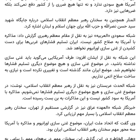
آمریکا هیچ سودی ندارد و نه تنها هیچ ضرری را از کشور دفع نمی‌کند بلکه
ضرر‌هایی نیز دارد.
المنار همچنین به سخنان رهبر معظم انقلاب اسلامی درباره جایگاه شهید
سید حسن نصرالله و حزب الله برای جهان اسلام و لبنان اشاره کرد.
شبکه سعودی «العربیه» نیز به نقل از مقام معظم رهبری گزارش داد: مذاکره
با آمریکا به صلاح کشور نیست. ایران تسلیم فشار‌های غربی‌ها برای دست
کشیدن از غنی سازی اورانیوم نخواهد شد.
این شبکه به نقل از ایشان افزود: طرف آمریکایی می‌گوید باید غنی سازی
نداشته باشید، در موضوع غنی سازی و هیچ موضوع دیگری تسلیم فشار‌ها
نخواهیم شد. موضع ایران مانند گذشته است و تغییری نکرده است و نیازی به
ساخت سلاح اتمی نداریم.
شبکه الحدث عربستان نیز به نقل از رهبر معظم انقلاب اسلامی، نوشت: در
موضوع غنی سازی و هیچ موضوع دیگری تسلیم فشار‌ها نمی‌شویم. مذاکره با
آمریکا به سود کشور نیست و این مذاکرات به بن بست رسیده است.
خبرنگار شبکه «العهد» عراق نیز در گزارشی مستقیم از تهران، سخنان رهبر
معظم انقلاب اسلامی را بسیار مهم ارزیابی کرد.
وی گفت که اتحاد ملت ایران، موضوع غنی سازی اورانیوم و مذاکره با آمریکا
سه محور مهم سخنان رهبر انقلاب اسلامی ایران بود.
«هانی الخاطر» در این گزارش این سخنان مهم در برهه‌ای مهم را پیامی به