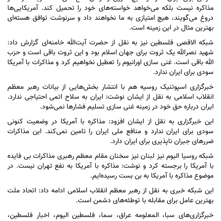
مذاکره نیست بلکه می‌خواهد خواسته‌های خود را تحمیل کند. آمریکایی‌ها
دروغ می‌گویند، هیچ امتیازی به ما نخواهند داد و سرنوشت توافق هسته‌ای
بهترین مثال در این زمینه است.
شبکه الاقصی فلسطین نیز به نقل از حضرت آیت‌الله خامنه‌ای گزارش داد:
شهید نصرالله یک ثروت برای جهان اسلام بود و این ثروت باقی است و حزب
الله باقی است. غنی سازی اورانیوم را تعطیل نخواهیم کرد و مذاکرات با آمریکا
سودی برای ایران ندارد.
خبرگزاری اسپوتنیک روسیه هم با انتشار بخش‌هایی از بیانات رهبر معظم
انقلاب اسلامی به نقل از ایشان نوشت: ایران به سلاح اتمی احتیاجی ندارد.
ایران درباره حق خود در زمینه غنی سازی تسلیم فشار‌ها نمی‌شود.
این خبرگزاری به نقل از ایشان افزود: مذاکره با آمریکا در وضعیت کنونی
سودی برای ایران ندارد و منافع ملی ایران را تامین نمی‌کند. این مذاکرات
ضرر‌های جبران ناپذیری برای ایران دارد.
شبکه روسیا الیوم نیز لبنان نیز سخنان مقام معظم رهبری مذاکرات بی فایده
با آمریکا را برجسته کرد و نوشت: مذاکره با آمریکا به نفع تهران نیست. در
موضوع مذاکره با آمریکا به بن بست رسیده‌ایم.
این شبکه خبری به نقل از رهبر معظم انقلاب اسلامی ادامه داد: اتحاد ملت
بهترین عامل برای مقابله با توطئه‌های دشمن است.
خبرگزاری‌های سبا، المعلومه عراق، سما، فلسطین الیوم، اخبار فلسطین،