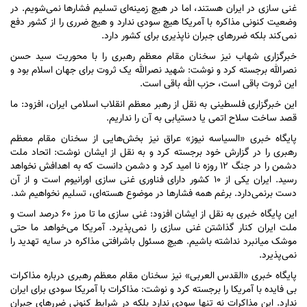
غنی سازی در ایران هستند، اما در هیچ زمینه‌ای تسلیم فشار‌ها نمی‌شویم. در
وضعیت کنونی مذاکره با آمریکا هیچ سودی ندارد و هیچ ضرری را از کشور دفع
نمی‌کند بلکه ضرر‌های جبران ناپذیری برای کشور دارد.
خبرگزاری شهاب نیز سخنان مقام معظم رهبری را با محوریت سید حسن
نصرالله برجسته کرد و نوشت: شهید نصرالله یک ثروت برای جهان اسلام بود و
این ثروت باقی است، حزب الله باقی است.
این خبرگزاری فلسطینی به نقل از رهبر معظم انقلاب اسلامی ایران، افزود: ما
قصد ساخت سلاح اتمی یا دستیابی به آن را نداریم.
پایگاه خبری «السیاسه نیوز» عراق نیز بخش‌هایی از سخنان مقام معظم
رهبری را در گزارش خود برجسته کرد و به نقل از ایشان نوشت: اتحاد ملت
دشمن را در جنگ ۱۲ روزه نا امید کرد و دشمن دانست که به اهدافش نخواهد
رسید. ایران یکی از ۱۰ کشور دارای فناوری غنی سازی اورانیوم است و از آن
دست برنمی‌دارد. برغم همه فشار‌ها در موضوع هسته‌ای، تسلیم نخواهیم شد.
این پایگاه خبری به نقل از ایشان افزود: غنی سازی ما تا مرز ۶۰ درصد است و
ملت ایران کنار گذاشتن غنی سازی را نمی‌پذیرد. آمریکا می‌خواهد ما حتی
موشک میانبرد نداشته باشیم. هیچ مسئول باشرافتی مذاکره در سایه تهدید را
نمی‌پذیرد.
پایگاه خبری «القدس العربی» نیز سخنان مقام معظم رهبری درباره مذاکرات
بی فایده با آمریکا را برجسته کرد و نوشت: مذاکرات با آمریکا سودی برای ایران
ندارد. این مذاکرات نه تنها سودی ندارد بلکه در شرایط کنونی ضرر‌های جبران