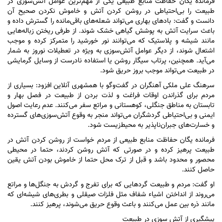
فرمانده یگان حفاظت منابع طبیعی یکی از مهم‌ترین عوامل آتش‌سوزی در
طبیعت را بی‌احتیاطی در روشن کردن آتش و خاموش نکردن صحیح آن
دانست و گفت: باد‌های بهاری می‌تواند شعله‌های باقی‌مانده را گسترش داده و
باعث سرایت آتش به پوشش گیاهی خشک شوند. از طرفی ریختن زباله‌هایی
مانند شیشه و پلاستیک که می‌توانند نور خورشید را متمرکز کرده و موجب
اشتعال شوند، از دیگر عوامل آتش‌سوزی به ویژه در تعطیلات نوروز به شمار
می‌آید. همچنین، پرتاب سیگار روشن یا استفاده نادرست از وسایل گرمایشی
در طبیعت می‌تواند موجب بروز حریق شود.
سرهنگ علی ملکی آهنگران در گفت‌و‌گو با همشهری آنلاین افزود: بسیاری از
مردم برای گذراندن اوقات فراغت و لذت بردن از طبیعت در فصل بهار و
تابستان به مناطق جنگلی، کوهستانی و مراتع سفر می‌کنند. عدم رعایت اصول
ایمنی و بی‌احتیاطی گردشگران می‌تواند منجر به وقوع آتش‌سوزی‌های گسترده
و خسارت‌های جبران‌ناپذیر به محیط‌زیست شود.
فرمانده یگان حفاظت منابع طبیعی از مردم خواست از روشن کردن آتش در
طبیعت پرهیز کرده و در صورتی که آتش روشن کردند، حتما در محیطی
محصور و محدود باشد و قبل از ترک محل حتما از خاموش بودن آتش یقین
حاصل کنند.
او گفت: مردم و طبیعت گرد‌هایی که برای تفرج و گردش به جنگل‌ها و مراتع
می‌روند از انداختن اشیاء شفاف مثل فلزات صیقلی و بطری‌های شیشه‌ای که
مانند ذره بین عمل می‌کنند و باعث وقوع حریق می‌شوند، پرهیز کنند.
پیشگیری از آتش سوزی در طبیعت