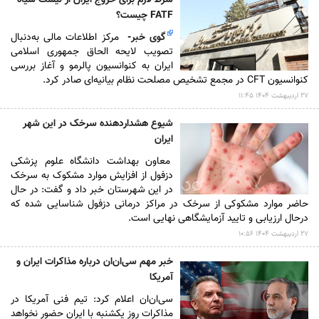
شرط لازم برای خروج ایران از لیست سیاه
FATF چیست؟
گوی خبر
-
مرکز اطلاعات مالی به‌دنبال
تصویب لایحه الحاق جمهوری اسلامی
ایران به کنوانسیون پالرمو و آغاز بررسی
کنوانسیون CFT در مجمع تشخیص مصلحت نظام بیانیه‌ای صادر کرد.
۲۷ ارديبهشت ۱۴۰۴ ۱۱:۴۵
شیوع هشدار‌دهنده سرخک در این شهر
ایران
معاون بهداشت دانشگاه علوم پزشکی
دزفول از افزایش موارد مشکوک به سرخک
در این شهرستان خبر داد و گفت: در حال
حاضر موارد مشکوکی از سرخک در مراکز درمانی دزفول شناسایی شده که
درحال ارزیابی و تایید آزمایشگاهی نهایی است.
۲۷ ارديبهشت ۱۴۰۴ ۱۰:۵۶
خبر مهم سی‌ان‌ان درباره مذاکرات ایران و
آمریکا
سی‌ان‌ان اعلام کرد: تیم فنی آمریکا در
مذاکرات روز یکشنبه با ایران حضور نخواهد