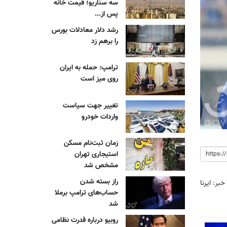
سه سناریو؛ قیمت خانه
پس از...
رشد دلار معادلات بورس
را برهم زد
ترامپ: حمله به ایران
روی میز است
تغییر جهت سیاست
واردات خودرو
زمان ثبت‌نام مسکن
استیجاری تهران
مشخص شد
راز بسته شدن
 خبر:
ایرنا
حساب‌های ترامپ برملا
شد
روبیو درباره قدرت نظامی