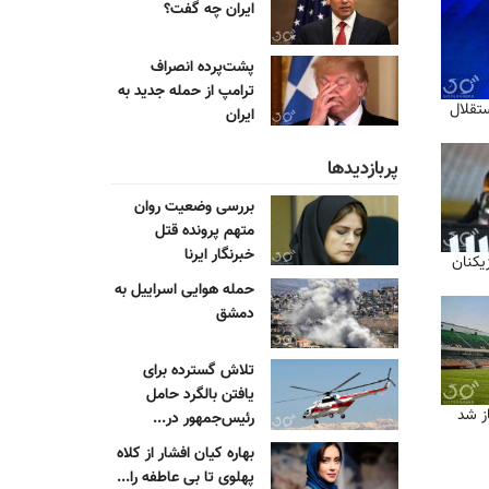
ایران چه گفت؟
پشت‌پرده انصراف
ترامپ از حمله جدید به
استقلال
ایران
پربازدیدها
بررسی وضعیت روان
متهم پرونده قتل
خبرنگار ایرنا
زیکنان
حمله هوایی اسراییل به
دمشق
تلاش گسترده برای
یافتن بالگرد حامل
ز شد
رئیس‌جمهور در...
بهاره کیان افشار از کلاه
پهلوی تا بی عاطفه را...