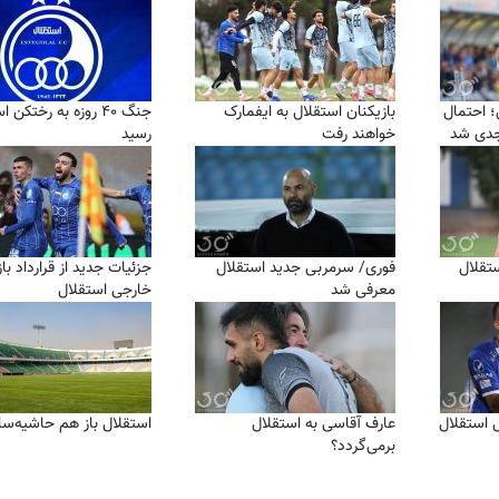
 احتمال
بازیکنان استقلال به ایفمارک
جنگ ۴۰ روزه به رختکن 
جدی شد
خواهند رفت
رسید
ستقلال
فوری/ سرمربی جدید استقلال
جزئیات جدید از قرارداد با
معرفی شد
خارجی استقلال
 استقلال
عارف آقاسی به استقلال
استقلال باز هم حاشیه‌سا
برمی‌گردد؟