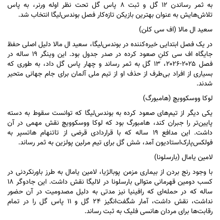
به ثمر رساندن ۱۲ گل و ثبت ۸ پاس گل تحت نظر اوله ورنر، به پاس
تلاش‌هایش به عنوان بهترین بازیکن تازه‌کار فصل بوندس‌لیگا انتخاب شد.
سعید ال مالا (اف سی کلن)
در یک فصل ابتدایی خیره‌کننده در بوندس‌لیگا، سعید ال مالا دلیل اصلی حفظ
جایگاه اف سی کلنِ صعود کرده در صدر جدول بود. این وینگر ۱۹ ساله در
فصل ۲۰۲۵-۲۰۲۶، ۱۳ گل به ثمر رساند و چهار پاس گل داد، به طوری که
بسیاری از افراد بی‌طرف از حذف او از تیم ملی آلمان برای جام جهانی متحیر
شدند.
لوکا ووسکوویچ (هامبورگ)
یکی دیگر از تیم‌های صعود کرده به بوندس‌لیگا که توانست سقوط به دسته
پایین‌تر را جبران کند، هامبورگ بود که لوکا ووسکوویچ نقش مهمی در آن
داشت. این مدافع ۱۹ ساله که با قراردادی قرضی از تاتنهام هاتسپر به
فولکس‌پارک‌استادیون آمد، شش گل برای تیم مرلین پولزین به ثمر رساند.
لامین یامال (بارسلونا)
با وجود رنج بردن از بیماری مزمن پوبالژیا، لامین یامال به طرز باورنکردنی در
کسب دومین قهرمانی متوالی بارسلونا در لالیگا نقش داشت. این جادوگر ۱۸
ساله که در حمله‌ای که رافینیا نیز مدتی به دلیل مصدومیت در آن حضور
نداشت، نقش داشت، آمار شگفت‌انگیز ۲۴ گل و ۱۱ پاس گل را در تمام
رقابت‌ها برای مردان هانسی فلیک به ثبت رساند.