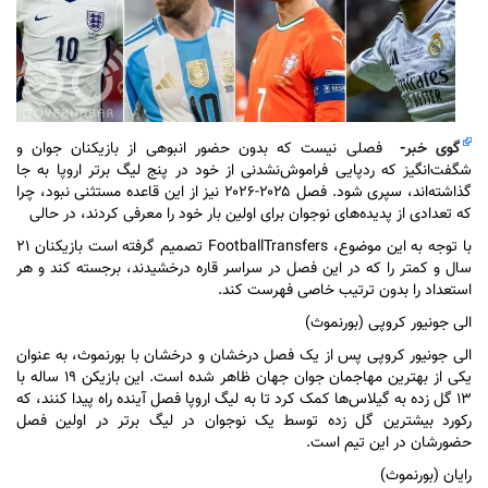
گوی خبر
-
فصلی نیست که بدون حضور انبوهی از بازیکنان جوان و
شگفت‌انگیز که ردپایی فراموش‌نشدنی از خود در پنج لیگ برتر اروپا به جا
گذاشته‌اند، سپری شود. فصل ۲۰۲۵-۲۰۲۶ نیز از این قاعده مستثنی نبود، چرا
که تعدادی از پدیده‌های نوجوان برای اولین بار خود را معرفی کردند، در حالی
با توجه به این موضوع، FootballTransfers تصمیم گرفته است بازیکنان ۲۱
سال و کمتر را که در این فصل در سراسر قاره درخشیدند، برجسته کند و هر
استعداد را بدون ترتیب خاصی فهرست کند.
الی جونیور کروپی (بورنموث)
الی جونیور کروپی پس از یک فصل درخشان و درخشان با بورنموث، به عنوان
یکی از بهترین مهاجمان جوان جهان ظاهر شده است. این بازیکن ۱۹ ساله با
۱۳ گل زده به گیلاس‌ها کمک کرد تا به لیگ اروپا فصل آینده راه پیدا کنند، که
رکورد بیشترین گل زده توسط یک نوجوان در لیگ برتر در اولین فصل
حضورشان در این تیم است.
رایان (بورنموث)