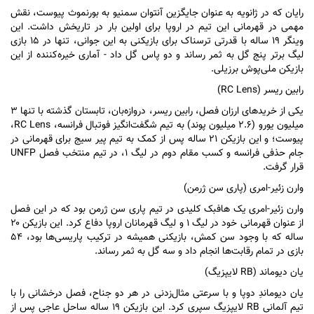
رایان که در ژانویه به عنوان جایگزین آنتوان سمنیو به بورنموث پیوست، نقش
مهمی در قهرمانی این تیم در اروپا برای اولین بار در تاریخش داشت. این
وینگر ۱۹ ساله با قدرتی ترسناک برای بازیکنی به این جوانی، تنها در ۱۵ بازی
لیگ برتر پنج گل به ثمر رساند و دو پاس گل داد - آماری خیره‌کننده از این
بازیکن ملی‌پوش برزیلی.
رابین ریسر (RC Lens)
یکی از خرید‌های ارزان فصل، رابین ریسر، دروازه‌بان، تابستان گذشته با تنها ۳
میلیون یورو (۲.۶ میلیون پوند) به تیم شگفت‌انگیز فوتبال فرانسه، RC Lens،
پیوست؛ و این بازیکن ۲۱ ساله پس از کمک به تیم پیر سیج برای قهرمانی در
جام حذفی فرانسه و کسب مقام دوم در لیگ ۱، در تیم منتخب فصل UNFP
قرار گرفت.
وارن زئیر-امری (پاری سن ژرمن)
وارن زئیر-امری یک هافبک کلیدی در تیم پاری سن ژرمن بود که در این فصل
از عنوان قهرمانی خود در لیگ ۱ و لیگ قهرمانان اروپا دفاع کرد. این بازیکن ۲۰
ساله که با وجود سن کمش، بازیکنی همیشه در ترکیب پاریسی‌ها بود، ۵۴
بازی در تمام رقابت‌ها انجام داد و سه گل به ثمر رساند.
یان دیوماند (RB لایپزیگ)
یان ​​دیوماندِ دوپا و با سرعتی مثال‌زدنی در هر دو جناح، فصل درخشانی را با
تیم آلمانی RB لایپزیگ سپری کرد. این بازیکن ۱۹ ساله ساحل عاجی پس از