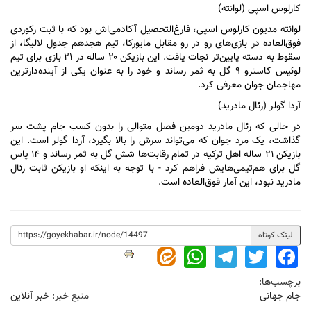
کارلوس اسپی (لوانته)
لوانته مدیون کارلوس اسپی، فارغ‌التحصیل آکادمی‌اش بود که با ثبت رکوردی
فوق‌العاده در بازی‌های رو در رو مقابل مایورکا، تیم هجدهم جدول لالیگا، از
سقوط به دسته پایین‌تر نجات یافت. این بازیکن ۲۰ ساله در ۲۱ بازی برای تیم
لوئیس کاسترو ۹ گل به ثمر رساند و خود را به عنوان یکی از آینده‌دارترین
مهاجمان جوان معرفی کرد.
آردا گولر (رئال مادرید)
در حالی که رئال مادرید دومین فصل متوالی را بدون کسب جام پشت سر
گذاشت، یک مرد جوان که می‌تواند سرش را بالا بگیرد، آردا گولر است. این
بازیکن ۲۱ ساله اهل ترکیه در تمام رقابت‌ها شش گل به ثمر رساند و ۱۴ پاس
گل برای هم‌تیمی‌هایش فراهم کرد - با توجه به اینکه او بازیکن ثابت رئال
مادرید نبود، این آمار فوق‌العاده است.
لینک کوتاه
WhatsApp
Telegram
Twitter
Facebook
برچسب‌ها:
جام جهانی
منبع خبر:
خبر آنلاین