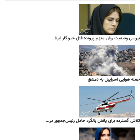
بررسی وضعیت روان متهم پرونده قتل خبرنگار ایرنا
حمله هوایی اسراییل به دمشق
تلاش گسترده برای یافتن بالگرد حامل رئیس‌جمهور در...