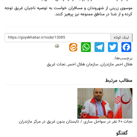
موسوی زرینی از شهروندان و مسافران خواست به توصیه ناجیان غریق توجه
کرده و از شنا در مناطق ممنوعه نیز پرهیز کنند.
لینک کوتاه
WhatsApp
Telegram
Twitter
Facebook
برچسب‌ها:
هلال احمر مازندران
,
سازمان هلال احمر
,
نجات غریق
مطالب مرتبط
نجات ۶۰ نفر در سواحل ساری / تابستان بدون غریق در مرکز مازندران
گفتگو