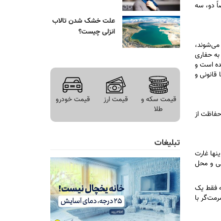
اً دو، سه
علت خشک شدن تالاب
انزلی چیست؟
 می‌شوند،
 به حفاری
ده است و
قانونی و
قیمت سکه و
قیمت ارز
قیمت خودرو
طلا
 برخی از این محوطه‌ها بالای ۳۰۰ هکتار هستند. حفاظت از
تبلیغات
نها غارت
لی و محل
که فقط یک
مت‌گر با