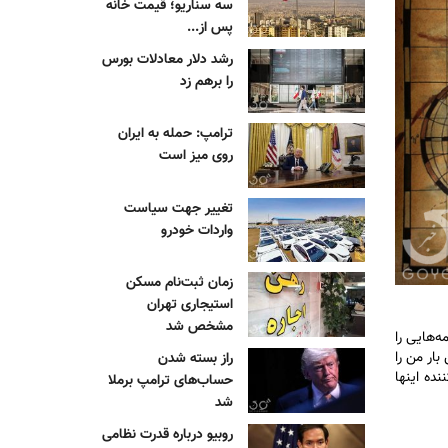
سه سناریو؛ قیمت خانه
پس از...
رشد دلار معادلات بورس
را برهم زد
ترامپ: حمله به ایران
روی میز است
تغییر جهت سیاست
واردات خودرو
زمان ثبت‌نام مسکن
استیجاری تهران
مشخص شد
حتی پایان‌نامه‌هایی را
بار من را
راز بسته شدن
ده اینها
حساب‌های ترامپ برملا
شد
روبیو درباره قدرت نظامی