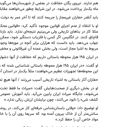
هم ندارند. نیروی یگان حفاظت در بعضی از شهرستان‌ها می‌گویند 
ماه یک‌بار پرداخت می‌شود. در این شرایط چطور می‌خواهند مقابل
باید آنقدر حفاران غیرمجاز را جریمه کنند که تا آخر عمر به دولت 
او با انتقاد از عدم اجرای قوانین موجود تأکید کرد: «قوانین م
مثلا کار در بنا‌های تاریخی ولی می‌بینیم نتیجه‌ای ندارد. باید 
قاچاق کنند. در انگلیس اگر کسی با فلزیاب دستگیر شود، ممکن 
جواب می‌دهد. باید دانست که هزاران برابر آنچه در موزه‌ها وج
مربوط به اشیا مجاز است، ولی بخش عمده آن غیرقانونی و مخفیا
در ایران ۱۹۵ هزار محوطه باستانی داریم که حفاظت از آنها دشوار است
این محوطه‌ها تجهیزات عظیم می‌خواهند؛ مثلاً یک‌بار در استان آ
حفاران آثار باستانی به اشیاء تاریخی آسیب می‌زنند / آنها هیچ 
او در بخش دیگری از صحبت‌هایش گفت: «میراث ما فقط تخت ج
می‌شوند، جایگاه میراث ایران پایین می‌آید. باید آموزش عمو
کشف شیء را نابود می‌کنند، چون برایشان ارزش ریالی ندارد.»
او توضیح داد: «وقتی باستان‌شناس حرفه‌ای کار می‌کند، در روشن
سانتی‌متر آن از خاک بیرون آمده بود که سریعا روی آن را با خ
مواد خاص آن را حفظ کرد.»