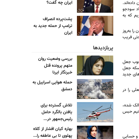
ایران چه گفت؟
داده‌اند.
اد سودجو
یم که به
پشت‌پرده انصراف
ترامپ از حمله جدید به
را به‌روز
ایران
احتی فریب
پربازدیدها
بررسی وضعیت روان
 خوب جعل
متهم پرونده قتل
 سکه جعل
خبرنگار ایرنا
های جدید
حمله هوایی اسراییل به
دمشق
لی را در
الک شده،
تلاش گسترده برای
سال و نیم حبس
یافتن بالگرد حامل
رئیس‌جمهور در...
بهاره کیان افشار از کلاه
پهلوی تا بی عاطفه را...
 و حسابی