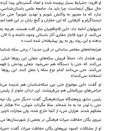
او افزود: «شرایط بسیار پیچیده شده و ابعاد گسترده‌ای پیدا کرده ا
حال سؤال اینجاست: چرا باید ما، جامعه علمی باستان‌شناسی، رو
ندارد که ما مجبور به واکنش شویم و تهدید شویم؟ حتی حراست
اینستاگرام و کار‌هایی که این حفاران و گنج یابان در این فضا ان
ده‌پهلوان ادامه داد: «این قاچاقچیان مثل آفت هستند. هرچه به آ
می‌کنند. از دوره قاجار حفاری آثار باستانی وجود داشته و تا الان
بدهند و این روند روز به روز پیشرفته‌تر شده است.»
ضرابخانه‌های معاصر ساسانی در قرن جدید! / برخی سکه شنا
وی هشدار داد: «مثلاً فروش سکه‌های جعلی این روز‌ها خیلی 
می‌کنند که حتی با دستگاه هم نمی‌شود جعلی بودنش را فهمی
می‌کنند. حتی می‌دانند کدام نوع سکه را جعل کنند. این روز‌ه
استفاده نمی‌کنند!»
او گفت: «این موضوع حتی بین سکه‌شناسان هم شنیده می‌شود
حراجی‌های بین‌المللی هم می‌فروشند. این دزدان جلوتر از پلیس ح
رئیس سابق پژوهشگاه میراث‌فرهنگی گفت: «دیگر حتی یک تپه با
حتی با لودر ج
محکوم شدند. هزاران شیء از آنجا خارج شده، ولی مجازات ناچیز
نیروی یگان حفاظت میراث فرهنگی در بعضی از شهرستان‌ها می‌گوی
او از مشکلات کمبود نیرو‌های یگان حفاظت میراث گفت: «میر