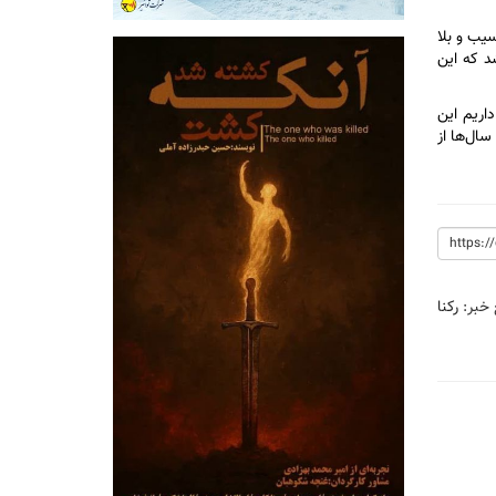
سیب و بلا
د که این
داریم این
سال‌ها از
 خبر:
رکنا