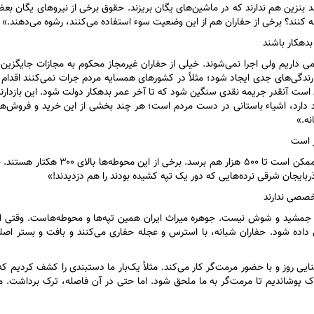
بنزین هم ندارند که در ماشین‌های یگان بریزند. حقوق برخی از نیرو‌های یگان بعض
ه کنند؟ برخی از حفاران هم از این وضعیت سوء استفاده می‌کنند، رشوه می‌دهند.»
بدهکار باشند
حکمی داریم ولی اجرا نمی‌شوند. خیلی از حفاران غیرمجاز محکوم به مجازات جایگزین
بازدارندگی‌های جدی ایجاد شود؛ مثلاً در کشور‌های همسایه مردم جرات نمی‌کنند اقدام
است آنقدر جریمه نقدی سنگین شود که تا آخر عمر بدهکار دولت شود. این بازدارن
ود دارد، اشیاء باستانی در دست مردم است؛ هر چند بخشی از این خرید و فروش‌ها 
نه.»
او گفت: «در ایران ۱۹۵ هزار محوطه باستانی شناسایی شده که ممکن است تا ۵۰۰ هزار هم برسد.
ذربایجان شرقی نرده‌هایی که دور یک تپه کشیده بودند را هم دزدیدند!»
تخصصی ندارند
مشید و شوش نیست. جوهره میراث ایران همین تپه‌ها و محوطه‌هاست. وقتی ای
می داده شود. حفاران شبانه، با استرس و عجله حفاری می‌کنند و بافت و بستر اص
ایی روز و با حضور مرمت‌گر کار می‌کند. مثلاً یک‌بار ما دستبندی را کشف کردیم 
اک پوشاندیم تا مرمت‌گر به ما ملحق شود. اما حتی در آن فاصله، ترک برداشت. مر