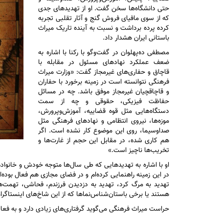
حتی دانشگاه‌ها سخن گفت. او از تهدید‌های جدی
که از سوی مافیای فروش گنج و آثار تقلبی تجربه
کرده پرده برداشت و نسبت به آینده تاریک میراث
باستانی ایران هشدار داد.
مصطفی ده‌پهلوان در گفت‌و‌گو با رکنا با اشاره به
ضعف عملکرد نهاد‌های مسئول در مقابله با
قاچاق و حفاری‌های غیرمجاز گفت: «وزارت میراث
فرهنگی نتوانسته است در زمینه برخورد با حفاران
و قاچاقچیان غیرمجاز موفق باشد. چه در مسائل
حفاظت فیزیکی، حقوقی و چه از سمت
دستگاه‌هایی مثل قوه قضاییه، آموزش‌وپرورش،
موزه‌ها، نیروی انتظامی و نهاد‌های فرهنگی مثل
صداوسیما، روی این موضوع کار نشده است. اگر
هم کاری شده، در مقابل این حجم از غارت‌ها و
تخریب‌ها ناچیز است.»
در این زمینه راهنمایی کرده‌ام و در فضای مجازی هم فعال بوده‌
تهدید به مرگ کرد، تهدید به دزدیدن فرزندم، فحاشی، تهمت‌های 
هستند یا برخی باستان‌شناس‌نما‌ها که از این شاخ‌های اینستاگرام
حراست میراث فرهنگی می‌گوید گرفتاری‌های زیادی دارد و به فعالی