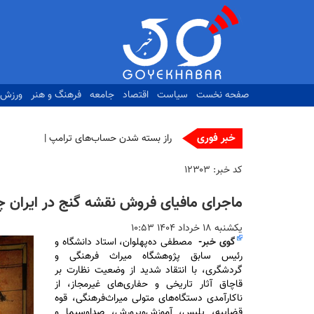
رفتن
به
محتوای
اصلی
صفحه نخست
سیاست
اقتصاد
جامعه
فرهنگ و هنر
ورزش
خبر فوری
راز بسته شدن حساب‌های ترامپ برملا شد
کد خبر:
۱۲۳۰۳
ماجرای مافیای فروش نقشه گنج در ایران چ
يكشنبه ۱۸ خرداد ۱۴۰۴ ۱۰:۵۳
گوی خبر
-
مصطفی ده‌پهلوان، استاد دانشگاه و
رئیس سابق پژوهشگاه میراث فرهنگی و
گردشگری، با انتقاد شدید از وضعیت نظارت بر
قاچاق آثار تاریخی و حفاری‌های غیرمجاز، از
ناکارآمدی دستگاه‌های متولی میراث‌فرهنگی، قوه
قضاییه، پلیس، آموزش‌وپرورش، صداوسیما و