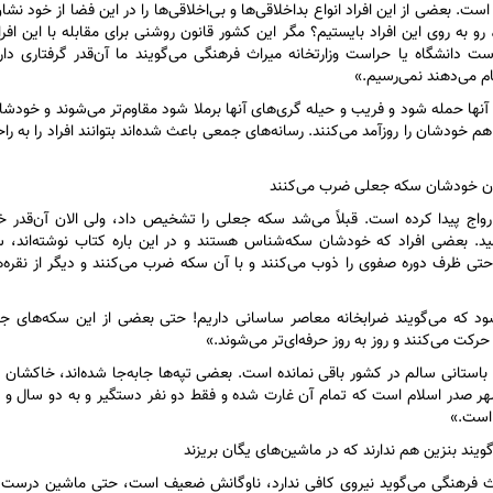
ست. بعضی از این افراد انواع بداخلاقی‌ها و بی‌اخلاقی‌ها را در این فضا از خود نشان 
 به روی این افراد بایستیم؟ مگر این کشور قانون روشنی برای مقابله با این افر
 دانشگاه یا حراست وزارتخانه میراث فرهنگی می‌گویند ما آن‌قدر گرفتاری دار
جام می‌دهند نمی‌رسیم.»
نها حمله شود و فریب و حیله گری‌های آنها برملا شود مقاوم‌تر می‌شوند و خودشان 
 هم خودشان را روزآمد می‌کنند. رسانه‌های جمعی باعث شده‌اند بتوانند افراد را به ر
سان خودشان سکه جعلی ضرب می‌کنند
رواج پیدا کرده است. قبلاً می‌شد سکه جعلی را تشخیص داد، ولی الان آن‌قدر
د. بعضی افراد که خودشان سکه‌شناس هستند و در این باره کتاب نوشته‌اند،
ا حتی ظرف دوره صفوی را ذوب می‌کنند و با آن سکه ضرب می‌کنند و دیگر از نقره‌
 که می‌گویند ضرابخانه معاصر ساسانی داریم! حتی بعضی از این سکه‌های جع
رکت می‌کنند و روز به روز حرفه‌ای‌تر می‌شوند.»
ستانی سالم در کشور باقی نمانده است. بعضی تپه‌ها جابه‌جا شده‌اند، خاکشان 
ا به جا شده‌اند. مثلا مگرنات شوش، ۲۰۰ هکتار شهر صدر اسلام است که تمام آن غارت شده و فقط دو نفر دستگیر و به دو 
 است.»
ند بنزین هم ندارند که در ماشین‌های یگان بریزند
اث فرهنگی می‌گوید نیروی کافی ندارد، ناوگانش ضعیف است، حتی ماشین درست