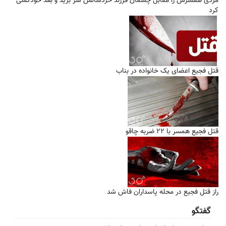
مردی همسرش را مقابل چشمان فرزند خردسالش سر برید و بعد خودکشی
کرد
قتل فجیع اعضای یک خانواده در بناب
قتل فجیع همسر با ۲۲ ضربه چاقو
راز قتل فجیع در محله پاسداران فاش شد
گفتگو