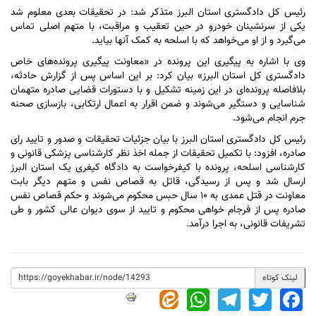
رئیس کل دادگستری استان البرز متذکر شد: در تحقیقات بعدی معلوم شد
یکی از سرنشینان خودرو در حین تعقیب و مراقبت، با متهم اصلی تماس
می‌گیرد و از او می‌خواهد که با اسلحه به کمک آنها بیاید.
‌وی با اشاره به پیگیری این پرونده در «معاونت پیگیری پرونده‌های خاص
دادگستری کل استان البرز» بیان کرد: بر این اساس پس از گزارش حادثه،
بلافاصله پرونده‌ای در این زمینه تشکیل و با دستورات قضایی صادره متهمان
شناسایی و دستگیر می‌شوند و ضمن اقرار به اعمال ارتکابی، بازسازی صحنه
جرم انجام می‌شود.
رئیس کل دادگستری استان البرز با بیان جزئیات تحقیقات و صدور و تایید رای
صادره، افزود: با تکمیل تحقیقات از جمله اخذ نظر کارشناسی پزشکی قانونی و
کارشناسی اسلحه، پرونده با کیفرخواست به دادگاه کیفری یک استان البرز
ارسال شد و پس از رسیدگی، قاتل به قصاص نفس و متهم دیگر بابت
معاونت در قتل عمدی به ۱۰ سال حبس محکوم می‌شوند و حکم قصاص نفس
صادره پس از فرجام خواهی محکوم و تایید از سوی دیوان عالی کشور و طی
تشریفات قانونی، به اجرا درآمد.
لینک کوتاه
WhatsApp
Telegram
Twitter
Facebook