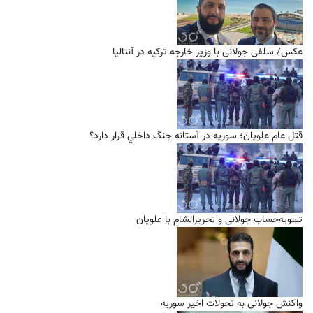
عکس/ سلفی جولانی با وزیر خارجه ترکیه در آنتالیا
قتل عام علويان؛ سوريه در آستانه جنگ داخلي قرار دارد؟
تسویه‌حساب جولانی و تحریرالشام با علویان
واکنش جولانی به تحولات اخیر سوریه