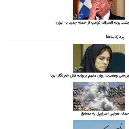
پشت‌پرده انصراف ترامپ از حمله جدید به ایران
پربازدیدها
بررسی وضعیت روان متهم پرونده قتل خبرنگار ایرنا
حمله هوایی اسراییل به دمشق