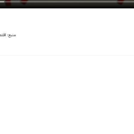
منبع:
اقتص