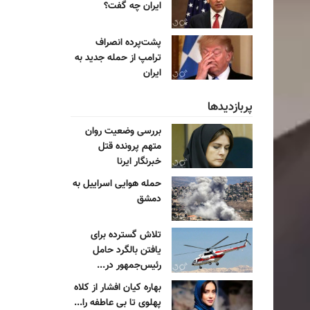
ایران چه گفت؟
پشت‌پرده انصراف
ترامپ از حمله جدید به
ایران
پربازدیدها
بررسی وضعیت روان
متهم پرونده قتل
خبرنگار ایرنا
حمله هوایی اسراییل به
دمشق
تلاش گسترده برای
یافتن بالگرد حامل
رئیس‌جمهور در...
بهاره کیان افشار از کلاه
پهلوی تا بی عاطفه را...