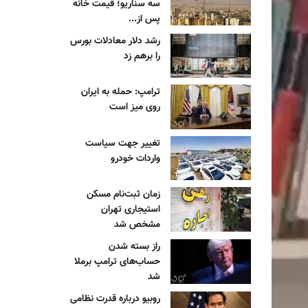
سه سناریو؛ قیمت خانه
پس از...
رشد دلار معادلات بورس
را برهم زد
ترامپ: حمله به ایران
روی میز است
تغییر جهت سیاست
واردات خودرو
زمان ثبت‌نام مسکن
استیجاری تهران
مشخص شد
راز بسته شدن
حساب‌های ترامپ برملا
شد
روبیو درباره قدرت نظامی