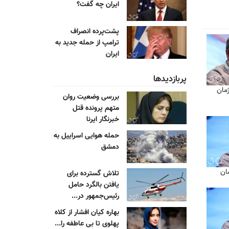
ایران چه گفت؟
پشت‌پرده انصراف
ترامپ از حمله جدید به
ایران
پربازدیدها
مان
بررسی وضعیت روان
متهم پرونده قتل
خبرنگار ایرنا
حمله هوایی اسراییل به
دمشق
مان
تلاش گسترده برای
یافتن بالگرد حامل
رئیس‌جمهور در...
بهاره کیان افشار از کلاه
پهلوی تا بی عاطفه را...