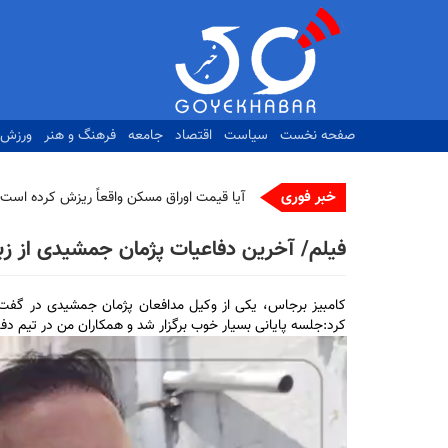
رفتن
به
محتوای
اصلی
صفحه نخست
سیاست
اقتصاد
جامعه
فرهنگ و هنر
ورزش
خبر فوری
ت_
فیلم/ آخرین دفاعیات پژمان جمشیدی از ز
کامبیز برجاس، یکی از وکیل مدافعان پژمان جمشیدی در گفت‌
کرد:جلسه پایانی بسیار خوب برگزار شد و همکاران من در تیم دفاع