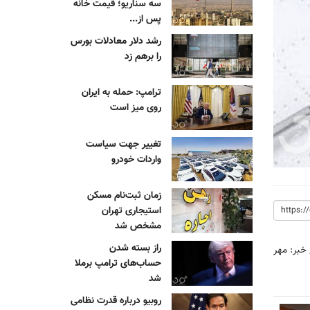
سه سناریو؛ قیمت خانه
پس از...
رشد دلار معادلات بورس
را برهم زد
ترامپ: حمله به ایران
روی میز است
تغییر جهت سیاست
واردات خودرو
زمان ثبت‌نام مسکن
استیجاری تهران
مشخص شد
راز بسته شدن
 خبر:
مهر
حساب‌های ترامپ برملا
شد
روبیو درباره قدرت نظامی