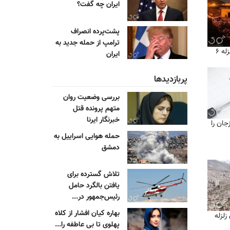
ایران چه گفت؟
پشت‌پرده انصراف
ترامپ از حمله جدید به
جدیدترین آمار قربانیان زلزله ۶
ایران
پربازدیدها
بررسی وضعیت روان
متهم پرونده قتل
خبرنگار ایرنا
 برازجان را
حمله هوایی اسراییل به
دمشق
تلاش گسترده برای
یافتن بالگرد حامل
رئیس‌جمهور در...
بهاره کیان افشار از کلاه
لزله
پهلوی تا بی عاطفه را...