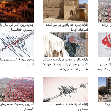
 لرزاند
زلزله زواره چه بلایی بر سر قلعه
امیرآباد آورد؟
ریشتری افغانستان
از
زلزله زنان را دوبار می‏‌کشد؛ مسائلی
زمين لرزه ۴.۶ ريشترى
نی‌ها در
که زنان پس از زلزله و دیگر حوادث
لرزاند
زلزله‌ای بزرگ/ تهران حتی ۵۰ درصد
طبیعی تجربه می‏‌کنند
ان؟!
زلزله نسبتا شدید کاشمر با ۱۱
آخرین وضعیت مصدومان ز
مصدوم
گرمسار