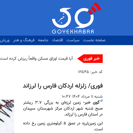
رفتن
به
محتوای
اصلی
صفحه نخست
سیاست
اقتصاد
جامعه
فرهنگ و هنر
ورزش
خبر فوری
آیا قیمت اوراق مسکن واقعاً ریزش کرده است؟
کد خبر:
۱۲۵۴۵
فوری/ زلزله اردکان فارس را لرزاند
شنبه ۱۱ مرداد ۱۴۰۴ ۱۰:۴۷
گوی خبر
-
زمین لرزه‌ای به بزرگی ۳.۷ ریشتر
صبح شنبه شهر اردکان مرکز شهرستان سپیدان
در استان فارس را لرزاند.
این زمین‌لرزه در عمق ۵ کیلومتری زمین رخ داده
است.