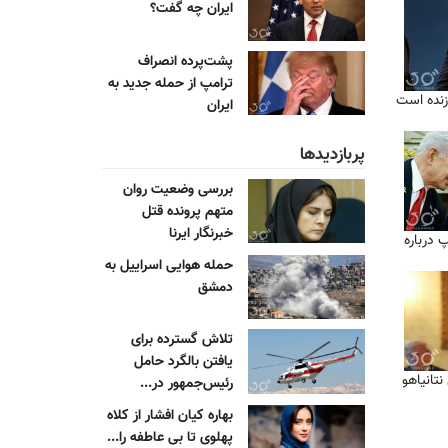
ایران چه گفت؟
پشت‌پرده انصراف
ترامپ از حمله جدید به
 زنده است
ایران
پربازدیدها
بررسی وضعیت روان
متهم پرونده قتل
خبرنگار ایرنا
پ درباره
حمله هوایی اسراییل به
دمشق
تلاش گسترده برای
یافتن بالگرد حامل
تانیاهو
رئیس‌جمهور در...
بهاره کیان افشار از کلاه
پهلوی تا بی عاطفه را...