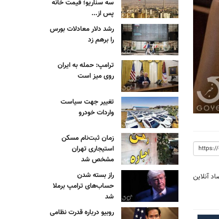
سه سناریو؛ قیمت خانه
پس از...
رشد دلار معادلات بورس
را برهم زد
ترامپ: حمله به ایران
روی میز است
تغییر جهت سیاست
واردات خودرو
زمان ثبت‌نام مسکن
استیجاری تهران
مشخص شد
راز بسته شدن
اد آنلاین
حساب‌های ترامپ برملا
شد
روبیو درباره قدرت نظامی