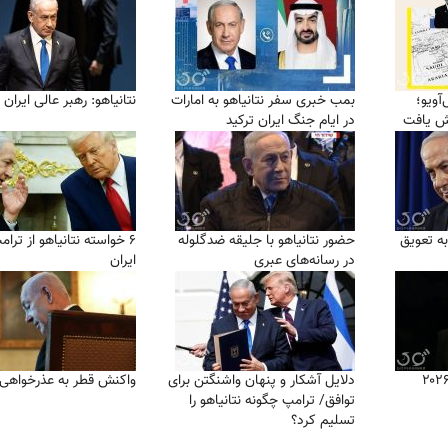
‌آویو؛
بمب خبری سفر نتانیاهو به امارات
نتانیاهو: رهبر عالی ایران
یش یافت
در ایام جنگ ایران ترکید
به تعویق
حضور نتانیاهو با جلیقه ضدگلوله
۶ خواسته نتانیاهو از ترام
در رسانه‌های عبری
ایران
انیاهو نامزد انتخابات ۲۰۲۶
دلایل آشکار و پنهان واشنگتن برای
واکنش قطر به عذرخواهی ن
توافق/ ترامپ چگونه نتانیاهو را
تسلیم کرد؟