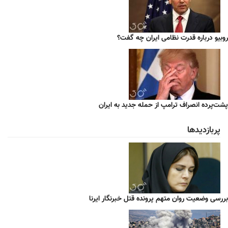
روبیو درباره قدرت نظامی ایران چه گفت؟
پشت‌پرده انصراف ترامپ از حمله جدید به ایران
پربازدیدها
بررسی وضعیت روان متهم پرونده قتل خبرنگار ایرنا