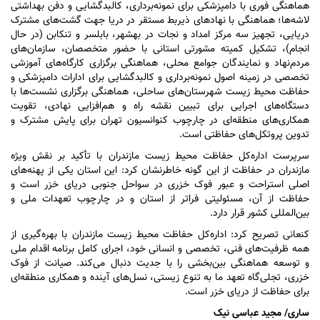
هماهنگی فوری با دامپزشکی برای نمونه‌برداری، کالبدگشایی و دفن بهداشتی
لاشه‌ها؛ هماهنگی با نهاد‌های ذیربط مستقر در دریا جهت گشت‌های مشترک
دریایی، تجهیز سه مرکز امداد و نجات در بهشهر، بابلسر و تنکابن (در حال
انجام)، تشکیل کمیته مشورتی استانی با حضور متخصصان، سازمان‌های
مردم‌نهاد و نمایندگان جوامع محلی، هماهنگی برگزاری کارگاه‌های آموزشی
تخصصی در زمینه اصول نمونه‌برداری و کالبدگشایی برای ادارات دامپزشکی و
حفاظت محیط زیست شهرستان‌های ساحلی، هماهنگی برگزاری نشست‌ها با
دستگاه‌های اجرایی برای تبیین نقشه راه و هم‌افزایی نهادی، تقویت
همکاری‌های منطقه‌ای در چارچوب کنوانسیون تهران برای پایش مشترک و
تدوین پروتکل‌های حفاظتی است.
سرپرست اداره‌کل حفاظت محیط زیست مازندران با تأکید بر نقش ویژه
مازندران در حفاظت از این گونه خاطرنشان کرد: این استان یکی از پهنه‌های
اصلی استراحت و عبور فوک خزری در سواحل جنوبی دریای خزر است و
حفاظت از آن، مسئولیتی فراتر از استان و در چارچوب تعهدات ملی و
بین‌المللی کشور قرار دارد.
کنعانی تصریح کرد: اداره‌کل حفاظت محیط زیست مازندران با بهره‌گیری از
همه ظرفیت‌های فنی، تخصصی و انسانی خود، اجرای کامل برنامه اقدام ملی
و توسعه هماهنگی بین‌بخشی را با جدیت دنبال می‌کند. صیانت از فوک
خزری، تجلی‌گاه تعهد ما به تنوع زیستی، نسل‌های آینده و همکاری منطقه‌ای
برای حفاظت از دریای خزر است.
ساری/ مجید عباسی نیک