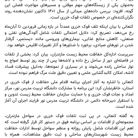
به‌عنوان یکی از زیستگاه‌های مهم موقتی و مسیر‌های مهاجرت فصلی این
گونه، افزود: بررسی داده‌های میدانی از سال ۱۴۰۱ تاکنون نشان‌دهنده روند
نگران‌کننده‌ای در خصوص تلفات فوک خزری است.
کنعانی با بیان اینکه تلف فوک خزری عمدتاً در بازه زمانی فروردین تا آبان‌ماه
رخ می‌دهد، تصریح کرد: دلایل احتمالی تلفات شامل آلودگی‌های نفتی و
صنعتی، کاهش منابع غذایی، بیماری‌های ویروسی مانند دیستمپر، گرفتار
شدن در تور‌های صیادی، برخورد با شناور‌ها و آثار تغییرات اقلیمی خواهد بود.
سرپرست اداره‌کل حفاظت محیط زیست مازندران، بیان کرد: بخشی از تلفات
در فاصله‌ای دور از ساحل رخ داده و لاشه‌ها پس از چند روز توسط امواج به
نوار ساحلی رانده می‌شوند و در بسیاری از نمونه‌ها، به‌دلیل پیشرفت فساد
لاشه، امکان کالبدگشایی علمی و تعیین دقیق علت مرگ فراهم نبوده است.
کنعانی با اشاره به آغاز اجرای برنامه اقدام ملی حفاظت از فوک خزری در
استان، خاطرنشان کرد: این برنامه با مشارکت دانشگاه تربیت مدرس نور، مرکز
امداد و نجات فوک خزری و با حمایت سازمان حفاظت محیط زیست تدوین و
با استقرار دبیرخانه دائمی در دانشگاه تربیت مدرس نور فرایند اجرای آن آغاز
شده است.
به گفته کنعانی، در پی ثبت تلفات فوک خزری در سواحل مازندران،
مجموعه‌ای از اقدامات بر اساس برنامه فوق در دستور کار قرار گرفته است که
اهم این اقدامات شامل پایش روزانه و منظم سواحل توسط ادارات حفاظت
محیط زیست شهرستان‌های ساحلی و ثبت دقیق مشاهدات، همراه با