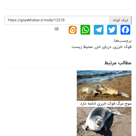
لینک کوتاه
WhatsApp
Telegram
Twitter
Facebook
برچسب‌ها:
فوک خزری
,
دریای خزر
,
محیط زیست
مطالب مرتبط
موج مرگ فوک‌ خزری ادامه دارد