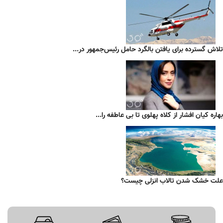
تلاش گسترده برای یافتن بالگرد حامل رئیس‌جمهور در...
بهاره کیان افشار از کلاه پهلوی تا بی عاطفه را...
علت خشک شدن تالاب انزلی چیست؟