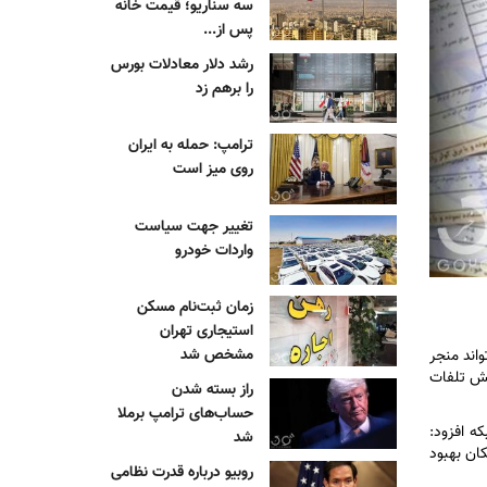
سه سناریو؛ قیمت خانه
پس از...
رشد دلار معادلات بورس
را برهم زد
ترامپ: حمله به ایران
روی میز است
تغییر جهت سیاست
واردات خودرو
زمان ثبت‌نام مسکن
استیجاری تهران
مشخص شد
واند منجر
هش تلفات
راز بسته شدن
حساب‌های ترامپ برملا
که افزود:
شد
ان بهبود
روبیو درباره قدرت نظامی