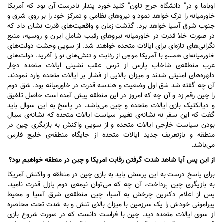
اوباما و در" دانشگاه جرج تاون" کلید خورد پندار نادرست آن بود که آمریکا
خاورمیانه را ترک خواهد نمود و نیرو‌های نظامی و تمرکز خود را بر روی شرق و
جنوب شرق آسیا خواهد برد. گذشت زمان و واقعیت‌های قدرت نشان داد که
در صورت خلا قدرت در خاورمیانه نیرو‌های رقیب شامل ایران و روسیه، منبع
نگرانی‌های تازه‌ای برای ایالات متحده خواهند شد. از سویی وحشت دولت‌های
خاورمیانه‌ای همسو با آمریکا موجی از رقابت و تنش‌های نو را آفرید. دولت‌های
عرب منطقه‌ی شاخاب پارس از ترس عقب نشینی ایالات متحده دچار
دلهره‌های امنیتی شدند و میزان بالایی از فشار بر ایالات متحده وارد نمودند.
آن چه گفته شد شق اول وضعیت و هندسه قدرت در خاورمیانه بود. شق دوم
را چین رقم زد و آن چه که امروز در این منطقه پیش آمده است حاصل تلفیق
و دیالکتیک بازی ایالات متحده و چین می‌باشد. در پاسخ به این سوال باید
گفت که این سفر نه نشانه‌ی تغییر سیاست ایالات متحده که نشانه‌ی سیال
بودن سیاست خارجی ایالات متحده و از سویی واکنش به بازیگری چین در
منطقه و بازتعریف جدید ایالات متحده از جایگاه منطقه‌ی خلیج فارس
می‌باشد.
از این پس آیا شاهد شدت گرفتن رقابت امریکا و چین در منطقه خواهیم بود؟
برای پاسخ درست به این پرسش باید به بازی چین در منطقه و واکنش آمریکا
به بازیگری چین پرداخت، آن چه که می‌توان نیمه‌ی دوم پازل قدرت نامید.
پس از اعلام دکترین چرخش به آسیا، چین منطقه‌ی شرق آسیا و محیط
پیرامونی خودش را یک سرزمین با میزان بالای تنش و به شدت تحت محاصره
از سوی ایالات متحده دید. چین با فراست دانست که در صورت شروع بازی