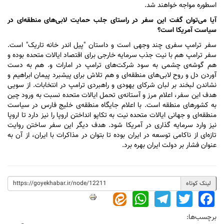
اسطوره مواجه خواهند شد.
آیا می‌توان گفت این سفر در راستای جلب حمایت لابی‌های منطقه‌ای در
سیاست آمریکا است؟
سفر ترامپ سفری چند وجهی است و داستان "پیل اندر خانه تاریک" است.
سفر ترامپ هم با نیت جذب سرمایه خارجی برای اقتصاد ایالات متحده بوده و
هم گوشه‌ی چشمی به سود شرکت‌های ترامپ در امارات و. هم به دست
آوردن دل و روح لابی‌های منطقه‌ای و هم تلاش برای پیشبرد پیمان ابراهیم و
نشاندن لبخند بر لبان شرکای یهودی و راهبردی ترامپ در انتخابات. از سویی
هدف این سفر، اعلام مرز و آستانه‌ی تحمل ایالات متحده نسبت به ورود چین
به کشور‌های منطقه است. با اعلام جایگاه منطقه‌ی خلیج فارس در سیاست
منطقه‌ای و جهانی ایالات متحده نیت به تکاپو انداختن اروپا را نیز دارد تا اروپا
نیز وارد سرمایه گذاری در آمریکا شود. هدف دیگر این سفر ساختن روایت
تازه‌ای از ناکامی توسعه در ایران بوده تا بتوان در مذاکرات با ایران، از آن به
عنوان فشار بر دولت ایران بهره برد.
لینک کوتاه
WhatsApp
Telegram
Twitter
Facebook
برچسب‌ها: