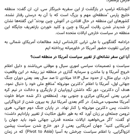
فارس برشمرد.
آنچنانکه ترامپ در بازگشت از این سفربه خبرنگار سی. ان. ان گفت: منطقه
خلیج پارس "منطقه‌ای مهم و بزرگ است که با آن به درستی رفتار نشده.
کشور‌های این منطقه در حال افتادن در آغوش چین بودند" این گفته‌ها نشان
از شدیدتر شدن رقابت آمریکا و چین و کلید خوردن بازتعریف جایگاه این
منطقه در سیاست خارجی ایالات متحده است.
درادامه گفتگویی با علی ترابی کارشناس ارشد مطالعات آمریکای شمالی به
چرایی تقویت حضور آمریکا در خاورمیانه پرداخته ایم
آیا این سفر نشانه‌ای از تغییر سیاست آمریکا در منطقه است؟
سیاست و تصمیمات سیاسی اموری سیال و موقتی می‌باشند و دلیل اعلام
خروج آمریکا و یا ماندن و سرمایه گذاری در منطقه نیز ریشه در این واقعیت
دارد. برای مثال، از حدود سال ۱۸۱۴ میلادی تا صد سال بعد یعنی دوران جنگ
جهانی اول، آمریکا با اعلام "دکترین مونروئه "منافع ملی خود را دنبال نمود.
هدف آن دکترین، دور نگه داشتن اروپاییان از بازیگری و دخالت در نیم کره
غربی یعنی آمریکای مرکزی و جنوبی بود. (منطقه‌ی ذکر شده حیاط خلوت
آمریکا محسوب می‌شد). در گام بعدی آمریکا نیاز به بیرون شدن از انزواگرایی
داشت، پس دکترین مونروئه را کنار نهاد. در پایان جنگ دوم جهانی، هری
ترومن جمله‌ای بر زبان آورد که به طور دقیق حکایت از تغییر پارادایم داشت؛
او گفت: "اگر می‌خواهید ایالات متحده قدرتی جهانی شود باید جهان را
آمریکایی کنید" جهان آمریکایی یعنی از دور خارج شدن سیاست پیشین
انزواگرایی. با اعلام سیاست چرخش به آسیا (Pivot to Asia) که در زمان