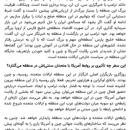
دانلد ترامپ با خبرگزاری سی. ان. ان. پرده برداری شده است. ویتکاف، ظرفیت
بزرگ این منطقه را بسیار بزرگ‌تر از ارزیابی‌های پیشین دانست و گفت شرط
دستیابی آن است که بتوانیم در این منطقه صلح و ثبات را برقرار سازیم. در
ادامه او گفت اگر بشود که مساله‌ی ایران را حل کنیم می‌شود در این بازار
سرمایه گذاری کرد. در آن صورت اقتصاد منطقه‌ی خلیج فارس از اروپا بزرگتر
خواهد بود. خود ترامپ نیز در بازگشت از منطقه به خبرنگار سی. ان. ان گفت:
منطقه خلیج پارس "منطقه‌ای مهم و بزرگ است که با آن به درستی رفتار
نشده. کشور‌های این منطقه در حال افتادن در آغوش چین بودند" این گفته‌ها
نشان از شدیدتر شدن رقابت آمریکا و چین و کلید خوردن بازتعریف جایگاه
این منطقه در سیاست خارجی ایالات متحده است.
این سفر چه تأثیری بر روابط آمریکا با متحدان سنتی‌اش در منطقه می‌گذارد؟
روزگاری بازیگران اصلی اثرگذار در این منطقه ایالات متحده، روسیه، و چین
بودند. باتلاق اوکراین و هزارتوی تحریم، فعلا پای روسیه را از این منطقه بیرون
کشیده شده است. با توجه به فشار دولت ترامپ و ایجاد حساسیت درباره‌ی
حضور فعال چین در این منطقه می‌توان پیش بینی نمود که بخشی از رقابت
جهانی آمریکا- چین در این منطقه خواهد بود. به نظر می‌رسد دوران تازه‌ای از
رابطه‌ی دو سویه میان دولت‌های عرب این منطقه و ایالات متحده شروع شده
و ادامه‌ی رابطه با چین مبتنی بر احتیاط خواهد بود.
رابطه‌ی ایالات متحده و دولت‌های عرب منطقه پایدارتر خواهد شد. چنین به
نظر می‌رسد که ساختار‌های رقابت جهانی چین و آمریکا بازی را به گونه‌ای پیش
خواهد برد که آمریکا برنامه‌ی حل مساله‌ی ایران را به طور جدی‌تر پیش خواهد