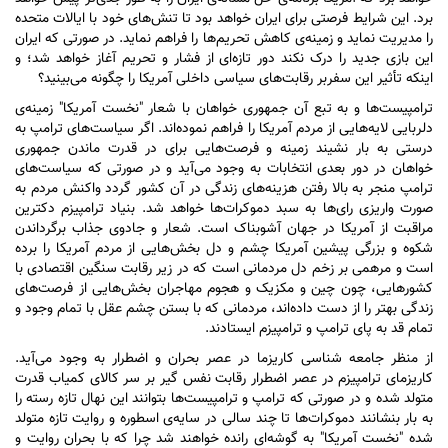
برد. این شرایط فرصتی برای ایران خواهد بود تا تنش‌های خود با ایالات متحده
را مدیریت نماید و زمینه‌ی کاهش تحریم‌ها را فراهم نماید. در صورتی که ایران
این بازی جدید را درک نکند دور تازه‌ای از فشار و تحریم آغاز خواهد شد؛ و
اینکه تأثیر این سفربر رقابت‌های سیاسی داخلی آمریکا را چگونه می‌بینید؟
ترامپیست‌ها و به تبع آن جمهوری خواهان با شعار "نخست آمریکا" زمینه‌ی
دلربایی لایه‌هایی از مردم آمریکا را فراهم نموده‌اند. اگر سیاست‌های ترامپ به
درستی به بار نشیند زمینه و فرصت‌هایی برای در قدرت ماندن جمهوری
خواهان در دور بعدی انتخابات به وجود می‌آید و در صورتی که سیاست‌های
ترامپ منجر به بالا رفتن هزینه‌های زندگی در آن کشور گردد واکنش مردم به
صورت واریزی رای‌ها به سبد دموکرات‌ها خواهد شد. بنیاد ترامپیزم دکترین
مراقبت از آمریکا در جهان آشوبناک است. شعار و جادوی جذاب برگرداندن
شکوه و بزرگی پیشین آمریکا چشم و دل بخش‌هایی از مردم آمریکا را برده
است و مرهمی بر زخم دل مردمانی است که در زیر رقابت سنگین اقتصادی با
کشورهایی، چون چین و مکزیک و هجوم مهاجران بخش‌هایی از فرصت‌های
زندگی بهتر را از دست داده‌اند، مردمانی که با بستن چشم عقل با تمام وجود و
تمام قد به پای ترامپ و ترامپیزم ایستادند.
از منظر جامعه شناسی کاریزما در عصر بحران و اضطرار به وجود می‌آید.
کاریزمای ترامپیزم در عصر اضطرار رقابت نفس گیر بر سر کالای کمیاب قدرت
متولد شده و در صورتی که ترامپ و ترامپیست‌ها بتوانند این نهال تازه رسته را
به بار بنشانند دموکرات‌ها تا چند سالی در سایه‌ی اسطوره و روایت تازه متولد
شده "نخست آمریکا" به گوشه‌ای رانده خواهند شد چرا که با بحران روایت و