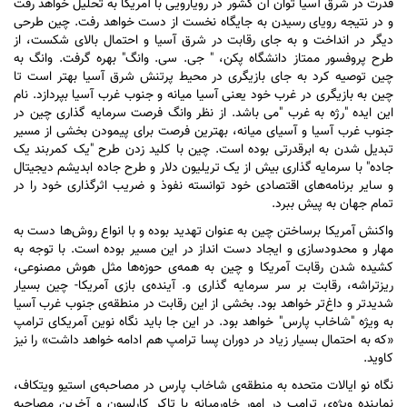
قدرت در شرق آسیا توان آن کشور در رویارویی با آمریکا به تحلیل خواهد رفت
و در نتیجه رویای رسیدن به جایگاه نخست از دست خواهد رفت. چین طرحی
دیگر در انداخت و به جای رقابت در شرق آسیا و احتمال بالای شکست، از
طرح پروفسور ممتاز دانشگاه پکن، " جی. سی. وانگ" بهره گرفت. وانگ به
چین توصیه کرد به جای بازیگری در محیط پرتنش شرق آسیا بهتر است تا
چین به بازیگری در غرب خود یعنی آسیا میانه و جنوب غرب آسیا بپردازد. نام
این ایده "رژه به غرب "می باشد. از نظر وانگ فرصت سرمایه گذاری چین در
جنوب غرب آسیا و آسیای میانه، بهترین فرصت برای پیمودن بخشی از مسیر
تبدیل شدن به ابرقدرتی بوده است. چین با کلید زدن طرح "یک کمربند یک
جاده" با سرمایه گذاری بیش از یک تریلیون دلار و طرح جاده ابدیشم دیجیتال
و سایر برنامه‌های اقتصادی خود توانسته نفوذ و ضریب اثرگذاری خود را در
تمام جهان به پیش ببرد.
واکنش آمریکا برساختن چین به عنوان تهدید بوده و با انواع روش‌ها دست به
مهار و محدودسازی و ایجاد دست انداز در این مسیر بوده است. با توجه به
کشیده شدن رقابت آمریکا و چین به همه‌ی حوزه‌ها مثل هوش مصنوعی،
ریزتراشه، رقابت بر سر سرمایه گذاری و. آینده‌ی بازی آمریکا- چین بسیار
شدیدتر و داغ‌تر خواهد بود. بخشی از این رقابت در منطقه‌ی جنوب غرب آسیا
به ویژه "شاخاب پارس" خواهد بود. در این جا باید نگاه نوین آمریکای ترامپ
«که به احتمال بسیار زیاد در دوران پسا ترامپ هم ادامه خواهد داشت» را نیز
کاوید.
نگاه نو ایالات متحده به منطقه‌ی شاخاب پارس در مصاحبه‌ی استیو ویتکاف،
نماینده ویژه‌ی ترامپ در امور خاورمیانه با تاکر کارلسون و آخرین مصاحبه