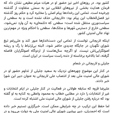
کشور بود. در روز‌های اخیر نیز حضور او در هیات میثم مطیعی نشان داد که
فرمان هدایت بخشی از نیرو‌های انقلابی نیز به سمتی متفاوت از گذشته
چرخیده است. تمامی این رخداد‌ها پیام اصلی را مخابره کرد و حکم روز گذشته
نیز فصل‌الخطاب این پیام بود: «لاریجانی حذف نشده است و به سطحی از
سیاست‌ورزی منتقل شده است؛ سطحی که «ثلمه‌ای» به آن وارد نمی‌شود،
سطحی خارج از دسترس مُهر‌ها و متلک‌ها، سطحی با احکام ویژه در مهم‌ترین
نهاد عالی امنیتی کشور.
اینکه لاریجانی توانست از تمامی این دست‌انداز‌ها عبور کند و علی‌رغم تیغ
شورای نگهبان در جایگاه جدیدی حاضر شود، البته بی‌ارتباط با رگ و ریشه
اصولگرایی‌اش نیست. او اگرچه سال‌هاست از اردوگاه اصولگرایان فاصله
گرفته، اما بالاخره برخاسته از دنده راست سیاست در ایران است.
جلیلی و لاریجانی در شعام
در کنار این موضوع چهره‌های نزدیک به سعید جلیلی از تداوم حضور او در
شورای عالی امنیت ملی بعد از انتصاب علی لاریجانی به عنوان دبیر این شورا
خبر دادند.
علیرضا قزوه که سابقه طولانی در فعالیت در کنار جلیلی در ایام انتخابات و
غیر از انتخابات را دارد در مطلبی خطاب به محمود واعظی به کنایه به او گفته
بود که درباره رفتن جلیلی از شورای عالی امنیت ملی اشتباه کرده است.
اما حفظ این ترکیب در چه شرایطی ممکن است. خبرگزاری تسنیم خبر داده
است که احمدیان، دبیر پیشین شورای عالی امنیت ملی به دولت می‌رود و در