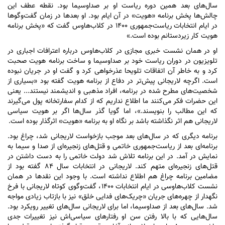
سال‌های بعد همین دوره ریاست او بر صداوسیما بود. نقطه عطف این
چالش‌ها پخش برنامه «هویت» در آن ایام بود. او بعد‌ها در زمان گفت‌و‌گو‌ها
در ایام انتخابات ریاست‌جمهوری ۱۴۰۰ در کلاب‌هاوس گفت که «پخش برنامه
هویت کار زیردستانم بوده است.»
او در همان نشست خبری مجازی در کلاب‌هاوس درباره اعترافات اجباری در
تلویزیون در دوران ریاست خود بر صداوسیما و ساخت برنامه هویت صحبت
کرد و به خاطر آن اتفاقات تلویحا عذرخواهی کرد و گفت او در جریان نبوده
است. اگرچه لاریجانی پیش‌تر در دفاع از برنامه هویت گفته بود «بسیاری از
شخصیت‌های مطرح شده در برنامه، افراد مذهبی و اندیشمند نیستند... یعنی
این حضرات فکر می‌کنند ما اطلاع نداریم که از کدام سفارتخانه پول می‌گیرند
که این مطالب را بنویسند.»، اما گویا گذر سال‌ها اگر بر هویت سیاسی
لاریجانی هم اثر نگذاشته باشد بر نگاه او به برنامه «هویت» اثرگذار بوده است.
برنامه دیگری که در سال‌های بعد موجب بازخواست لاریجانی شد، چراغ بود.
برنامه‌ای بعد از ریاست‌جمهوری خاتمی و قتل‌های زنجیره‌ای از صدا و سیما به
نمایش در آمد. در این برنامه تلاش شد دولت خاتمی را به دست داشتن در
قتل‌های زنجیره‌ای متهم کند. لاریجانی در انتخابات سال ۸۴ گفته بود از
مضامین برنامه چراغ هم اطلاع نداشته است. با وجود این نقد‌ها در همان
نشست کلاب‌هاوسی در ایام انتخابات ۱۴۰۰، گفت‌وگوی کوتاه لاریجانی با فرخ
نگهدار از چهره‌های جریان «چریک‌های فدایی خلق» نیز با بازتاب زیادی مواجه
شد. سال‌های بعد از صداوسیما، اما برای لاریجانی سال‌های تغییر رویکرد بود.
سال‌هایی که با بالا رفتن سن او رفتار‌های سیاسی‌اش نیز تغییرات جدی