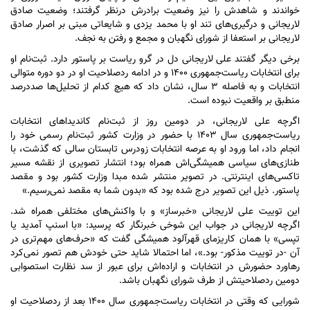
خواندند و شاهدش را نیز وضعیت برادرش درنظر گرفتند؛ وضعیت صادق
لاریجانی و درگیری‌های تند او با محمد یزدی و شایعاتی مبنی بر اصرار صادق
لاریجانی بر استعفا از شورای نگهبان و مجمع و رفتن به نجف.
برخی دیگر گفتند علی لاریجانی دل در گرو ریاست بر پاستور دارد. ثبت‌نام او
برای انتخابات ریاست‌جمهوری ۱۴۰۰ و در ادامه ردصلاحیت او در دو دوره متوالی
انتخابات و به فاصله ۳ سال، نشان داد که هیچ کدام از تحلیل‌ها صددرصد
منطبق بر واقعیت نبوده است.
اگرچه علی لاریجانی، در دومین روز از ثبت‌نام کاندیدا‌های انتخابات
ریاست‌جمهوری سال ۱۴۰۳ با حضور در وزارت کشور ثبت‌نام رسمی خود را
انجام داد، اما ورود او به عرصه انتخابات زودرس تابستان سالی که گذشت، با
طنازی‌های سیاسی همیشگی‌اش همراه بود؛ انتشار تصویری از نقشه مسیر
تاکسی‌های اینترنتی. در تصویر منتشر شده مبدا وزارت کشور بود و مقصد
پاستور. ذیل این تصویر درج شده بود که «بدون شما به مقصد نمی‌رسیم.»
این توییت علی لاریجانی «خبرساز» و با واکنش‌های مختلفی همراه شد.
اگرچه لاریجانی در جواب این شوخی خبرنگار که پرسید: «با اسنپ آمدید یا
تپسی» با همان کاریزمای قهرآلود همیشگی گفت که «حرف‌های مهم‌تری در
آن -در توییت مذکور- بود.»، اما احتمالا شاید حتی خودش هم تصور نمی‌کرد
رهاورد حضورش در انتخابات و اراده‌اش برای عبور از سد نظارت استصوابی
دومین ردصلاحیتش از طرف شورای نگهبان باشد.
شورایی که وقتی در انتخابات ریاست‌جمهوری سال ۱۴۰۰ بعد از ردصلاحیت او