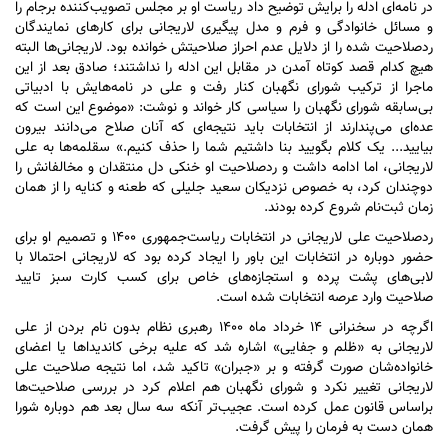
در نامه‌ای ادله را برایش توضیح داد ریاست او بر مجلس تصویب‌کننده برجام را
و مسائل خانوادگی و فرم و مدل پیگیری لاریجانی برای کار‌های نمایندگان
ردصلاحیت شده را از دلایل عدم احراز صلاحیتش خوانده بود. لاریجانی‌ها البته
هیچ کدام قصد کوتاه آمدن در مقابل این ادله را نداشتند؛ صادق بعد از این
ماجرا از ترکیب شورای نگهبان کنار رفت و علی در نامه‌هایش با ادبیاتی
بی‌سابقه شورای نگهبان را سیاسی کار خواند و نوشت: «موضوع این است که
عده‌ای می‌پندارند از انتخابات باید نتیجه‌ای که آنان صلاح می‌دانند بیرون
بیایید... یک کلام بگویید بنا داشتیم شما را حذف کنیم.» سقلمه‌ها به علی
لاریجانی، اما ادامه داشت و ردصلاحیت او خنکی دل منتقدان و مخالفانش را
دوچندان کرد، به خصوص نزدیکان سعید جلیلی که طعنه و کنایه را از همان
زمان ثبت‌نام شروع کرده بودند.
ردصلاحیت علی لاریجانی در انتخابات ریاست‌جمهوری ۱۴۰۰ و تصمیم او برای
حضور دوباره در انتخابات این باور را ایجاد کرده بود که لاریجانی احتمالا با
لابی‌های پشت پرده و استجازه‌های خاص برای کسب کارت سبز تایید
صلاحیت وارد عرصه انتخابات شده است.
اگرچه در سخنرانی ۱۴ خرداد ماه ۱۴۰۰ رهبری نظام بدون نام بردن از علی
لاریجانی به «ظلم و جفایی» اشاره شد که علیه برخی کاندیدا‌ها یا اعضای
خانواده‌شان صورت گرفته و بر «جبران» تاکید شد، اما نتیجه صلاحیت علی
لاریجانی تغییر نکرد و شورای نگهبان هم اعلام کرد در بررسی صلاحیت‌ها
براساس قانون عمل کرده است. عجیب‌تر آنکه سه سال بعد هم دوباره شورا
همان دست به فرمان را پیش گرفت.