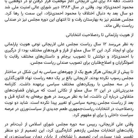
داشت. دهه ۸۰ برای علی لاریجانی آغاز موقعیت قرار گرفتن او در دوقطبی با
محمود احمدی‌نژاد بود. وقتی در سال ۱۳۸۴ دبیر شورای عالی امنیت ملی شد
دو سال بعد به دنبال اختلاف با محمود احمدی‌نژاد، این سمت را رها کرد.
مجلس هشتم نیز به بهارستان رفت و تا انتهای این دوره مجلس نیز در صندلی
ریاست باقی ماند.
از هویت پارلمانی تا ردصلاحیت انتخاباتی
به نظر می‌رسد ۱۲ سال ریاست مجلس علی لاریجانی نوعی هویت پارلمانی
برای او ایجاد کرد. این ۱۲ سال مملو از فراز و فرود‌های مختلف بود؛ از درگیری
با احمدی‌نژاد و دولتش تا تصویب برجام و داستان‌های مختلف رقابت با
اصولگرایان و اصلاح‌طلبان برای تصویب صندلی ریاست مجلس.
تا پیش از لاریجانی هرگز هیچ یک از چهره‌های سیاسی به این شکل در ساختار
مجلس رسوب نکرده بودند. لاریجانی بالغ بر یک دهه ریاست نهاد قانون‌گذاری
را در سه مجلس با رویکرد‌های مختلف سیاسی برعهده داشت. کارنامه
مدیریتی‌اش در این ۱۲ سال مملو از نکاتی است که می‌توان قضاوت‌های
متفاوتی درباره آن داشت، اما به نظر می‌رسد در هیچ برهه‌ای به اندازه قبل و
بعد از ریاست مجلس روحیه سیاسی او تغییر پیدا نکرده است. شاید دو نوبت
ردصلاحیت در انتخابات ریاست‌جمهوری طعم جدیدی از سیاست‌ورزی در عرصه
سیاست داخلی را برای او مفهوم کرد.
وقتی علی لاریجانی، رییس سه دوره مجلس شورای اسلامی از ثبت‌نام در
رقابت‌های انتخابات مجلس یازدهم کناره‌گیری کرد، این تصمیم از دو منظر
تفسیر شد؛ بسیاری این تصمیم را نشانه‌ای از پایان دوران سیاست‌ورزی او