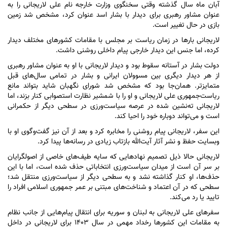
آبان ماه سال گذشته وقتی سخنگوی وزارت خارجه نام علی لاریجانی را به
عنوان مشاور رهبری برای دیدار با بشار اسد عنوان کرد، مشخص شد زمین
بازی در حال تغییر است.
لاریجانی بار‌ها در زمان ریاست بر مجلس با مقامات کشور‌های مختلف دیدار
کرده، اما جنس این دیدار خارجی پیام داخلی روشنی داشت.
دولت بشار در آستانه سقوط بود و دیدار لاریجانی با او به عنوان مشاور رهبری
از هر دیدار دیگری بین مسوولان ایرانی و بشار در تمامی سال‌های قبل
متمایزتر. همان‌جا بود که مشخص شد شورای نگهبان شاید بتواند مانع
ریاست‌جمهوری علی لاریجانی و او را با شمشیر نظارت استصوابی کنار بزند، اما
لاریجانی ته‌نشین شده در عرصه سیاست‌ورزی در سطحی دیگر از حکمرانی
است و می‌تواند دوباره خود را احیا کند.
این سفر، لاریجانی پیام روشنی را مخابره کرد و بعد از آن نیز گفت‌وگوی او با
وبسایت حفظ و نشر آثار آیت‌الله بازتاب زیادی در رسانه‌ها پیدا کرد.
لاریجانی حالا ذیل تصمیم نهاد‌هایی که سایه طیف‌های خاصی از اصولگرایان
بر سر آن است از میدان سیاست‌ورزی انتخاباتی حذف شده است، اما با این
حذف‌ها، او کنار گذاشته نشد و به سطحی دیگر از سیاست‌ورزی منتقل شد؛
سطحی که در آن اعتماد و شناخت‌های مبتنی بر عمر جمهوری اسلامی افراد را
تایید یا رد می‌کند.
سفر‌های علی لاریجانی به لبنان و سوریه برای انتقال پیام‌هایی از جانب نظام
به مقامات این کشور‌ها رخداد مهمی در سال ۱۴۰۳ برای لاریجانی در داخل