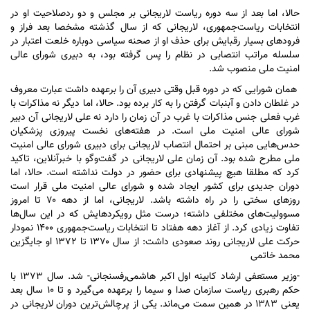
حالا، اما بعد از سه دوره ریاست لاریجانی بر مجلس و دو ردصلاحیت او در
انتخابات ریاست‌جمهوری، لاریجانی که از سال گذشته مشخصا بعد فراز و
فرود‌های بسیار رقبایش برای حذف او از صحنه سیاسی دوباره خلعت اعتبار در
سلسله مراتب انتصابی در نظام را پس گرفته بود، به دبیری شورای عالی
امنیت ملی منصوب شد.
همان شورایی که در دوره قبل وقتی دبیری آن را برعهده داشت عبارت معروف
در غلطان دادن و آبنبات گرفتن را به کار برده بود. حالا، اما دیگر نه مذاکرات با
غرب فعلی جنس مذاکرات با غرب در آن زمان را دارد نه علی لاریجانی آن دبیر
شورای عالی امنیت ملی است. در هفته‌های نخست پیروزی پزشکیان
حدس‌هایی مبنی بر احتمال انتصاب لاریجانی برای دبیری شورای عالی امنیت
ملی مطرح شده بود. آن زمان علی لاریجانی در گفت‌و‌گو با خبرآنلاین، تاکید
کرد که مطلقا هیچ پیشنهادی برای حضور در دولت نداشته است. حالا، اما
دوران جدیدی برای کشور ایجاد شده و شورای عالی امنیت ملی قرار است
روز‌های سختی را در راه داشته باشد. لاریجانی، اما از دهه ۷۰ تا امروز
مسوولیت‌های مختلفی داشته؛ درست مثل رویکردهایش که در این سال‌ها
تفاوت زیادی کرد. از آغاز دهه هفتاد تا انتخابات ریاست‌جمهوری ۱۴۰۰ نمودار
حرکت علی لاریجانی روند صعودی داشت: از سال ۱۳۷۰ تا ۱۳۷۲ او جایگزین
محمد خاتمی
-وزیر مستعفی ارشاد کابینه اول اکبر هاشمی‌رفسنجانی- شد. سال ۱۳۷۳ با
حکم رهبری ریاست سازمان صدا و سیما را بر‌عهده می‌گیرد و تا ۱۰ سال بعد
یعنی ۱۳۸۳ در همین سمت می‌ماند. یکی از پرچالش‌ترین دوران لاریجانی در