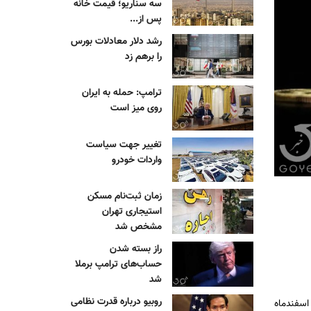
سه سناریو؛ قیمت خانه
پس از...
رشد دلار معادلات بورس
را برهم زد
ترامپ: حمله به ایران
روی میز است
تغییر جهت سیاست
واردات خودرو
زمان ثبت‌نام مسکن
استیجاری تهران
مشخص شد
راز بسته شدن
حساب‌های ترامپ برملا
شد
روبیو درباره قدرت نظامی
اضیان جهت دریافت سکه، به جدول زمانی تحویل سکه توجه داشته باشند. زمان تحویل بدون هزینه انبارداری سکه طلا، در بازه زمانی ۱۴ الی ۲۱ اسفندماه