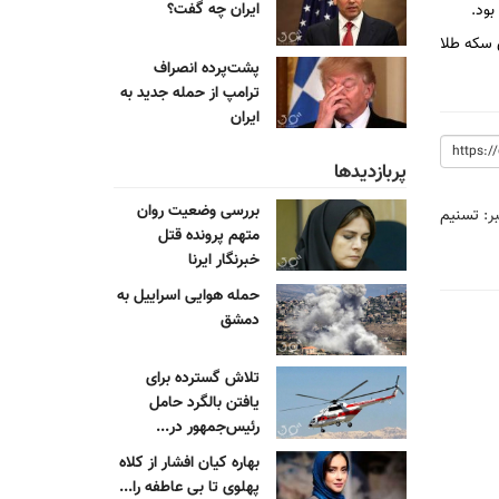
ایران چه گفت؟
رداری سکه طلا
پشت‌پرده انصراف
ترامپ از حمله جدید به
ایران
پربازدیدها
بررسی وضعیت روان
ر:
تسنیم
متهم پرونده قتل
خبرنگار ایرنا
حمله هوایی اسراییل به
دمشق
تلاش گسترده برای
یافتن بالگرد حامل
رئیس‌جمهور در...
بهاره کیان افشار از کلاه
پهلوی تا بی عاطفه را...