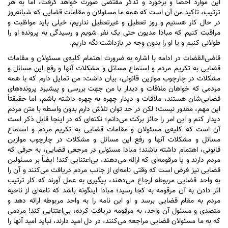
این موارد احصا و برخورد و تذکر مقتضی صورت خواهد گرفت، اما به هر
ترتیب، تاکید من آن است که همه ما مسئولان و مقامات قضایی که شبانه‌روز
در حال کار هستیم و روز تعطیل و غیرتعطیل نداریم، خیلی باید مواظبت و
مراقبت کنیم که مبادا مدیون حتی یک نفر شویم و رسیدگی به پرونده او را
طولانی کنیم و یا او را بدون وجه در بازداشت نگه داریم.
قاضی‌القضات در ادامه با اشاره به ضرورت اهتمام کلیه‌ی مسئولان و مقامات
قضایی به تکریم مردم و استماع مسائل و مشکلات آنها و رفع این مسائل و
مشکلات در چارچوب موازین قانونی، بیان داشت: من تمایل دارم که با همه
مردمی که خواهان ملاقات و دیدار با من جهت بررسی و پیشبرد پرونده‌های
قضایی‌شان هستند، ملاقات و دیدار چهره به چهره داشته باشم، اما حقیقتاً
این مهم، مقدور نیست؛ لکن در حد توان تلاش دارم بدون واسطه با متن مردم
دیدار کنم و این امر را حائز برکت می‌دانم؛ نکته‌ای که در اینجا قابل ذکر است
آن است که کلیه‌ی مسئولان و مقامات قضایی به تکریم مردم و استماع
مسائل و مشکلات آنها و رفع این مسائل و مشکلات در چارچوب موازین
قانونی، اهتمام داشته باشند؛ مبادا مسئولی در مرجعی قضایی، به حرفی که
مردم دارند و یا مرقومه‌ای که ارائه می‌دهند، بی‌اعتنایی کند! ایضاً بر مسئولین
قضایی نیز فرض است که وقتی نامه‌ای از جانب مردم دریافت می‌کنند و آن را
به واحد قضایی مربوطه ارجاع می‌دهند، پیگیری به عمل آورند که کار ترتیب
اثر دادن به آن مرقومه به کجا رسید؛ مبادا اینگونه باشد که نامه‌ای از ناحیه
مردم به مقام قضایی برسد و او این نامه را به واحد مربوطه ارائه دهد و
متصدی و مسئول آن واحد، به مرقومه دریافت کرده، بی‌اعتنایی کند! مردمی
که به ما مسئولان قضایی مراجعه می‌کنند، در دل امید دارند، نباید امید آنها را