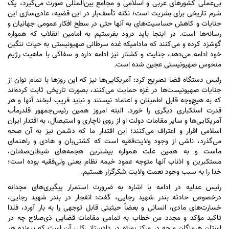
بی‌عملی کشور‌های عربی و اسلامی و مجامع بین‌المللی صورت می‌گیرد، یک
شرم تاریخی برای بشریت است؛ نکته تأسف‌بار در این قضیه، عادی‌سازی این
جنایات و کاهش حساسیت‌های به آنها حتی در سطح افکار عمومی جهانیان و
رسانه‌ها است. در اینجا باید درود بفرستیم به امامین انقلاب که همواره
گوشزد کرده و می‌کنند که مادامیکه غده سرطانی صهیونیستی به حیات ننگین
خود ادامه می‌دهد، جنایت و کشتار نیز ادامه دارد و سفاکی با ماهیت رژیم
منحوس صهیونیستی عجین شده است.
رئیس دستگاه قضا تصریح کرد: آمریکایی‌ها نیز که این روز‌ها با تمام توان از
جنایات صهیونیست‌ها در غزه حمایت می‌کنند، بصورت تاریخی ثابت کرده‌اند
که به هیچ‌وجه قابل اطمینان و اعتماد نیستند و نباید فریب لبخند آنها و هر
قدرت استکباری دیگری را خورد. البته امروز همین رئیس‌جمهور قلدرمأب
آمریکایی‌ها و سایر مقامات دولت او از روی ناچاری و استیصال، به اقتدار ایران
اسلامی اقرار و اعتراف می‌کنند؛ این اقتدار ما که دشمن نیز به آن صحه
می‌گذرد، ناشی از وجود ولایت‌فقیه است که کشتی‌بان و هادی و راهنمای
ماست و به همین علت همواره بیشترین هجمه‌های شیطان‌صفتان،
مستکبرین و اذناب آنها متوجه عمود خیمه نظام یعنی ولی‌فقیه بوده است؛
خدا را به سبب وجود نعمت ولایت شکرگزار هستیم.
رئیس عدلیه در ادامه با اشاره به ضرورت استمرار پیگیری‌های مجدانه
درخصوص حادثه بندر شهید رجایی، گفت: انفجار در بندر شهید رجایی،
خسارت‌های مادی، انسانی و بعضاً حیثیتی قابل توجهی را به بار آورد، فلذا
تاکید مؤکد و مجدد من خطاب به تمامی مقامات قضایی ذی‌صلاح چه در
استان هرمزگان و چه در مرکز بویژه در دادستانی‌کل، آن است که پرونده هر