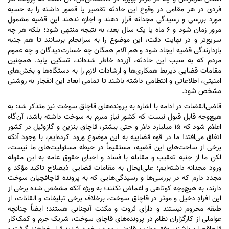
فردی در هر مقامی در وقوع این حادثه تقصیر یا قصور داشته را به حسبه
مورد بررسی و رسیدگی مجدانه قرار دهند و اجازه ندهند این قضیه مشمول
مرور زمان شود و ۶ ماه یا یک سال بعد، به نتیجه منتهی شود؛ بلکه هر چه
سریع‌تر و در نهایت دقت، این موضوع را به سرانجام برسانند تا هم جنبه
بازدارندگی قضیه ایجاد شود و هم آلام همگان چه خسارت‌دیدگان و چه عموم
مردم که به سبب این حادثه، آزرده خاطر شده‌اند، تسکین یابد. همچنین
مقامات قضایی ذیربط همکاری‌ها و ارشادات لازم را به دستگاه‌ها و بخش‌های
امنیتی، اطلاعاتی و انتظامی داشته باشند تا تمامی ابعاد این انفجار به روشنی
مشخص شود.
قاضی‌القضات در ادامه با اشاره به پرونده‌های قاچاق سوخت نیز متذکر شد: به
هیچ‌وجه قابل قبول نیست که کشور نیاز مبرم به سوخت داشته باشد، آن‌گاه
اعلام شود که ۱۵ میلیارد دلار و حتی بیشتر، قاچاق بنزین و گازوئیل در کشور
اتفاق می‌افتد! ما در قوه قضاییه به این موضوع ورود کرده‌ایم، با وجود آنکه
برخی از ساحت‌های این قضیه، مستقیماً در حیطه مسئولیت‌های ما نیست،
لکن ما از جنبه تعقیب و مقابله با فساد و احیای حقوق عامه به این مقوله
ورود مجدانه داشته‌ایم؛ علی‌ایحال به مقامات قضایی ذیصلاح تاکید مؤکد و
مجدد دارم که در بررسی‌ها و رسیدگی‌هایی که به پرونده قاچاقچیان سوخت
دارند، به هیچ‌وجه کوتاهی و اغماض نکنند؛ به ویژه آنکه مشخص شده برخی از
این افرادِ دخیل و موثر در قاچاق سوخت، برخلاف برخی تبلیغات و القائات، از
طبقه محروم نیستند و دارای ثروت و مکنت آنچنانی هستند؛ ایضاً چنانچه
عواملی از کارگزاران نظام در پرونده‌های قاچاق سوخت، شریک جرم و کمک‌کار