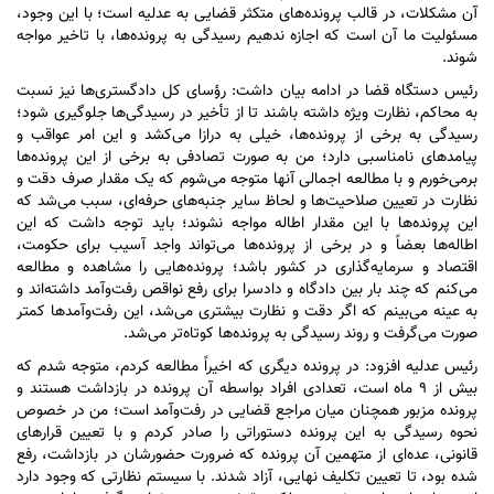
آن مشکلات، در قالب پرونده‌های متکثر قضایی به عدلیه است؛ با این وجود،
مسئولیت ما آن است که اجازه ندهیم رسیدگی به پرونده‌ها، با تاخیر مواجه
شوند.
رئیس دستگاه قضا در ادامه بیان داشت: رؤسای کل دادگستری‌ها نیز نسبت
به محاکم، نظارت ویژه داشته باشند تا از تأخیر در رسیدگی‌ها جلوگیری شود؛
رسیدگی به برخی از پرونده‌ها، خیلی به درازا می‌کشد و این امر عواقب و
پیامد‌های نامناسبی دارد؛ من به صورت تصادفی به برخی از این پرونده‌ها
برمی‌خورم و با مطالعه اجمالی آنها متوجه می‌شوم که یک مقدار صرف دقت و
نظارت در تعیین صلاحیت‌ها و لحاظ سایر جنبه‌های حرفه‌ای، سبب می‌شد که
این پرونده‌ها با این مقدار اطاله مواجه نشوند؛ باید توجه داشت که این
اطاله‌ها بعضاً و در برخی از پرونده‌ها می‌تواند واجد آسیب برای حکومت،
اقتصاد و سرمایه‌گذاری در کشور باشد؛ پرونده‌هایی را مشاهده و مطالعه
می‌کنم که چند بار بین دادگاه و دادسرا برای رفع نواقص رفت‌وآمد داشته‌اند و
به عینه می‌بینم که اگر دقت و نظارت بیشتری می‌شد، این رفت‌وآمد‌ها کمتر
صورت می‌گرفت و روند رسیدگی به پرونده‌ها کوتاه‌تر می‌شد.
رئیس عدلیه افزود: در پرونده دیگری که اخیراً مطالعه کردم، متوجه شدم که
بیش از ۹ ماه است، تعدادی افراد بواسطه آن پرونده در بازداشت هستند و
پرونده مزبور همچنان میان مراجع قضایی در رفت‌وآمد است؛ من در خصوص
نحوه رسیدگی به این پرونده دستوراتی را صادر کردم و با تعیین قرار‌های
قانونی، عده‌ای از متهمین آن پرونده که ضرورت حضورشان در بازداشت، رفع
شده بود، تا تعیین تکلیف نهایی، آزاد شدند. با سیستم نظارتی که وجود دارد