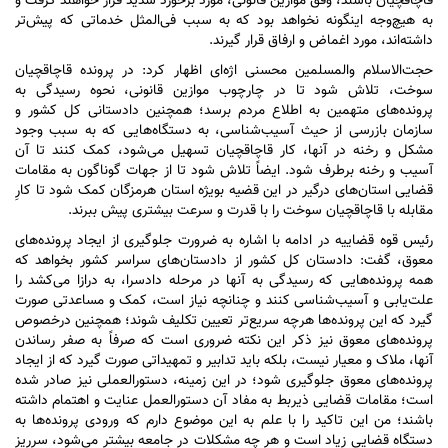
قاچاقچیان باشند، وفق موازین قانونی، مورد برخورد شدید قرار خواهند گرفت و
به هیچ‌وجه اینگونه نخواهد بود که به سبب فی‌المثل خدماتی که پیش‌تر
داشته‌اند، مورد اغماض و ارفاق قرار گیرند.
حجت‌الاسلام والمسلمین محسنی اژه‌ای اظهار کرد: در پرونده قاچاقچیان
سوخت، تلاش شود تا در چارچوب موازین قانونی، نحوه رسیدگی به
پرونده‌های متهمین به اطلاع مردم برسد؛ همچنین دادستانی کل کشور و
سازمان بازرسی از حیث آسیب‌شناسی، به دستگاه‌هایی که به سبب وجود
مشکل و رخنه در آنها، کار قاچاقچیان تسهیل می‌شود، کمک کنند تا آن
آسیب و رخنه برطرف شود. ایضاً تلاش شود تا از جهات گوناگون به مقامات
قضایی استان‌های درگیر در این قضیه بویژه استان هرمزگان کمک شود تا کارِ
مقابله با قاچاقچیان سوخت را با قدرت و سرعت بیشتری پیش ببرند.
رئیس قوه قضاییه در ادامه با اشاره به ضرورت جلوگیری از ایجاد پرونده‌های
معوق، گفت: دادستان کل کشور از دادستان‌های سراسر کشور بخواهد که
همه پرونده‌هایی که رسیدگی به آنها در مرحله دادسرا، به درازا می‌کشد را
علت‌یابی و آسیب‌شناسی کنند و چنانچه نیاز است، کمک و مساعدتی صورت
گیرد که این پرونده‌ها هرچه سریع‌تر تعیین تکلیف شوند؛ همچنین درخصوص
پرونده‌های معوق نیز ذکر این نکته ضروری است که صرفاً به صفر رساندن
آنها، ملاک و معیار نیست، بلکه باید تدابیر و تمهیداتی صورت گیرد که از ایجاد
پرونده‌های معوق جلوگیری شود؛ در این زمینه، دستورالعملی نیز صادر شده
است؛ مقامات قضایی ذیربط به مفاد آن دستورالعمل عنایت و اهتمام داشته
باشند؛ من این تاکید را با علم به این موضوع دارم که ورودی پرونده‌ها به
دستگاه قضایی زیاد است و هر چه مشکلات در جامعه بیشتر می‌شود، سرریز