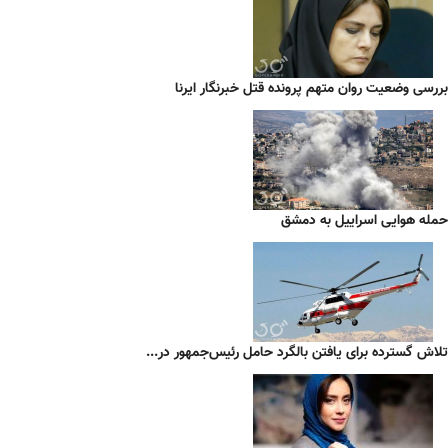
بررسی وضعیت روان متهم پرونده قتل خبرنگار ایرنا
حمله هوایی اسراییل به دمشق
تلاش گسترده برای یافتن بالگرد حامل رئیس‌جمهور در...