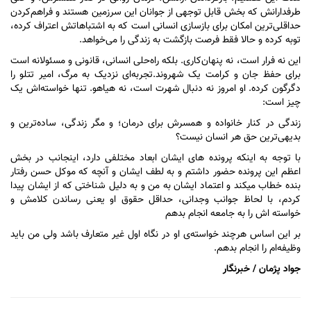
طرفدارانش که بخش قابل توجهى از جوانان این سرزمین هستند و فراهم‌کردن
حداقلی‌ترین امکان برای بازسازی انسانی است که به اشتباهاتش اعتراف کرده،
توبه کرده و حالا فقط فرصت بازگشت به زندگی را می‌خواهد.
این نه فرار است، نه پنهان‌کاری. بلکه راه‌حلی انسانی، قانونی و مسئولانه است
برای حفظ جان و کرامت یک شهروند.تجربه‌ای نزدیک به مرگ، امیر تتلو را
دگرگون کرده. او امروز نه دنبال شهرت است، نه هیاهو. تنها خواسته‌اش یک
چیز است:
زندگی در کنار خانواده و همسرش برای درمان؛ و مگر زندگی، ساده‌ترین و
بدیهی‌ترین حق هر انسان نیست؟
با توجه به اینکه پرونده هاى ایشان ابعاد مختلفى دارد، اینجانب در بخش
اعظم این پرونده حضور داشتم و به لطف ایشان و آنچه که موکل حسن رفتار
بنده خطاب میکند و اعتماد ایشان به من و به دلیل شناختى که از ایشان پیدا
کردم، با لحاظ جوانب وجدانى، حداقل حقوق او یعنى رساندن کلامش و
خواسته اش را به جامعه انجام بدهم
بر این اساس هرچند خواسته‌ى او در نگاه اول غیر متعارف باشد ولى من باید
وظیفه‌ام را انجام بدهم.
جواد پژمان / خبرنگار