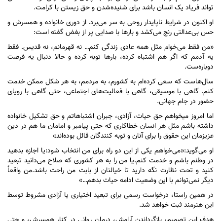
تواند فریاد یک انسان باشد برای شنیده‌شدن و حق زیستن با کرامت.
او اکنون در شرایط ناپایدار روحی به سر می‌برد. از دوری خانواده و همسرش و
حس بی‌عدالتی رنج می‌کشد و بار‌ها با صدایی پر از بغض گفته است:
«من فقط می‌خوام مثل همه عادی زندگی کنم… نه قهرمانم، نه قدیس. فقط
یه آدمم که اگر هم اشتباه کرده، بار‌ها توبه کرده و حالا دنبال یه فرصت
دوباره‌ست.
سال‌هاست که سعی کرده‌ام به کشورم، به مردمم، به هر شکل ممکن خدمت
کنم. گاهی با موسیقی، گاهی با فعالیت‌های اجتماعی، حتی گاهی با رویای
حضور در جام جهانی.
اما امروز میخواهم حق حیات، آزادى، جبران اشتباهاتم و حق تشکیل خانواده
داشته باشم مثل هر انسان خطاکارى که حتى پیامبر و امامان ما هم در دین
عزیزمان این حقوق را براى آنان و توبه کنندگان قائل بوده‌اند»
او می‌گوید:«می‌خواهم یکی از این دو راه برای من انتخاب شود:یا اجازه بدهید
در وطنم باشم و خدمت کنم.یا من را به هر کشوری که صلاح می‌دانید تبعید
کنید و تحت نظارت نگه دارید تا خیالتان از بابت من راحت باشد.من واقعاً
دیگر نمی‌توانم با این وضعیت ادامه حیات بدهم…»
در همین راستا، درخواست رسمی برای تبعید اختیاری یا آزادی مشروط توسط
این هنرمند ثبت خواهد شد.
هدف این تصمیم، بازگرداندن آرامش، درمان روانی در کنار همسرش، و حتى