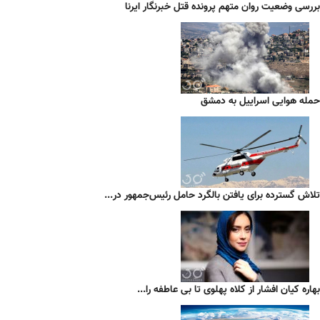
بررسی وضعیت روان متهم پرونده قتل خبرنگار ایرنا
حمله هوایی اسراییل به دمشق
تلاش گسترده برای یافتن بالگرد حامل رئیس‌جمهور در...
بهاره کیان افشار از کلاه پهلوی تا بی عاطفه را...