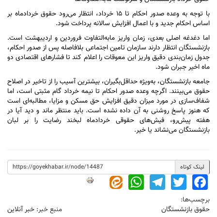
با توجه به وعده صدور احکام تا ۱۵ خرداد، انتظار می‌رود حقوق خردادماه بر
اساس احکام جدید و با اعمال افزایش سالانه پرداخت شود.
اما دغدغه اصلی بعدی، زمان واریز مابه‌التفاوت فروردین و اردیبهشت است.
بازنشستگان انتظار دارند سازمان تامین اجتماعی بلافاصله پس از صدور احکام،
جدول زمان‌بندی دقیق واریز این معوقات را اعلام کند تا فشار‌های اقتصادی دو
ماه اخیر جبران شود.
جامعه بازنشستگان، به‌ویژه حداقل‌بگیران، بیشترین آسیب را از تاخیر در اصلاح
حقوق می‌بینند. اگرچه وعده صدور احکام تا نیمه خرداد گام مثبتی است، اما
شفاف‌سازی در مورد میزان دقیق افزایش حق مسکن و مزایا، مطالبه‌ای است
که هنوز پاسخ روشنی به آن داده نشده است. باید منتظر ماند و دید آیا در
هفته پیش‌رو، فیش‌های حقوقی خردادماه لبخند رضایت را بر لبان
بازنشستگان می‌نشاند یا خیر.
لینک کوتاه
WhatsApp
Telegram
Twitter
Facebook
برچسب‌ها:
حقوق بازنشستگان
منبع خبر:
خبر آنلاین