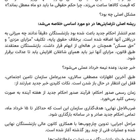
که قیمت کالا‌ها ساعت می‌زند، چرا حکم حقوقی ما باید دو ماه معطل بماند؟»
مشکل اصلی چه بود؟
ریشه اصلی نارضایتی‌ها در دو مورد اساسی خلاصه می‌شد:
عدم انتشار احکام جدید باعث شده بود بازنشستگان دقیقاً ندانند چه میزانی به
دریافتی آنها اضافه شده است. برخلاف حقوق پایه، تکلیف “مزایای مزدی” و
“حق مسکن” همچنان در هاله‌ای از ابهام قرار داشت. بازنشستگان معتقدند
طبق قانون، مزایای آنها نیز باید همپای شاغلان افزایش یابد تا عدالت برقرار
شود.
خبر جدید: وعده نیمه خرداد عملی می‌شود؟
طبق آخرین اظهارات مصطفی سالاری، مدیرعامل سازمان تامین اجتماعی،
قفل این انتظار در حال باز شدن است. نکات کلیدی خبر جدید عبارتند از:
زمان رسمی صدور احکام: فرآیند صدور احکام جدید از هفته آینده به صورت
رسمی کلید می‌خورد.
ضرب‌الاجل نهایی: هدف‌گذاری سازمان این است که حداکثر تا ۱۵ خرداد ماه،
تمامی احکام جدید صادر و در سامانه بارگذاری شود.
مراحل اجرایی: تدوین چارچوب‌ها با همکاری کانون عالی بازنشستگان نهایی
شده و عملیات فنی از چند روز گذشته آغاز شده است.
حقوق خرداد بازنشستگان و سرنوشت مابه‌التفاوت‌ها