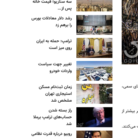
سه سناریو؛ قیمت خانه
پس از...
رشد دلار معادلات بورس
را برهم زد
ترامپ: حمله به ایران
روی میز است
تغییر جهت سیاست
واردات خودرو
های سمی،
زمان ثبت‌نام مسکن
استیجاری تهران
مشخص شد
راز بسته شدن
ر و مد دریا نیستند. آنها سازوکار پیچیده‌ای برای تثبیت دی‌اکسید کربن دارند و به گفته رضایی، «۱۱ برابر بیشتر از
حساب‌های ترامپ برملا
شد
 می‌کنند.
روبیو درباره قدرت نظامی