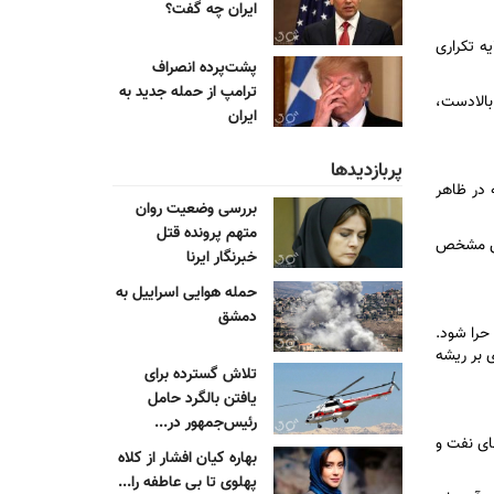
ایران چه گفت؟
ه تکراری
پشت‌پرده انصراف
ترامپ از حمله جدید به
الا‌دست،
ایران
پربازدیدها
اقداماتی که در ظاهر
بررسی وضعیت روان
متهم پرونده قتل
یقش مشخص
خبرنگار ایرنا
حمله هوایی اسراییل به
دمشق
حرا شود.
ی بر ریشه
تلاش گسترده برای
یافتن بالگرد حامل
رئیس‌جمهور در...
ای نفت و
بهاره کیان افشار از کلاه
پهلوی تا بی عاطفه را...