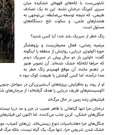
تابلویی‌ست با لکه‌های قهوه‌ای خشکیده میان
سبزی کم‌رنگ درختانِ تشنه. این نه یک تصادف
طبیعی، که نتیجه توسعه بی‌ضابطه، بی‌توجهی به
هشدار‌های علمی، و سکوت تلخ دستگاه‌های
مسئول است.
زنگ خطر از سیریک بلند شد؛ آیا کسی شنید؟
مرضیه رضایی، فعال محیط‌زیست و پژوهشگر
حوزه اکولوژی دریایی، روایتش از منطقه را اینگونه
گفت: «اولین بار دو سال پیش در سیریک دیدم
که حرا‌ها لکه‌لکه خشک شده‌اند. آن تصویر هنوز
در ذهنم مانده. آن موقع فهمیدم زنگ خطر به
صدا درآمده، اما کسی گوشش با طبیعت کوک نبود.»
او از روند رو به‌افزایش پروژه‌های آب‌شیرین‌کن در سواحل جنو
اکوسیستم‌های ظریف دریایی را هدف گرفته‌اند؛ از مرجان‌های شکن
فیلتر‌های زنده زمین در حال مرگ‌اند
جنگل‌های خشکی، کربن جذب می‌کنند». اما اکنون این فیلتر‌های
جنگل‌های حرا «هات‌اسپات تنوع زیستی»‌اند. ژن‌های کمیاب، موجو
خشک شدن تدریجی حرا، تنها مرگ یک گیاه نیست، بلکه مرگ فرصت